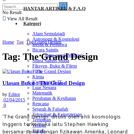
HANTAR ARTIKEL & F.A.Q
No Result
View All Result
Kategori
Alam Semulajadi
Astronomi & Kosmologi
Home
Tag
The Grand Design
Berita & Peristiwa
Bicara Saintis
Tag:
The Grand Design
Sains untuk Manusia
Suara Saintis Muda
Fiksyen, Buku & Filem
Fizik
Kimia
Komputer & IT
Ulasan Buku : The Grand Design
Luar Negara
Matematik
by
Editor
Perubatan & Kesihatan
02/04/2015
Rencana
0
Sejarah & Falsafah
Teknologi & Kejuruteraan
'The Grand Design' ditulis oleh ahli kosmologis
Tempatan
Inggeris terkemuka iaitu Stephen Hawking
Tenaga
bersama-sama dengan fizikawan Amerika, Leonard
Tokoh