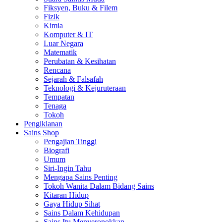
Fiksyen, Buku & Filem
Fizik
Kimia
Komputer & IT
Luar Negara
Matematik
Perubatan & Kesihatan
Rencana
Sejarah & Falsafah
Teknologi & Kejuruteraan
Tempatan
Tenaga
Tokoh
Pengiklanan
Sains Shop
Pengajian Tinggi
Biografi
Umum
Siri-Ingin Tahu
Mengapa Sains Penting
Tokoh Wanita Dalam Bidang Sains
Kitaran Hidup
Gaya Hidup Sihat
Sains Dalam Kehidupan
Sains Itu Menyeronokkan