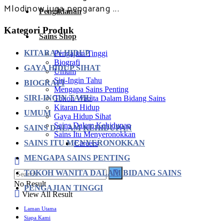
Mlodinow juga pengarang ...
Pengiklanan
Kategori Produk
Sains Shop
KITARAN HIDUP
Pengajian Tinggi
Biografi
GAYA HIDUP SIHAT
Umum
Siri-Ingin Tahu
BIOGRAFI
Mengapa Sains Penting
SIRI-INGIN TAHU
Tokoh Wanita Dalam Bidang Sains
Kitaran Hidup
UMUM
Gaya Hidup Sihat
Sains Dalam Kehidupan
SAINS DALAM KEHIDUPAN
Sains Itu Menyeronokkan
SAINS ITU MENYERONOKKAN
Careers
MENGAPA SAINS PENTING
TOKOH WANITA DALAM BIDANG SAINS
No Result
PENGAJIAN TINGGI
View All Result
Laman Utama
Siapa Kami