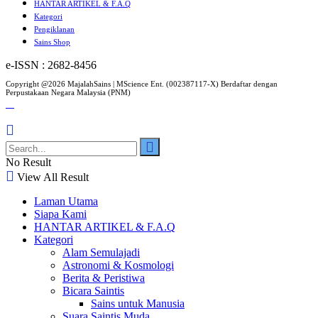
HANTAR ARTIKEL & F.A.Q
Kategori
Pengiklanan
Sains Shop
e-ISSN : 2682-8456
Copyright @2026 MajalahSains | MScience Ent. (002387117-X) Berdaftar dengan
Perpustakaan Negara Malaysia (PNM)
No Result
View All Result
Laman Utama
Siapa Kami
HANTAR ARTIKEL & F.A.Q
Kategori
Alam Semulajadi
Astronomi & Kosmologi
Berita & Peristiwa
Bicara Saintis
Sains untuk Manusia
Suara Saintis Muda