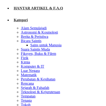
HANTAR ARTIKEL & F.A.Q
Kategori
Alam Semulajadi
Astronomi & Kosmologi
Berita & Peristiwa
Bicara Saintis
Sains untuk Manusia
Suara Saintis Muda
Fiksyen, Buku & Filem
Fizik
Kimia
Komputer & IT
Luar Negara
Matematik
Perubatan & Kesihatan
Rencana
Sejarah & Falsafah
Teknologi & Kejuruteraan
Tempatan
Tenaga
Tokoh