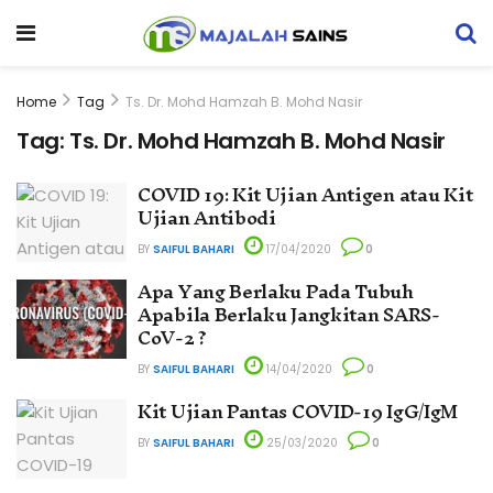
Home
Tag
Ts. Dr. Mohd Hamzah B. Mohd Nasir
Tag:
Ts. Dr. Mohd Hamzah B. Mohd Nasir
COVID 19: Kit Ujian Antigen atau Kit
Ujian Antibodi
BY
SAIFUL BAHARI
17/04/2020
0
Apa Yang Berlaku Pada Tubuh
Apabila Berlaku Jangkitan SARS-
CoV-2 ?
BY
SAIFUL BAHARI
14/04/2020
0
Kit Ujian Pantas COVID-19 IgG/IgM
BY
SAIFUL BAHARI
25/03/2020
0