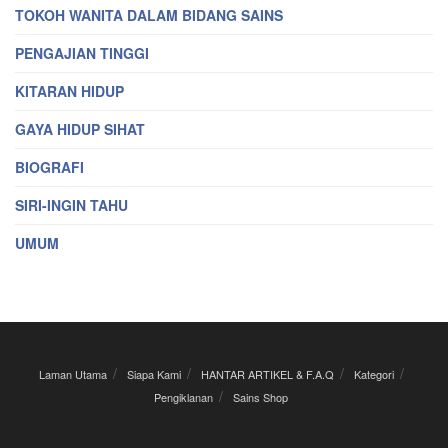
TOKOH WANITA DALAM BIDANG SAINS
PENGAJIAN TINGGI
KITARAN HIDUP
GAYA HIDUP SIHAT
BIOGRAFI
SIRI-INGIN TAHU
UMUM
Laman Utama
Siapa Kami
HANTAR ARTIKEL & F.A.Q
Kategori
Pengiklanan
Sains Shop