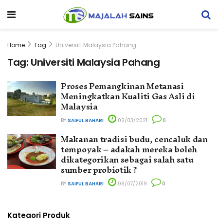
Home
Tag
Universiti Malaysia Pahang
Tag:
Universiti Malaysia Pahang
Proses Pemangkinan Metanasi
Meningkatkan Kualiti Gas Asli di
Malaysia
BY
SAIFUL BAHARI
02/03/2021
0
Makanan tradisi budu, cencaluk dan
tempoyak – adakah mereka boleh
dikategorikan sebagai salah satu
sumber probiotik ?
BY
SAIFUL BAHARI
09/07/2019
0
Kategori Produk