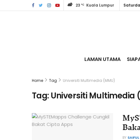
23
Kuala Lumpur
Saturda
°C
LAMAN UTAMA
SIAP
Home
Tag
Universiti Multimedia (MMU)
Tag:
Universiti Multimedia
MyS
Baka
BY
SAIFUL