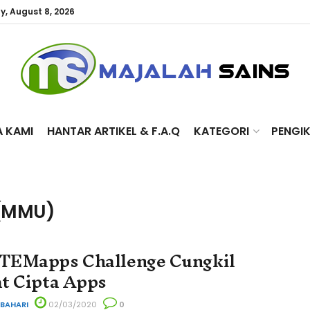
y, August 8, 2026
A KAMI
HANTAR ARTIKEL & F.A.Q
KATEGORI
PENGI
 (MMU)
TEMapps Challenge Cungkil
t Cipta Apps
 BAHARI
02/03/2020
0