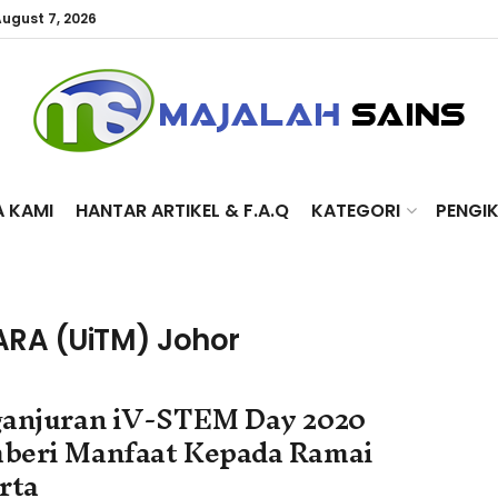
August 7, 2026
A KAMI
HANTAR ARTIKEL & F.A.Q
KATEGORI
PENGI
MARA (UiTM) Johor
anjuran iV-STEM Day 2020
eri Manfaat Kepada Ramai
rta