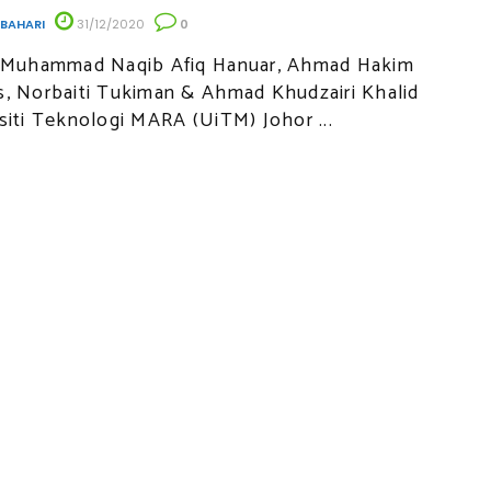
 BAHARI
31/12/2020
0
: Muhammad Naqib Afiq Hanuar, Ahmad Hakim
, Norbaiti Tukiman & Ahmad Khudzairi Khalid
siti Teknologi MARA (UiTM) Johor ...