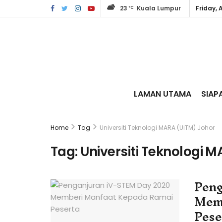
23
Kuala Lumpur
Friday, 
°C
LAMAN UTAMA
SIAP
Home
Tag
Universiti Teknologi MARA (UiTM) Johor
Tag:
Universiti Teknologi 
Peng
Memb
Pese