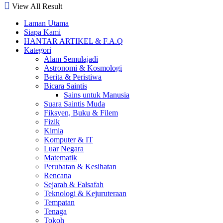
View All Result
Laman Utama
Siapa Kami
HANTAR ARTIKEL & F.A.Q
Kategori
Alam Semulajadi
Astronomi & Kosmologi
Berita & Peristiwa
Bicara Saintis
Sains untuk Manusia
Suara Saintis Muda
Fiksyen, Buku & Filem
Fizik
Kimia
Komputer & IT
Luar Negara
Matematik
Perubatan & Kesihatan
Rencana
Sejarah & Falsafah
Teknologi & Kejuruteraan
Tempatan
Tenaga
Tokoh