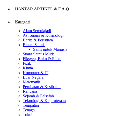
HANTAR ARTIKEL & F.A.Q
Kategori
Alam Semulajadi
Astronomi & Kosmologi
Berita & Peristiwa
Bicara Saintis
Sains untuk Manusia
Suara Saintis Muda
Fiksyen, Buku & Filem
Fizik
Kimia
Komputer & IT
Luar Negara
Matematik
Perubatan & Kesihatan
Rencana
Sejarah & Falsafah
Teknologi & Kejuruteraan
Tempatan
Tenaga
Tokoh