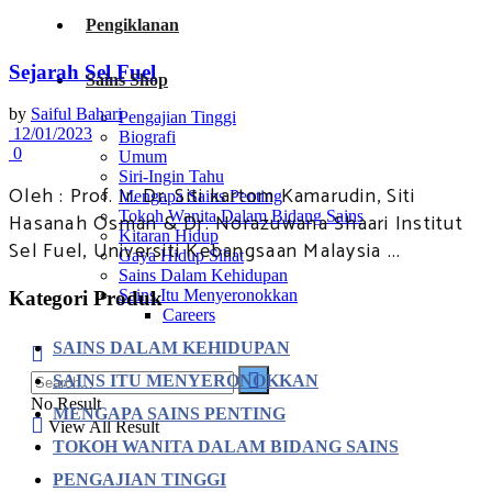
Pengiklanan
Sejarah Sel Fuel
Sains Shop
by
Saiful Bahari
Pengajian Tinggi
12/01/2023
Biografi
0
Umum
Siri-Ingin Tahu
Oleh : Prof. Ir. Dr. Siti kartom Kamarudin, Siti
Mengapa Sains Penting
Tokoh Wanita Dalam Bidang Sains
Hasanah Osman & Dr. Norazuwana Shaari Institut
Kitaran Hidup
Sel Fuel, Universiti Kebangsaan Malaysia ...
Gaya Hidup Sihat
Sains Dalam Kehidupan
Sains Itu Menyeronokkan
Kategori Produk
Careers
SAINS DALAM KEHIDUPAN
SAINS ITU MENYERONOKKAN
No Result
MENGAPA SAINS PENTING
View All Result
TOKOH WANITA DALAM BIDANG SAINS
PENGAJIAN TINGGI