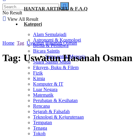
HANTAR ARTIKEL & F.A.Q
No Result
View All Result
Kategori
Alam Semulajadi
Astronomi & Kosmologi
Home
Tag
Uswatun Hasanah Osman
Berita & Peristiwa
Bicara Saintis
Tag:
Uswatun Hasanah Osman
Sains untuk Manusia
Suara Saintis Muda
Fiksyen, Buku & Filem
Fizik
Kimia
Komputer & IT
Luar Negara
Matematik
Perubatan & Kesihatan
Rencana
Sejarah & Falsafah
Teknologi & Kejuruteraan
Tempatan
Tenaga
Tokoh