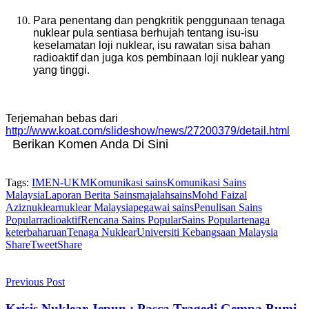
Para penentang dan pengkritik penggunaan tenaga
nuklear pula sentiasa berhujah tentang isu-isu
keselamatan loji nuklear, isu rawatan sisa bahan
radioaktif dan juga kos pembinaan loji nuklear yang
yang tinggi.
Terjemahan bebas dari
http://www.koat.com/slideshow/news/27200379/detail.html
Berikan Komen Anda Di Sini
Tags:
IMEN-UKM
Komunikasi sains
Komunikasi Sains
Malaysia
Laporan Berita Sains
majalahsains
Mohd Faizal
Aziz
nuklear
nuklear Malaysia
pegawai sains
Penulisan Sains
Popular
radioaktif
Rencana Sains Popular
Sains Popular
tenaga
keterbaharuan
Tenaga Nuklear
Universiti Kebangsaan Malaysia
Share
Tweet
Share
Previous Post
Krisis Nuklear Jepun : Pasca Tragedi Gempa Bumi