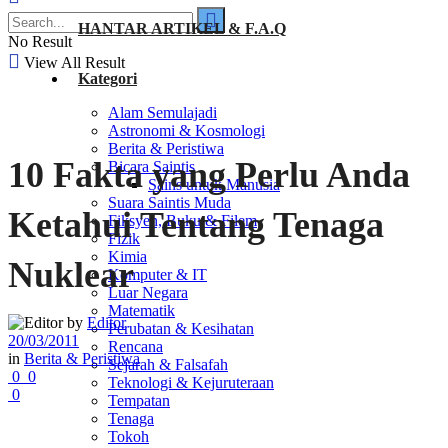
HANTAR ARTIKEL & F.A.Q
No Result
View All Result
Kategori
Alam Semulajadi
Astronomi & Kosmologi
Berita & Peristiwa
10 Fakta yang Perlu Anda
Bicara Saintis
Sains untuk Manusia
Suara Saintis Muda
Ketahui Tentang Tenaga
Fiksyen, Buku & Filem
Fizik
Kimia
Nuklear
Komputer & IT
Luar Negara
Matematik
by
Editor
Perubatan & Kesihatan
20/03/2011
Rencana
in
Berita & Peristiwa
Sejarah & Falsafah
0
0
Teknologi & Kejuruteraan
0
Tempatan
Tenaga
Tokoh