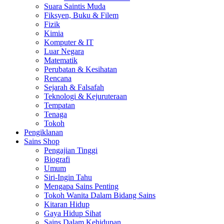
Suara Saintis Muda
Fiksyen, Buku & Filem
Fizik
Kimia
Komputer & IT
Luar Negara
Matematik
Perubatan & Kesihatan
Rencana
Sejarah & Falsafah
Teknologi & Kejuruteraan
Tempatan
Tenaga
Tokoh
Pengiklanan
Sains Shop
Pengajian Tinggi
Biografi
Umum
Siri-Ingin Tahu
Mengapa Sains Penting
Tokoh Wanita Dalam Bidang Sains
Kitaran Hidup
Gaya Hidup Sihat
Sains Dalam Kehidupan