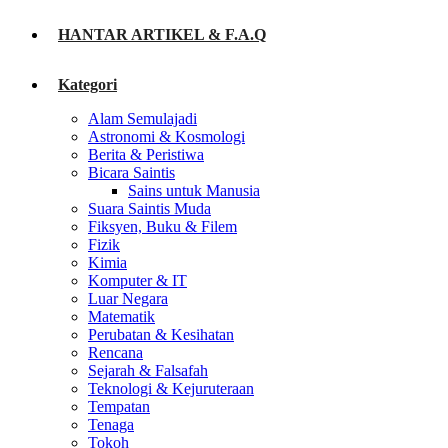
HANTAR ARTIKEL & F.A.Q
Kategori
Alam Semulajadi
Astronomi & Kosmologi
Berita & Peristiwa
Bicara Saintis
Sains untuk Manusia
Suara Saintis Muda
Fiksyen, Buku & Filem
Fizik
Kimia
Komputer & IT
Luar Negara
Matematik
Perubatan & Kesihatan
Rencana
Sejarah & Falsafah
Teknologi & Kejuruteraan
Tempatan
Tenaga
Tokoh