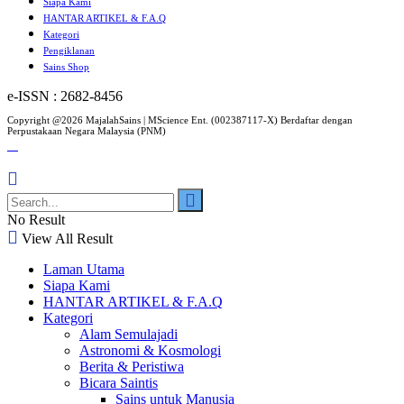
Siapa Kami
HANTAR ARTIKEL & F.A.Q
Kategori
Pengiklanan
Sains Shop
e-ISSN : 2682-8456
Copyright @2026 MajalahSains | MScience Ent. (002387117-X) Berdaftar dengan
Perpustakaan Negara Malaysia (PNM)
No Result
View All Result
Laman Utama
Siapa Kami
HANTAR ARTIKEL & F.A.Q
Kategori
Alam Semulajadi
Astronomi & Kosmologi
Berita & Peristiwa
Bicara Saintis
Sains untuk Manusia