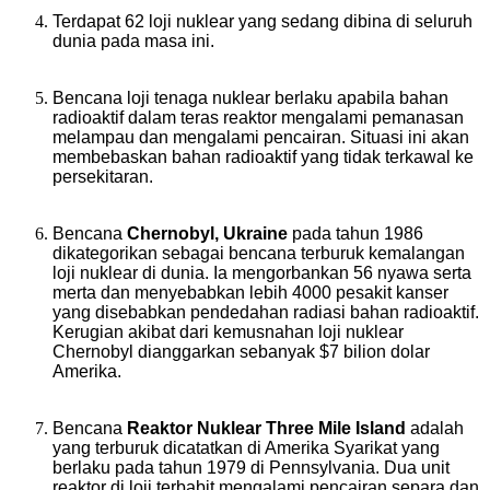
Terdapat 62 loji nuklear yang sedang dibina di seluruh
dunia pada masa ini.
Bencana loji tenaga nuklear berlaku apabila bahan
radioaktif dalam teras reaktor mengalami pemanasan
melampau dan mengalami pencairan. Situasi ini akan
membebaskan bahan radioaktif yang tidak terkawal ke
persekitaran.
Bencana
Chernobyl, Ukraine
pada tahun 1986
dikategorikan sebagai bencana terburuk kemalangan
loji nuklear di dunia. Ia mengorbankan 56 nyawa serta
merta dan menyebabkan lebih 4000 pesakit kanser
yang disebabkan pendedahan radiasi bahan radioaktif.
Kerugian akibat dari kemusnahan loji nuklear
Chernobyl dianggarkan sebanyak $7 bilion dolar
Amerika.
Bencana
Reaktor Nuklear
Three Mile Island
adalah
yang terburuk dicatatkan di Amerika Syarikat yang
berlaku pada tahun 1979 di Pennsylvania. Dua unit
reaktor di loji terbabit mengalami pencairan separa dan