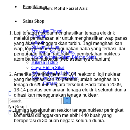
Pengiklanan
Oleh: Mohd Faizal Aziz
Sains Shop
Pengajian Tinggi
Loji tenaga nuklear menghasilkan tenaga elektrik
Biografi
melalui pemanasan air untuk menghasilkan wap panas
Umum
yang akan menggerakkan turbin. Bagi menghasilkan
Siri-Ingin Tahu
wap, loji nuklear menggunakan haba yang terhasil dari
Mengapa Sains Penting
penguraian bahan radioaktif – pembelahan nukleus
Tokoh Wanita Dalam Bidang Sains
atom bahan radioaktif (kebiasaannya Uranium)
Kitaran Hidup
Gaya Hidup Sihat
Sains Dalam Kehidupan
Amerika Syarikat memiliki 104 reaktor di loji nuklear
Sains Itu Menyeronokkan
yang menghasilkan 20 peratus jumlah penghasilan
Careers
tenaga di seluruh negara tersebut. Pada tahun 2009,
13-14 peratus penjanaan tenaga elektrik seluruh dunia
dihasilkan menggunakan tenaga nuklear.
No Result
Jumlah keseluruhan reaktor tenaga nuklear peringkat
View All Result
komersial dianggarkan melebihi 440 buah yang
beroperasi di 30 buah negara seluruh dunia.