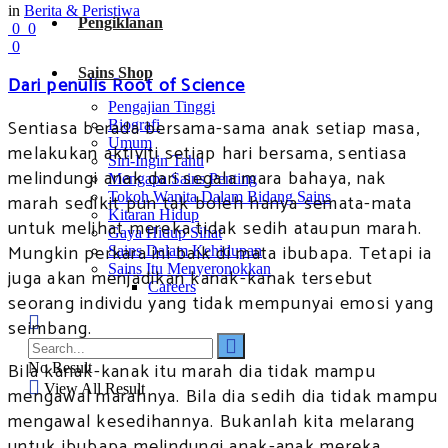
in
Berita & Peristiwa
Pengiklanan
0
0
0
Sains Shop
Dari penulis Root of Science
Pengajian Tinggi
Sentiasa berada bersama-sama anak setiap masa,
Biografi
Umum
melakukan aktiviti setiap hari bersama, sentiasa
Siri-Ingin Tahu
melindungi anak dari segala mara bahaya, nak
Mengapa Sains Penting
Tokoh Wanita Dalam Bidang Sains
marah sedikit pun tak boleh hanya semata-mata
Kitaran Hidup
untuk melihat mereka tidak sedih ataupun marah.
Gaya Hidup Sihat
Mungkin perkara ini baik di mata ibubapa. Tetapi ia
Sains Dalam Kehidupan
Sains Itu Menyeronokkan
juga akan menjadikan kanak-kanak tersebut
Careers
seorang individu yang tidak mempunyai emosi yang
seimbang.
Bila kanak-kanak itu marah dia tidak mampu
No Result
View All Result
mengawal marahnya. Bila dia sedih dia tidak mampu
mengawal kesedihannya. Bukanlah kita melarang
untuk ibubapa melindungi anak-anak mereka.