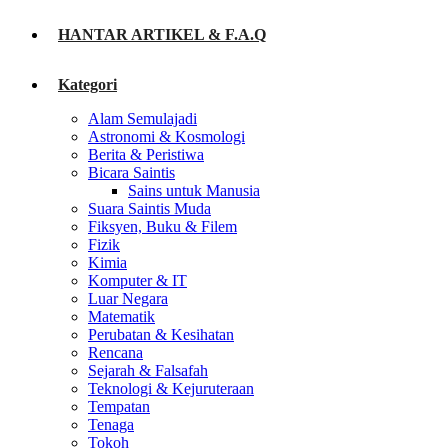
HANTAR ARTIKEL & F.A.Q
Kategori
Alam Semulajadi
Astronomi & Kosmologi
Berita & Peristiwa
Bicara Saintis
Sains untuk Manusia
Suara Saintis Muda
Fiksyen, Buku & Filem
Fizik
Kimia
Komputer & IT
Luar Negara
Matematik
Perubatan & Kesihatan
Rencana
Sejarah & Falsafah
Teknologi & Kejuruteraan
Tempatan
Tenaga
Tokoh