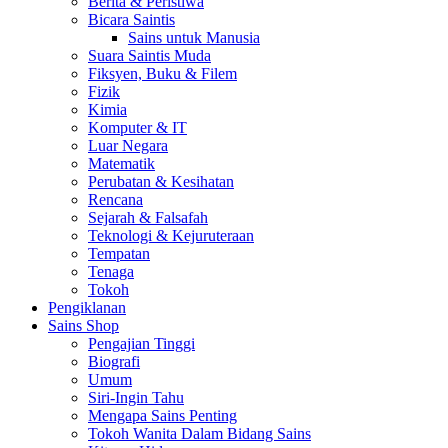
Berita & Peristiwa
Bicara Saintis
Sains untuk Manusia
Suara Saintis Muda
Fiksyen, Buku & Filem
Fizik
Kimia
Komputer & IT
Luar Negara
Matematik
Perubatan & Kesihatan
Rencana
Sejarah & Falsafah
Teknologi & Kejuruteraan
Tempatan
Tenaga
Tokoh
Pengiklanan
Sains Shop
Pengajian Tinggi
Biografi
Umum
Siri-Ingin Tahu
Mengapa Sains Penting
Tokoh Wanita Dalam Bidang Sains