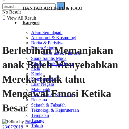
HANTAR ARTIKEL & F.A.Q
No Result
View All Result
Kategori
Alam Semulajadi
Astronomi & Kosmologi
Berita & Peristiwa
Berlebihan Memanjakan
Bicara Saintis
Sains untuk Manusia
Suara Saintis Muda
anak Boleh Menyebabkan
Fiksyen, Buku & Filem
Fizik
Kimia
Mereka tidak tahu
Komputer & IT
Luar Negara
Matematik
Mengawal Emosi Ketika
Perubatan & Kesihatan
Rencana
Besar
Sejarah & Falsafah
Teknologi & Kejuruteraan
Tempatan
Tenaga
by
Editor
Tokoh
23/07/2018