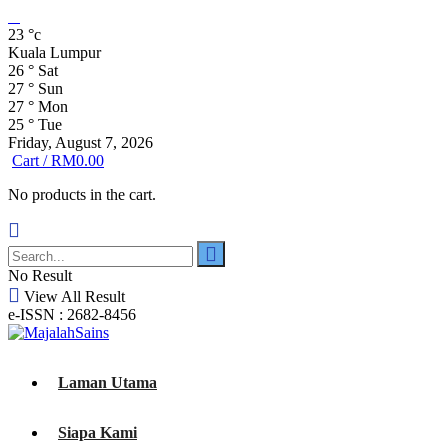
23
°c
Kuala Lumpur
26
°
Sat
27
°
Sun
27
°
Mon
25
°
Tue
Friday, August 7, 2026
Cart /
RM
0.00
No products in the cart.
No Result
View All Result
e-ISSN : 2682-8456
Laman Utama
Siapa Kami