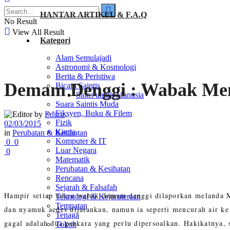
HANTAR ARTIKEL & F.A.Q
No Result
View All Result
Kategori
Alam Semulajadi
Astronomi & Kosmologi
Berita & Peristiwa
Demam Denggi : Wabak M
Bicara Saintis
Sains untuk Manusia
Suara Saintis Muda
Fiksyen, Buku & Filem
by
Editor
Fizik
02/03/2015
Kimia
in
Perubatan & Kesihatan
Komputer & IT
0
0
Luar Negara
0
Matematik
Perubatan & Kesihatan
Rencana
Sejarah & Falsafah
Hampir setiap tahun wabak demam denggi dilaporkan melanda Ma
Teknologi & Kejuruteraan
Tempatan
dan nyamuk aedes dijalankan, namun ia seperti mencurah air ke
Tenaga
gagal adalah dua perkara yang perlu dipersoalkan. Hakikatnya,
Tokoh