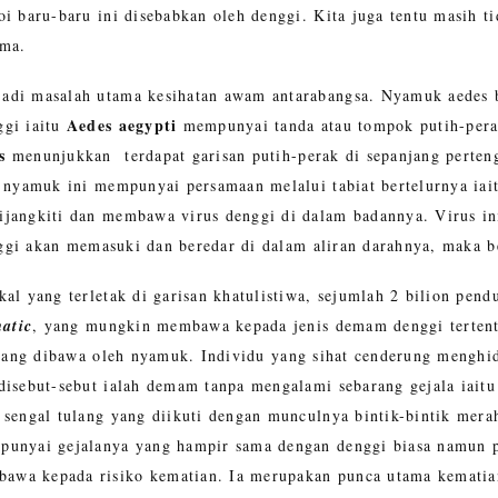
i baru-baru ini disebabkan oleh denggi. Kita juga tentu masih 
ama.
di masalah utama kesihatan awam antarabangsa. Nyamuk aedes bo
Aedes aegypti
ggi iaitu
mempunyai tanda atau tompok putih-perak 
s
menunjukkan terdapat garisan putih-perak di sepanjang perten
 nyamuk ini mempunyai persamaan melalui tabiat bertelurnya iai
ijangkiti dan membawa virus denggi di dalam badannya. Virus i
nggi akan memasuki dan beredar di dalam aliran darahnya, maka b
l yang terletak di garisan khatulistiwa, sejumlah 2 bilion pend
atic
, yang mungkin membawa kepada jenis demam denggi tertent
yang dibawa oleh nyamuk. Individu yang sihat cenderung menghid
disebut-sebut ialah demam tanpa mengalami sebarang gejala iait
 sengal tulang yang diikuti dengan munculnya bintik-bintik mera
punyai gejalanya yang hampir sama dengan denggi biasa namun p
wa kepada risiko kematian. Ia merupakan punca utama kematian