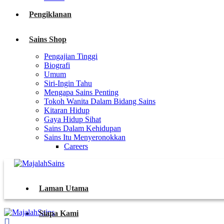
Pengiklanan
Sains Shop
Pengajian Tinggi
Biografi
Umum
Siri-Ingin Tahu
Mengapa Sains Penting
Tokoh Wanita Dalam Bidang Sains
Kitaran Hidup
Gaya Hidup Sihat
Sains Dalam Kehidupan
Sains Itu Menyeronokkan
Careers
Laman Utama
Siapa Kami