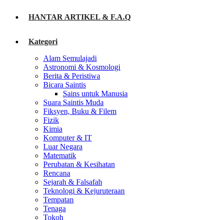
HANTAR ARTIKEL & F.A.Q
Kategori
Alam Semulajadi
Astronomi & Kosmologi
Berita & Peristiwa
Bicara Saintis
Sains untuk Manusia
Suara Saintis Muda
Fiksyen, Buku & Filem
Fizik
Kimia
Komputer & IT
Luar Negara
Matematik
Perubatan & Kesihatan
Rencana
Sejarah & Falsafah
Teknologi & Kejuruteraan
Tempatan
Tenaga
Tokoh