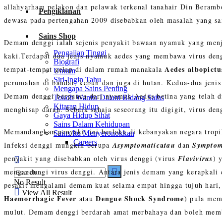
allahyarham pelakon dan pelawak terkenal tanahair Din Berambo
Pengiklanan
dewasa pada pertengahan 2009 disebabkan oleh masalah yang s
Sains Shop
Demam denggi ialah sejenis penyakit bawaan nyamuk yang menja
Pengajian Tinggi
kaki.Terdapat dua jenis nyamuk aedes yang membawa virus den
Biografi
Aedes albopictu
tempat-tempat gelap di dalam rumah manakala
Umum
Siri-Ingin Tahu
perumahan di bandar, kebun dan juga di hutan. Kedua-dua jenis
Mengapa Sains Penting
Demam denggi berpunca dari nyamuk Aedes betina yang telah d
Tokoh Wanita Dalam Bidang Sains
Kitaran Hidup
menghisap darah. Sebaik sahaja seseorang itu digigit, virus de
Gaya Hidup Sihat
Sains Dalam Kehidupan
Memandangkan penyakit ini berlaku di kebanyakan negara tropika
Sains Itu Menyeronokkan
Careers
a
Infeksi denggi mungkin berupa
Asymptomatic
tau
dan
Symptom
penyakit yang disebabkan oleh virus denggi (virus
Flavivirus
) 
mengandungi virus denggi. Antara jenis demam yang kerapkali 
No Result
pesakit mengalami demam kuat selama empat hingga tujuh hari,
View All Result
Haemorrhagic Fever
Dengue Shock Syndrome
atau
) pula mem
mulut. Demam denggi berdarah amat merbahaya dan boleh memba