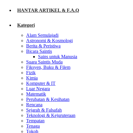
HANTAR ARTIKEL & F.A.Q
Kategori
Alam Semulajadi
Astronomi & Kosmologi
Berita & Peristiwa
Bicara Saintis
Sains untuk Manusia
Suara Saintis Muda
Fiksyen, Buku & Filem
Fizik
Kimia
Komputer & IT
Luar Negara
Matematik
Perubatan & Kesihatan
Rencana
Sejarah & Falsafah
Teknologi & Kejuruteraan
Tempatan
Tenaga
Tokoh