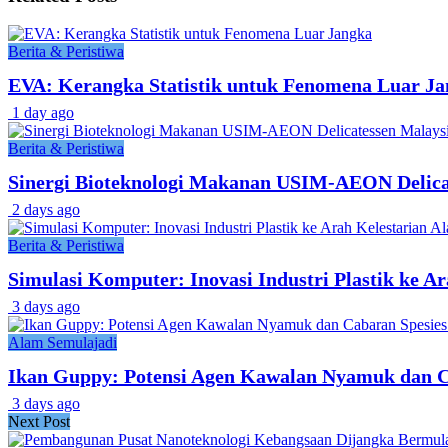
Berita & Peristiwa
EVA: Kerangka Statistik untuk Fenomena Luar J
1 day ago
Berita & Peristiwa
Sinergi Bioteknologi Makanan USIM-AEON Delic
2 days ago
Berita & Peristiwa
Simulasi Komputer: Inovasi Industri Plastik ke A
3 days ago
Alam Semulajadi
Ikan Guppy: Potensi Agen Kawalan Nyamuk dan Ca
3 days ago
Next Post