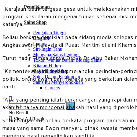
Pengiklanan
"Kerajaan tidak tergesa-gesa untuk melaksanakan mi
program kesedaran mengenai tujuan sebenar misi me
Sains Shop
katanya.
Pengajian Tinggi
Beliau berkata demikian pada sidang media selepa
Biografi
Angkasawan Malaysia di Pusat Maritim di sini Khamis
Umum
Siri-Ingin Tahu
Mengapa Sains Penting
Turut hadir Timbalannya Datuk Dr. Abu Bakar Moha
Tokoh Wanita Dalam Bidang Sains
Kitaran Hidup
"Kementerian kini sedang merangka perincian-perinc
Gaya Hidup Sihat
Sains Dalam Kehidupan
politik, orang awam dan mereka yang berkaitan dala
Sains Itu Menyeronokkan
nanti.
Careers
"Apa yang penting ialah perancangan yang rapi dan
akan bertanya mengenai apakah hasil yang diperole
No Result
View All Result
Sehubungan itu, beliau berkata program pameran in
masa yang sama Ewon menyeru pihak swasta member
menerusi hasil penyelidikan saintifik.