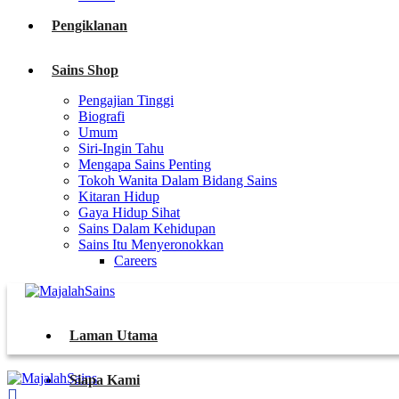
Pengiklanan
Sains Shop
Pengajian Tinggi
Biografi
Umum
Siri-Ingin Tahu
Mengapa Sains Penting
Tokoh Wanita Dalam Bidang Sains
Kitaran Hidup
Gaya Hidup Sihat
Sains Dalam Kehidupan
Sains Itu Menyeronokkan
Careers
Laman Utama
Siapa Kami