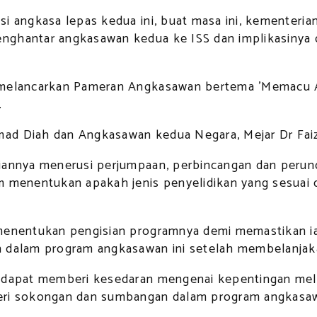
si angkasa lepas kedua ini, buat masa ini, kementer
nghantar angkasawan kedua ke ISS dan implikasinya d
s melancarkan Pameran Angkasawan bertema 'Memacu A
.
mad Diah dan Angkasawan kedua Negara, Mejar Dr Fai
iannya menerusi perjumpaan, perbincangan dan perund
m menentukan apakah jenis penyelidikan yang sesuai 
 menentukan pengisian programnya demi memastikan i
h dalam program angkasawan ini setelah membelanjak
i dapat memberi kesedaran mengenai kepentingan mel
i sokongan dan sumbangan dalam program angkasawa