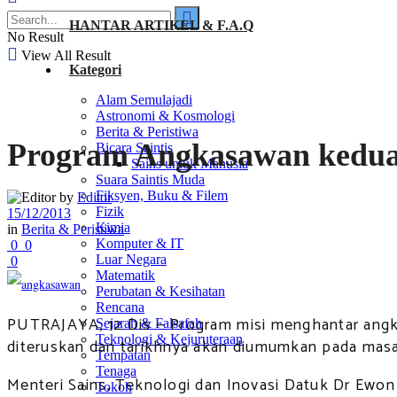
HANTAR ARTIKEL & F.A.Q
No Result
View All Result
Kategori
Alam Semulajadi
Astronomi & Kosmologi
Berita & Peristiwa
Program Angkasawan kedua
Bicara Saintis
Sains untuk Manusia
Suara Saintis Muda
Fiksyen, Buku & Filem
by
Editor
Fizik
15/12/2013
Kimia
in
Berita & Peristiwa
Komputer & IT
0
0
Luar Negara
0
Matematik
Perubatan & Kesihatan
Rencana
PUTRAJAYA, 12 Dis — Program misi menghantar angka
Sejarah & Falsafah
Teknologi & Kejuruteraan
diteruskan dan tarikhnya akan diumumkan pada masa
Tempatan
Tenaga
Menteri Sains, Teknologi dan Inovasi Datuk Dr Ewon
Tokoh