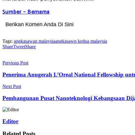
Sumber – Bernama
Berikan Komen Anda Di Sini
Tags:
angkasawan malaysia
angkasawn kedua malaysia
Share
Tweet
Share
Previous Post
Penerima Anugerah L’Oreal National Fellowship unt
Next Post
Pembangunan Pusat Nanoteknologi Kebangsaan Di
Editor
Related
Posts