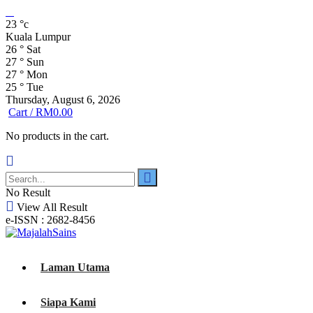
23
°c
Kuala Lumpur
26
°
Sat
27
°
Sun
27
°
Mon
25
°
Tue
Thursday, August 6, 2026
Cart /
RM
0.00
No products in the cart.
No Result
View All Result
e-ISSN : 2682-8456
Laman Utama
Siapa Kami