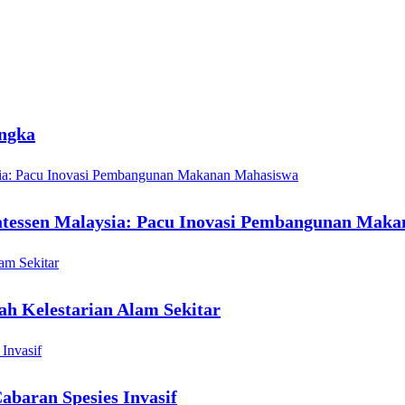
angka
atessen Malaysia: Pacu Inovasi Pembangunan Mak
rah Kelestarian Alam Sekitar
baran Spesies Invasif