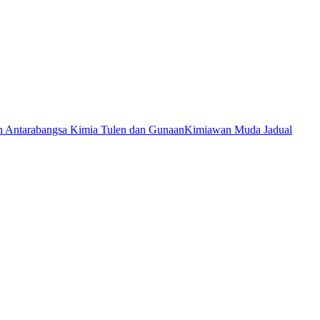
n Antarabangsa Kimia Tulen dan Gunaan
Kimiawan Muda Jadual