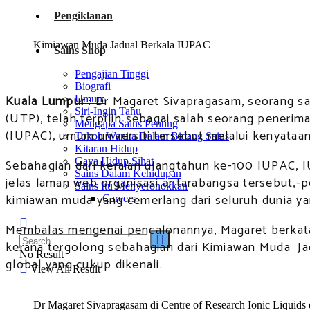
Pengiklanan
Kimiawan Muda Jadual Berkala IUPAC
Sains Shop
Pengajian Tinggi
Biografi
Kuala Lumpur
: Dr Magaret Sivapragasam, seorang sa
Umum
Siri-Ingin Tahu
(UTP), telah terpilih sebagai salah seorang peneri
Mengapa Sains Penting
(IUPAC), umum universiti tersebut melalui kenyata
Tokoh Wanita Dalam Bidang Sains
Kitaran Hidup
Gaya Hidup Sihat
Sebahagian dari keraian ulangtahun ke-100 IUPAC,
Sains Dalam Kehidupan
jelas laman web organisasi antarabangsa tersebut,-
Sains Itu Menyeronokkan
kimiawan muda yang cemerlang dari seluruh dunia ya
Careers
Membalas mengenai pencalonannya, Magaret berkata
kerana tergolong sebahagian dari Kimiawan Muda Jad
No Result
global yang cukup dikenali.
View All Result
Dr Magaret Sivapragasam di Centre of Research Ionic Liquids 