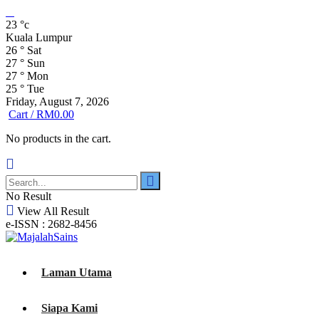
23
°c
Kuala Lumpur
26
°
Sat
27
°
Sun
27
°
Mon
25
°
Tue
Friday, August 7, 2026
Cart /
RM
0.00
No products in the cart.
No Result
View All Result
e-ISSN : 2682-8456
Laman Utama
Siapa Kami