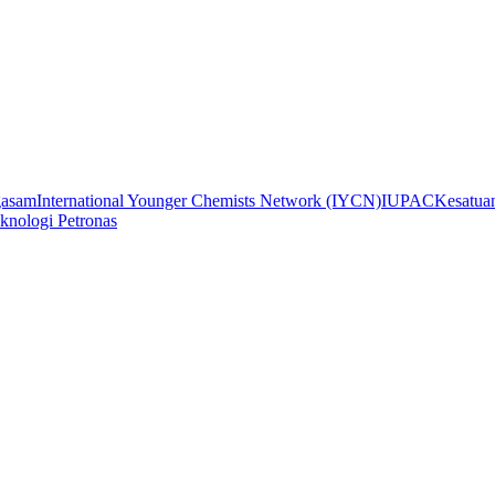
gasam
International Younger Chemists Network (IYCN)
IUPAC
Kesatua
eknologi Petronas