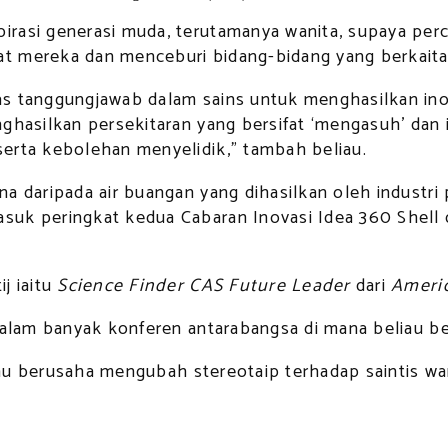
rasi generasi muda, terutamanya wanita, supaya perca
t mereka dan menceburi bidang-bidang yang berkaita
 tanggungjawab dalam sains untuk menghasilkan inovas
nghasilkan persekitaran yang bersifat ‘mengasuh’ dan
erta kebolehan menyelidik,” tambah beliau.
a daripada air buangan yang dihasilkan oleh industri 
uk peringkat kedua Cabaran Inovasi Idea 360 Shell d
j iaitu
Science Finder CAS Future Leader
dari
Americ
dalam banyak konferen antarabangsa di mana beliau be
beliau berusaha mengubah stereotaip terhadap saintis