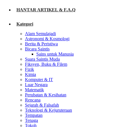
HANTAR ARTIKEL & F.A.Q
Kategori
Alam Semulajadi
Astronomi & Kosmologi
Berita & Peristiwa
Bicara Saintis
Sains untuk Manusia
Suara Saintis Muda
Fiksyen, Buku & Filem
Fizik
Kimia
Komputer & IT
Luar Negara
Matematik
Perubatan & Kesihatan
Rencana
Sejarah & Falsafah
Teknologi & Kejuruteraan
Tempatan
Tenaga
Tokoh