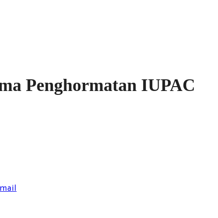
erima Penghormatan IUPAC
smail