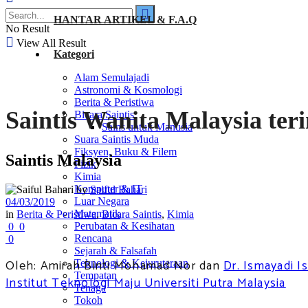
HANTAR ARTIKEL & F.A.Q
No Result
View All Result
Kategori
Alam Semulajadi
Astronomi & Kosmologi
Berita & Peristiwa
Saintis Wanita Malaysia t
Bicara Saintis
Sains untuk Manusia
Suara Saintis Muda
Fiksyen, Buku & Filem
Saintis Malaysia
Fizik
Kimia
Komputer & IT
by
Saiful Bahari
Luar Negara
04/03/2019
Matematik
in
Berita & Peristiwa
,
Bicara Saintis
,
Kimia
Perubatan & Kesihatan
0
0
Rencana
0
Sejarah & Falsafah
Oleh: Amirah Binti Mohamad Nor dan
Dr. Ismayadi I
Teknologi & Kejuruteraan
Tempatan
Institut Teknologi Maju Universiti Putra Malaysia
Tenaga
Tokoh