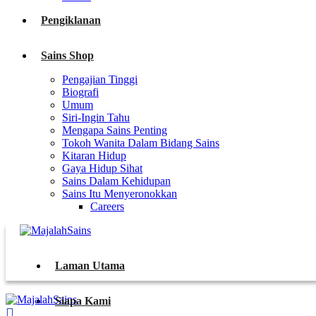
Pengiklanan
Sains Shop
Pengajian Tinggi
Biografi
Umum
Siri-Ingin Tahu
Mengapa Sains Penting
Tokoh Wanita Dalam Bidang Sains
Kitaran Hidup
Gaya Hidup Sihat
Sains Dalam Kehidupan
Sains Itu Menyeronokkan
Careers
Laman Utama
Siapa Kami