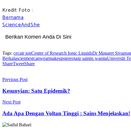
Kredit Foto :
Bernama
ScienceAndShe
Berikan Komen Anda Di Sini
Tags:
cecair ion
Centre of Research Ionic Liquids
Dr Magaret Sivapra
Berkala
scientiestcanwearmakeup
stereotaip saintis wanita
Universiti T
Share
Tweet
Share
Previous Post
Kesunyian: Satu Epidemik?
Next Post
Ada Apa Dengan Voltan Tinggi : Sains Menjelaskan!