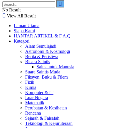
No Result
View All Result
Laman Utama
Siapa Kami
HANTAR ARTIKEL & F.A.Q
Kategori
Alam Semulajadi
Astronomi & Kosmologi
Berita & Peristiwa
Bicara Saintis
Sains untuk Manusia
Suara Saintis Muda
Fiksyen, Buku & Filem
Fizik
Kimia
Komputer & IT
Luar Negara
Matematik
Perubatan & Kesihatan
Rencana
Sejarah & Falsafah
Teknologi & Kejuruteraan