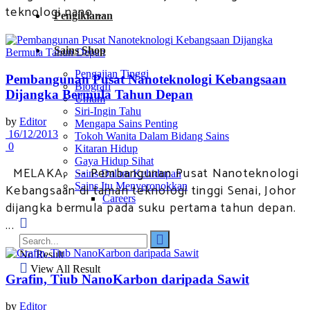
teknologi nano ...
Pengiklanan
Sains Shop
Pengajian Tinggi
Pembangunan Pusat Nanoteknologi Kebangsaan
Biografi
Dijangka Bermula Tahun Depan
Umum
Siri-Ingin Tahu
by
Editor
Mengapa Sains Penting
16/12/2013
Tokoh Wanita Dalam Bidang Sains
0
Kitaran Hidup
Gaya Hidup Sihat
MELAKA, -- Pembangunan Pusat Nanoteknologi
Sains Dalam Kehidupan
Sains Itu Menyeronokkan
Kebangsaan di taman teknologi tinggi Senai, Johor
Careers
dijangka bermula pada suku pertama tahun depan.
...
No Result
View All Result
Grafin, Tiub NanoKarbon daripada Sawit
by
Editor