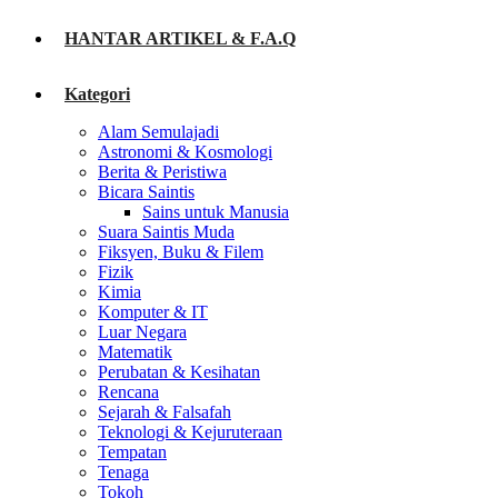
HANTAR ARTIKEL & F.A.Q
Kategori
Alam Semulajadi
Astronomi & Kosmologi
Berita & Peristiwa
Bicara Saintis
Sains untuk Manusia
Suara Saintis Muda
Fiksyen, Buku & Filem
Fizik
Kimia
Komputer & IT
Luar Negara
Matematik
Perubatan & Kesihatan
Rencana
Sejarah & Falsafah
Teknologi & Kejuruteraan
Tempatan
Tenaga
Tokoh