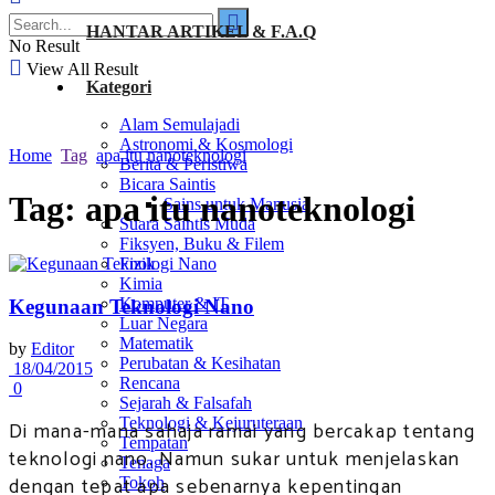
HANTAR ARTIKEL & F.A.Q
No Result
View All Result
Kategori
Alam Semulajadi
Astronomi & Kosmologi
Home
Tag
apa itu nanoteknologi
Berita & Peristiwa
Bicara Saintis
Tag:
apa itu nanoteknologi
Sains untuk Manusia
Suara Saintis Muda
Fiksyen, Buku & Filem
Fizik
Kimia
Komputer & IT
Kegunaan Teknologi Nano
Luar Negara
Matematik
by
Editor
Perubatan & Kesihatan
18/04/2015
Rencana
0
Sejarah & Falsafah
Teknologi & Kejuruteraan
Di mana-mana sahaja ramai yang bercakap tentang
Tempatan
teknologi nano. Namun sukar untuk menjelaskan
Tenaga
dengan tepat apa sebenarnya kepentingan
Tokoh