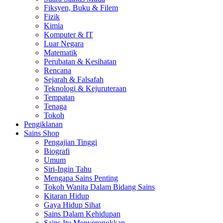
Fiksyen, Buku & Filem
Fizik
Kimia
Komputer & IT
Luar Negara
Matematik
Perubatan & Kesihatan
Rencana
Sejarah & Falsafah
Teknologi & Kejuruteraan
Tempatan
Tenaga
Tokoh
Pengiklanan
Sains Shop
Pengajian Tinggi
Biografi
Umum
Siri-Ingin Tahu
Mengapa Sains Penting
Tokoh Wanita Dalam Bidang Sains
Kitaran Hidup
Gaya Hidup Sihat
Sains Dalam Kehidupan
Sains Itu Menyeronokkan