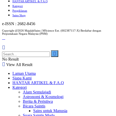
HANTAR ARTIKEL & F.A.Q
Kategori
Pengiklanan
Sains Shop
e-ISSN : 2682-8456
Copyright @2026 MajalahSains | MScience Ent. (002387117-X) Berdaftar dengan
Perpustakaan Negara Malaysia (PNM)
No Result
View All Result
Laman Utama
Siapa Kami
HANTAR ARTIKEL & F.A.Q
Kategori
Alam Semulajadi
Astronomi & Kosmologi
Berita & Peristiwa
Bicara Saintis
Sains untuk Manusia
Suara Saintis Muda