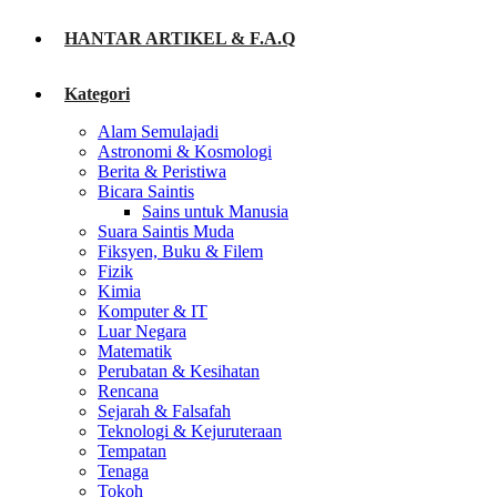
HANTAR ARTIKEL & F.A.Q
Kategori
Alam Semulajadi
Astronomi & Kosmologi
Berita & Peristiwa
Bicara Saintis
Sains untuk Manusia
Suara Saintis Muda
Fiksyen, Buku & Filem
Fizik
Kimia
Komputer & IT
Luar Negara
Matematik
Perubatan & Kesihatan
Rencana
Sejarah & Falsafah
Teknologi & Kejuruteraan
Tempatan
Tenaga
Tokoh