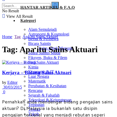
HANTAR ARTIKEL & F.A.Q
No Result
View All Result
Kategori
Alam Semulajadi
Astronomi & Kosmologi
Home
Tag
Apa itu Sains Aktuari
Berita & Peristiwa
Bicara Saintis
Tag:
Apa itu Sains Aktuari
Sains untuk Manusia
Suara Saintis Muda
Fiksyen, Buku & Filem
Fizik
Kimia
Komputer & IT
Kerjaya – Bidang Sains Aktuari
Luar Negara
Matematik
by
Editor
Perubatan & Kesihatan
30/03/2015
Rencana
0
Sejarah & Falsafah
Teknologi & Kejuruteraan
Pernahkah anda mendengar bidang pengajian sains
Tempatan
aktuari? Di Malaysia ia bukanlah satu disipin
Tenaga
pengajian terkenal yang menjadi rebutan seperi
Tokoh