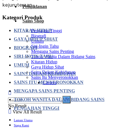
kejuruteraan ...
Pengiklanan
Kategori Produk
Sains Shop
KITARAN HIDUP
Pengajian Tinggi
Biografi
GAYA HIDUP SIHAT
Umum
Siri-Ingin Tahu
BIOGRAFI
Mengapa Sains Penting
SIRI-INGIN TAHU
Tokoh Wanita Dalam Bidang Sains
Kitaran Hidup
UMUM
Gaya Hidup Sihat
Sains Dalam Kehidupan
SAINS DALAM KEHIDUPAN
Sains Itu Menyeronokkan
SAINS ITU MENYERONOKKAN
Careers
MENGAPA SAINS PENTING
TOKOH WANITA DALAM BIDANG SAINS
No Result
PENGAJIAN TINGGI
View All Result
Laman Utama
Siapa Kami