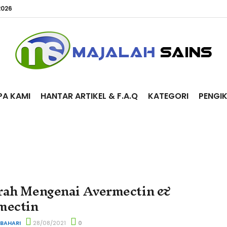
2026
PA KAMI
HANTAR ARTIKEL & F.A.Q
KATEGORI
PENGI
rah Mengenai Avermectin &
mectin
 BAHARI
28/08/2021
0