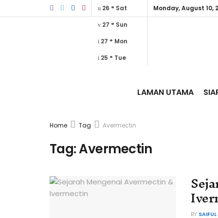
26
°
Sat
Monday, August 10, 
27
°
Sun
27
°
Mon
25
°
Tue
LAMAN UTAMA
SIA
Home
Tag
Avermectin
Tag:
Avermectin
Seja
Iver
BY
SAIFUL