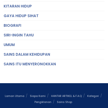
KITARAN HIDUP
GAYA HIDUP SIHAT
BIOGRAFI
SIRI-INGIN TAHU
UMUM
SAINS DALAM KEHIDUPAN
SAINS ITU MENYERONOKKAN
Laman Utama
Siapa Kami
HANTAR ARTIKEL & F.A.Q
Kategori
Pengiklanan
Sains Shop