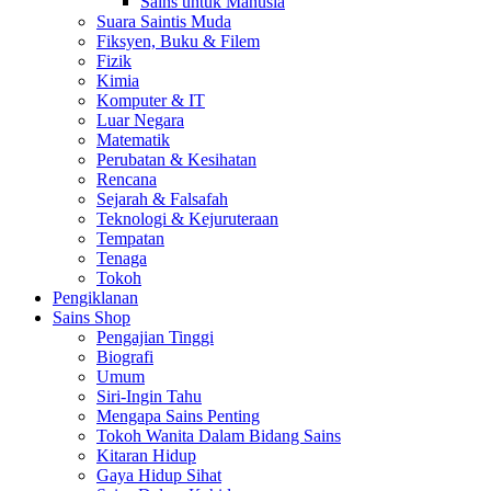
Sains untuk Manusia
Suara Saintis Muda
Fiksyen, Buku & Filem
Fizik
Kimia
Komputer & IT
Luar Negara
Matematik
Perubatan & Kesihatan
Rencana
Sejarah & Falsafah
Teknologi & Kejuruteraan
Tempatan
Tenaga
Tokoh
Pengiklanan
Sains Shop
Pengajian Tinggi
Biografi
Umum
Siri-Ingin Tahu
Mengapa Sains Penting
Tokoh Wanita Dalam Bidang Sains
Kitaran Hidup
Gaya Hidup Sihat