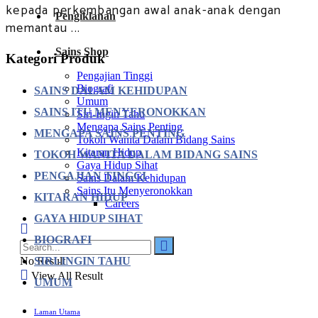
kepada perkembangan awal anak-anak dengan
Pengiklanan
memantau ...
Sains Shop
Kategori Produk
Pengajian Tinggi
Biografi
SAINS DALAM KEHIDUPAN
Umum
SAINS ITU MENYERONOKKAN
Siri-Ingin Tahu
Mengapa Sains Penting
MENGAPA SAINS PENTING
Tokoh Wanita Dalam Bidang Sains
Kitaran Hidup
TOKOH WANITA DALAM BIDANG SAINS
Gaya Hidup Sihat
PENGAJIAN TINGGI
Sains Dalam Kehidupan
Sains Itu Menyeronokkan
KITARAN HIDUP
Careers
GAYA HIDUP SIHAT
BIOGRAFI
SIRI-INGIN TAHU
No Result
View All Result
UMUM
Laman Utama