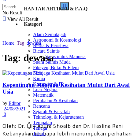
HANTAR ARTIKEL & F.A.Q
No Result
View All Result
Kategori
Alam Semulajadi
Astronomi & Kosmologi
Home
Tag
dewasa
Berita & Peristiwa
Bicara Saintis
Tag:
dewasa
Sains untuk Manusia
Suara Saintis Muda
Fiksyen, Buku & Filem
Fizik
Kimia
Komputer & IT
Kepentingan Menjaga Kesihatan Mulut Dari Awal
Luar Negara
Usia
Matematik
Perubatan & Kesihatan
by
Editor
Rencana
24/08/2021
Sejarah & Falsafah
0
Teknologi & Kejuruteraan
Tempatan
Oleh: Dr. Lily Azura Shoaib dan Dr. Haslina Rani
Tenaga
Kebanyakan ibubapa lebih menumpukan perhatian
Tokoh