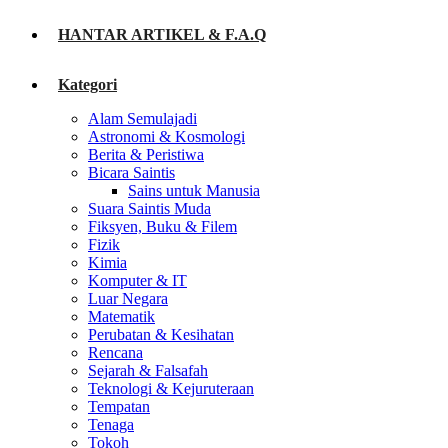
HANTAR ARTIKEL & F.A.Q
Kategori
Alam Semulajadi
Astronomi & Kosmologi
Berita & Peristiwa
Bicara Saintis
Sains untuk Manusia
Suara Saintis Muda
Fiksyen, Buku & Filem
Fizik
Kimia
Komputer & IT
Luar Negara
Matematik
Perubatan & Kesihatan
Rencana
Sejarah & Falsafah
Teknologi & Kejuruteraan
Tempatan
Tenaga
Tokoh