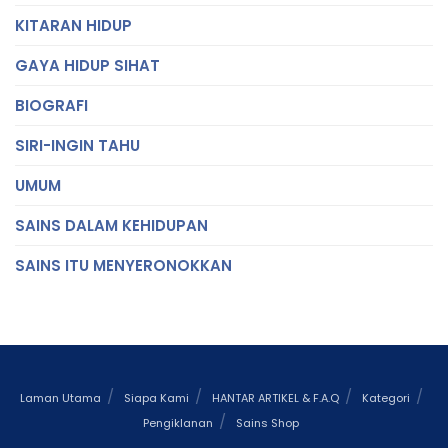
KITARAN HIDUP
GAYA HIDUP SIHAT
BIOGRAFI
SIRI-INGIN TAHU
UMUM
SAINS DALAM KEHIDUPAN
SAINS ITU MENYERONOKKAN
Laman Utama
Siapa Kami
HANTAR ARTIKEL & F.A.Q
Kategori
Pengiklanan
Sains Shop