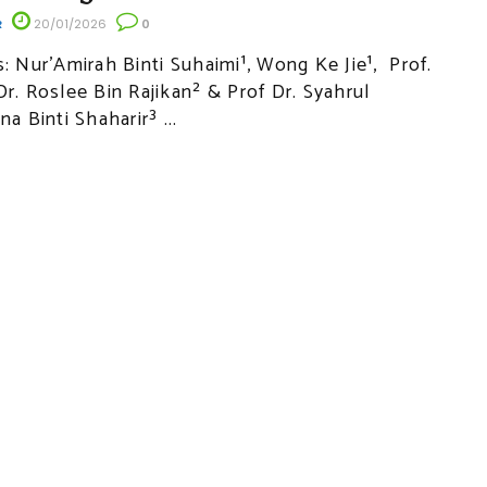
R
20/01/2026
0
s: Nur’Amirah Binti Suhaimi¹, Wong Ke Jie¹, Prof.
Dr. Roslee Bin Rajikan² & Prof Dr. Syahrul
na Binti Shaharir³ ...