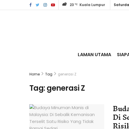
23
Kuala Lumpur
Saturda
°C
LAMAN UTAMA
SIAP
Home
Tag
generasi Z
Tag:
generasi Z
Buda
Di S
Risi