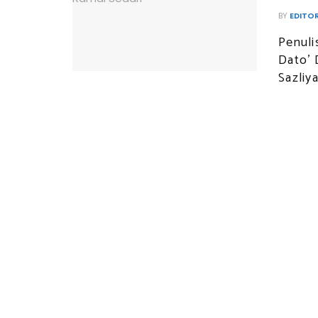
BY
EDITO
Penuli
Dato' 
Sazliya