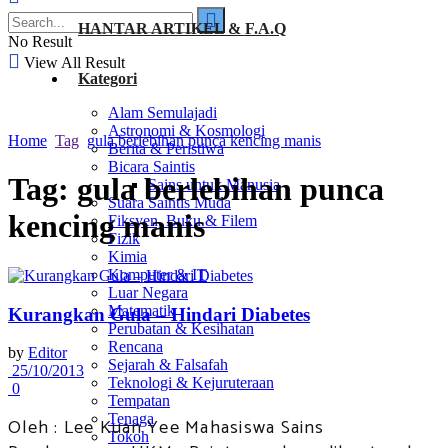
HANTAR ARTIKEL & F.A.Q
No Result
View All Result
Kategori
Alam Semulajadi
Astronomi & Kosmologi
Home
Tag
gula berlebihan punca kencing manis
Berita & Peristiwa
Bicara Saintis
Tag:
gula berlebihan punca
Sains untuk Manusia
Suara Saintis Muda
kencing manis
Fiksyen, Buku & Filem
Fizik
Kimia
Komputer & IT
Luar Negara
Matematik
Kurangkan Gula – Hindari Diabetes
Perubatan & Kesihatan
Rencana
by
Editor
Sejarah & Falsafah
25/10/2013
Teknologi & Kejuruteraan
0
Tempatan
Tenaga
Oleh : Lee Kuan Yee Mahasiswa Sains
Tokoh