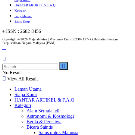
HANTAR ARTIKEL & F.A.Q
Kategori
Pengiklanan
Sains Shop
e-ISSN : 2682-8456
Copyright @2026 MajalahSains | MScience Ent. (002387117-X) Berdaftar dengan
Perpustakaan Negara Malaysia (PNM)
No Result
View All Result
Laman Utama
Siapa Kami
HANTAR ARTIKEL & F.A.Q
Kategori
Alam Semulajadi
Astronomi & Kosmologi
Berita & Peristiwa
Bicara Saintis
Sains untuk Manusia