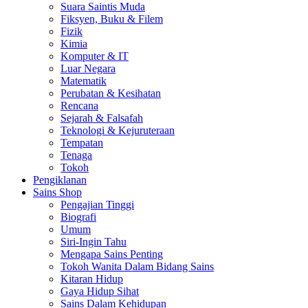
Suara Saintis Muda
Fiksyen, Buku & Filem
Fizik
Kimia
Komputer & IT
Luar Negara
Matematik
Perubatan & Kesihatan
Rencana
Sejarah & Falsafah
Teknologi & Kejuruteraan
Tempatan
Tenaga
Tokoh
Pengiklanan
Sains Shop
Pengajian Tinggi
Biografi
Umum
Siri-Ingin Tahu
Mengapa Sains Penting
Tokoh Wanita Dalam Bidang Sains
Kitaran Hidup
Gaya Hidup Sihat
Sains Dalam Kehidupan