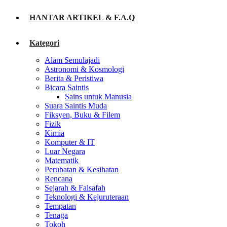
HANTAR ARTIKEL & F.A.Q
Kategori
Alam Semulajadi
Astronomi & Kosmologi
Berita & Peristiwa
Bicara Saintis
Sains untuk Manusia
Suara Saintis Muda
Fiksyen, Buku & Filem
Fizik
Kimia
Komputer & IT
Luar Negara
Matematik
Perubatan & Kesihatan
Rencana
Sejarah & Falsafah
Teknologi & Kejuruteraan
Tempatan
Tenaga
Tokoh