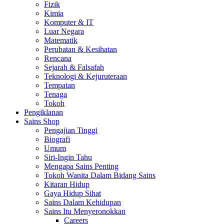
Fizik
Kimia
Komputer & IT
Luar Negara
Matematik
Perubatan & Kesihatan
Rencana
Sejarah & Falsafah
Teknologi & Kejuruteraan
Tempatan
Tenaga
Tokoh
Pengiklanan
Sains Shop
Pengajian Tinggi
Biografi
Umum
Siri-Ingin Tahu
Mengapa Sains Penting
Tokoh Wanita Dalam Bidang Sains
Kitaran Hidup
Gaya Hidup Sihat
Sains Dalam Kehidupan
Sains Itu Menyeronokkan
Careers