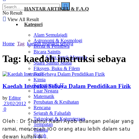
HANTAR ARTIKEL & F.A.Q
No Result
View All Result
Kategori
Alam Semulajadi
Astronomi & Kosmologi
Home
Tag
kaedah instruksi sebaya
Berita & Peristiwa
Bicara Saintis
Tag:
kaedah instruksi sebaya
Sains untuk Manusia
Suara Saintis Muda
Fiksyen, Buku & Filem
Fizik
Kimia
Komputer & IT
Kaedah Instruksi Sebaya Dalam Pendidikan Fizik
Luar Negara
Matematik
by
Editor
Perubatan & Kesihatan
23/02/2012
Rencana
0
Sejarah & Falsafah
Teknologi & Kejuruteraan
Oleh : Dr Shahrul Kadri Ayob Bilangan pelajar yang
Tempatan
ramai, mencecah 100 orang atau lebih dalam satu
Tenaga
dewan kuliah di ...
Tokoh