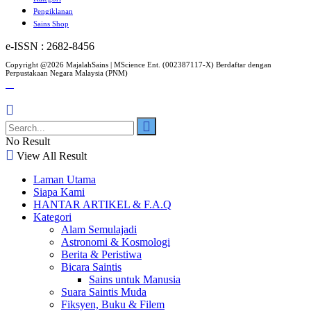
Pengiklanan
Sains Shop
e-ISSN : 2682-8456
Copyright @2026 MajalahSains | MScience Ent. (002387117-X) Berdaftar dengan
Perpustakaan Negara Malaysia (PNM)
No Result
View All Result
Laman Utama
Siapa Kami
HANTAR ARTIKEL & F.A.Q
Kategori
Alam Semulajadi
Astronomi & Kosmologi
Berita & Peristiwa
Bicara Saintis
Sains untuk Manusia
Suara Saintis Muda
Fiksyen, Buku & Filem