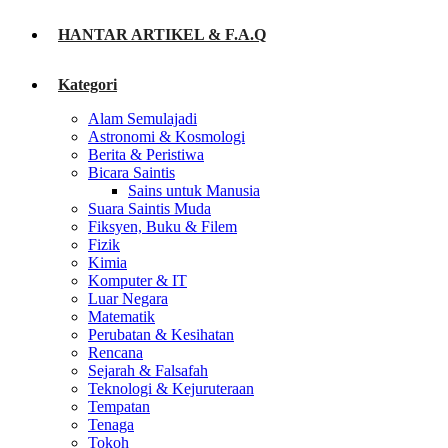
HANTAR ARTIKEL & F.A.Q
Kategori
Alam Semulajadi
Astronomi & Kosmologi
Berita & Peristiwa
Bicara Saintis
Sains untuk Manusia
Suara Saintis Muda
Fiksyen, Buku & Filem
Fizik
Kimia
Komputer & IT
Luar Negara
Matematik
Perubatan & Kesihatan
Rencana
Sejarah & Falsafah
Teknologi & Kejuruteraan
Tempatan
Tenaga
Tokoh