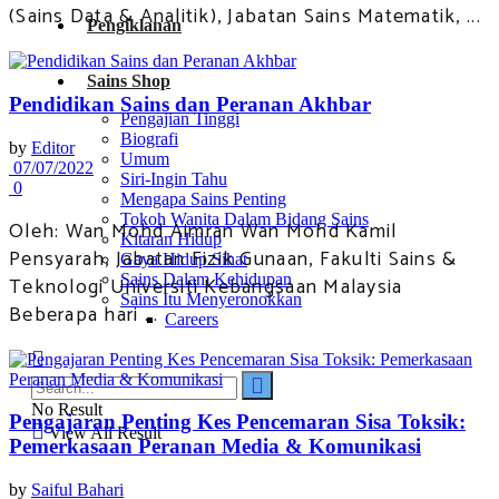
(Sains Data & Analitik), Jabatan Sains Matematik, ...
Pengiklanan
Sains Shop
Pendidikan Sains dan Peranan Akhbar
Pengajian Tinggi
Biografi
by
Editor
Umum
07/07/2022
Siri-Ingin Tahu
0
Mengapa Sains Penting
Tokoh Wanita Dalam Bidang Sains
Oleh: Wan Mohd Aimran Wan Mohd Kamil
Kitaran Hidup
Pensyarah, Jabatan Fizik Gunaan, Fakulti Sains &
Gaya Hidup Sihat
Sains Dalam Kehidupan
Teknologi Universiti Kebangsaan Malaysia
Sains Itu Menyeronokkan
Beberapa hari ...
Careers
No Result
Pengajaran Penting Kes Pencemaran Sisa Toksik:
View All Result
Pemerkasaan Peranan Media & Komunikasi
by
Saiful Bahari