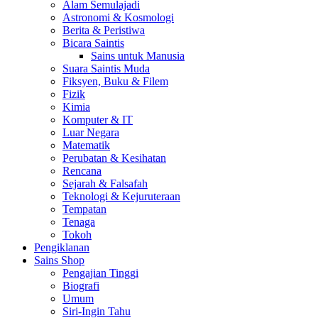
Alam Semulajadi
Astronomi & Kosmologi
Berita & Peristiwa
Bicara Saintis
Sains untuk Manusia
Suara Saintis Muda
Fiksyen, Buku & Filem
Fizik
Kimia
Komputer & IT
Luar Negara
Matematik
Perubatan & Kesihatan
Rencana
Sejarah & Falsafah
Teknologi & Kejuruteraan
Tempatan
Tenaga
Tokoh
Pengiklanan
Sains Shop
Pengajian Tinggi
Biografi
Umum
Siri-Ingin Tahu