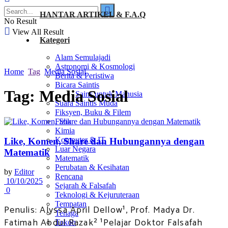
HANTAR ARTIKEL & F.A.Q
No Result
View All Result
Kategori
Alam Semulajadi
Astronomi & Kosmologi
Home
Tag
Media Sosial
Berita & Peristiwa
Bicara Saintis
Tag:
Media Sosial
Sains untuk Manusia
Suara Saintis Muda
Fiksyen, Buku & Filem
Fizik
Kimia
Komputer & IT
Like, Komen, Share dan Hubungannya dengan
Luar Negara
Matematik
Matematik
Perubatan & Kesihatan
by
Editor
Rencana
10/10/2025
Sejarah & Falsafah
0
Teknologi & Kejuruteraan
Tempatan
Penulis: Alyssa April Dellow¹, Prof. Madya Dr.
Tenaga
Fatimah Abdul Razak² ¹Pelajar Doktor Falsafah
Tokoh