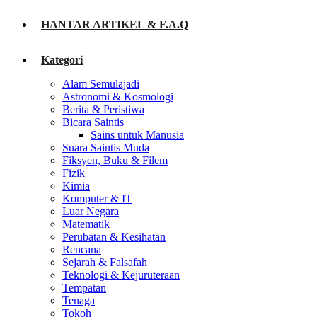
HANTAR ARTIKEL & F.A.Q
Kategori
Alam Semulajadi
Astronomi & Kosmologi
Berita & Peristiwa
Bicara Saintis
Sains untuk Manusia
Suara Saintis Muda
Fiksyen, Buku & Filem
Fizik
Kimia
Komputer & IT
Luar Negara
Matematik
Perubatan & Kesihatan
Rencana
Sejarah & Falsafah
Teknologi & Kejuruteraan
Tempatan
Tenaga
Tokoh