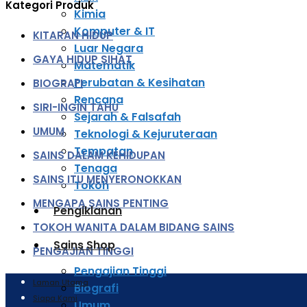
Kategori Produk
Kimia
Komputer & IT
KITARAN HIDUP
Luar Negara
GAYA HIDUP SIHAT
Matematik
Perubatan & Kesihatan
BIOGRAFI
Rencana
SIRI-INGIN TAHU
Sejarah & Falsafah
UMUM
Teknologi & Kejuruteraan
Tempatan
SAINS DALAM KEHIDUPAN
Tenaga
SAINS ITU MENYERONOKKAN
Tokoh
MENGAPA SAINS PENTING
Pengiklanan
TOKOH WANITA DALAM BIDANG SAINS
Sains Shop
PENGAJIAN TINGGI
Pengajian Tinggi
Laman Utama
Biografi
Siapa Kami
Umum