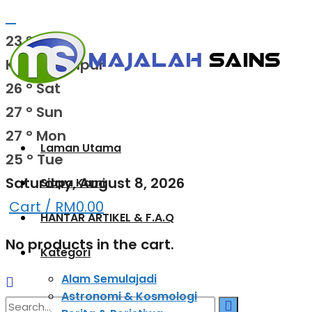
23
°c
Kuala Lumpur
26
°
Sat
27
°
Sun
27
°
Mon
Laman Utama
25
°
Tue
Saturday, August 8, 2026
Siapa Kami
Cart /
RM
0.00
HANTAR ARTIKEL & F.A.Q
No products in the cart.
Kategori
Alam Semulajadi
Astronomi & Kosmologi