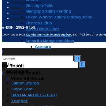
HANTAR ARTIKEL & F.A.Q
Siri-Ingin Tahu
Kategori
Mengapa Sains Penting
Pengiklanan
Tokoh Wanita Dalam Bidang Sains
Sains Shop
Kitaran Hidup
e-ISSN : 2682-8456
Gaya Hidup Sihat
Sains Dalam Kehidupan
Copyright @2026 MajalahSains | MScience Ent. (002387117-X) Berdaftar de
Sains Itu Menyeronokkan
Careers
No Result
No Result
View All Result
View All Result
Laman Utama
Siapa Kami
HANTAR ARTIKEL & F.A.Q
Kategori