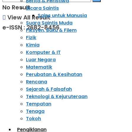
Berita & Peristiwa
No Result
Bicara Saintis
Sains untuk Manusia
View All Result
Suara Saintis Muda
e-ISSN : 2682-8456
Fiksyen, Buku & Filem
Fizik
Kimia
Komputer & IT
Luar Negara
Matematik
Perubatan & Kesihatan
Rencana
Sejarah & Falsafah
Teknologi & Kejuruteraan
Tempatan
Tenaga
Tokoh
Pengiklanan