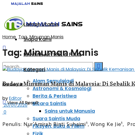
Laman Utama
Home
Tag
Minuman Manis
Siapa Kami
Tag:
Minuman Manis
HANTAR ARTIKEL & F.A.Q
Kategori
Alam Semulajadi
Budaya Minuman Manis di Malaysia: Di Sebalik K
No Result
Astronomi & Kosmologi
Berita & Peristiwa
by
Editor
View All Result
Bicara Saintis
20/01/2026
Sains untuk Manusia
0
Suara Saintis Muda
Penulis: Nur’Amirah Binti Suhaimi¹, Wong Ke Jie¹, Prof
Fiksyen, Buku & Filem
Fizik