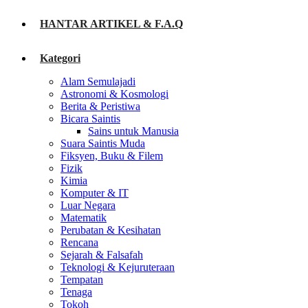
HANTAR ARTIKEL & F.A.Q
Kategori
Alam Semulajadi
Astronomi & Kosmologi
Berita & Peristiwa
Bicara Saintis
Sains untuk Manusia
Suara Saintis Muda
Fiksyen, Buku & Filem
Fizik
Kimia
Komputer & IT
Luar Negara
Matematik
Perubatan & Kesihatan
Rencana
Sejarah & Falsafah
Teknologi & Kejuruteraan
Tempatan
Tenaga
Tokoh