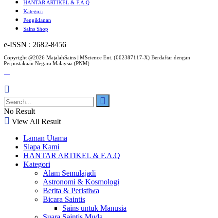
HANTAR ARTIKEL & F.A.Q
Kategori
Pengiklanan
Sains Shop
e-ISSN : 2682-8456
Copyright @2026 MajalahSains | MScience Ent. (002387117-X) Berdaftar dengan
Perpustakaan Negara Malaysia (PNM)
No Result
View All Result
Laman Utama
Siapa Kami
HANTAR ARTIKEL & F.A.Q
Kategori
Alam Semulajadi
Astronomi & Kosmologi
Berita & Peristiwa
Bicara Saintis
Sains untuk Manusia
Suara Saintis Muda