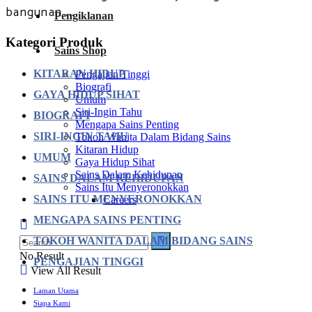
bangunan ...
Pengiklanan
Kategori Produk
Sains Shop
KITARAN HIDUP
Pengajian Tinggi
Biografi
GAYA HIDUP SIHAT
Umum
Siri-Ingin Tahu
BIOGRAFI
Mengapa Sains Penting
SIRI-INGIN TAHU
Tokoh Wanita Dalam Bidang Sains
Kitaran Hidup
UMUM
Gaya Hidup Sihat
Sains Dalam Kehidupan
SAINS DALAM KEHIDUPAN
Sains Itu Menyeronokkan
SAINS ITU MENYERONOKKAN
Careers
MENGAPA SAINS PENTING
TOKOH WANITA DALAM BIDANG SAINS
No Result
PENGAJIAN TINGGI
View All Result
Laman Utama
Siapa Kami