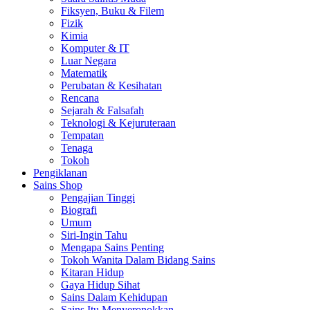
Fiksyen, Buku & Filem
Fizik
Kimia
Komputer & IT
Luar Negara
Matematik
Perubatan & Kesihatan
Rencana
Sejarah & Falsafah
Teknologi & Kejuruteraan
Tempatan
Tenaga
Tokoh
Pengiklanan
Sains Shop
Pengajian Tinggi
Biografi
Umum
Siri-Ingin Tahu
Mengapa Sains Penting
Tokoh Wanita Dalam Bidang Sains
Kitaran Hidup
Gaya Hidup Sihat
Sains Dalam Kehidupan
Sains Itu Menyeronokkan