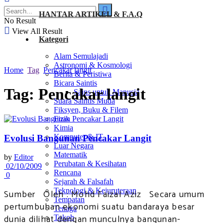
HANTAR ARTIKEL & F.A.Q
No Result
View All Result
Kategori
Alam Semulajadi
Astronomi & Kosmologi
Home
Tag
Pencakar langit
Berita & Peristiwa
Bicara Saintis
Tag:
Pencakar langit
Sains untuk Manusia
Suara Saintis Muda
Fiksyen, Buku & Filem
Fizik
Kimia
Komputer & IT
Evolusi Bangunan Pencakar Langit
Luar Negara
Matematik
by
Editor
Perubatan & Kesihatan
02/10/2009
Rencana
0
Sejarah & Falsafah
Teknologi & Kejuruteraan
Sumber Oleh : Mohd Faizal Aziz Secara umum
Tempatan
pertumbuhan ekonomi suatu bandaraya besar
Tenaga
dunia dilihat dengan munculnya bangunan-
Tokoh