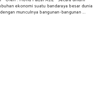
r Oleh : Mohd Faizal Aziz Secara umum
buhan ekonomi suatu bandaraya besar dunia
t dengan munculnya bangunan-bangunan ...