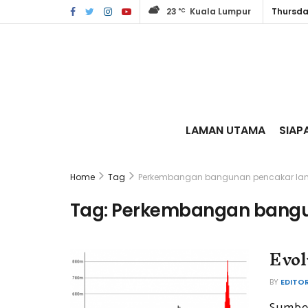
23
Kuala Lumpur
Thursda
°C
LAMAN UTAMA
SIAP
Home
Tag
Perkembangan bangunan pencakar lan
Tag:
Perkembangan bangun
Evol
BY
EDITO