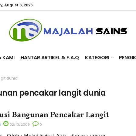
y, August 6, 2026
A KAMI
HANTAR ARTIKEL & F.A.Q
KATEGORI
PENGI
git dunia
an pencakar langit dunia
usi Bangunan Pencakar Langit
R
02/10/2009
0