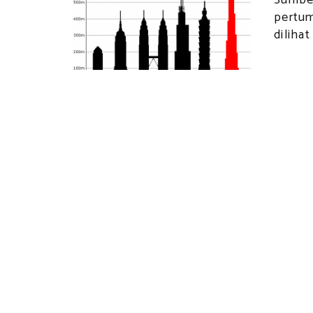
Sumbe
pertum
diliha