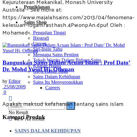
Kejuruteraan Mekanikal, Monash University
Pengiklanan
Australia - See more at:
https://www.majalahsains.com/2013/04/fenomena-
Sains Shop
kelesuan-logam/#sthash.4PwonpAn.dpuf Oleh :
Mohamed ...
Pengajian Tinggi
Biografi
Umum
Siri-Ingin Tahu
Mengapa Sains Penting
Tokoh Wanita Dalam Bidang Sains
Bangunkan Sains Dalam Acuan Islam : Prof Dato’
Kitaran Hidup
Dr. Mohd Yusof Hj. Othman
Gaya Hidup Sihat
Sains Dalam Kehidupan
by
Editor
Sains Itu Menyeronokkan
25/08/2009
Careers
0
Apakah maksud kefahaman tentang sains islam
No Result
Kategori Produk
View All Result
SAINS DALAM KEHIDUPAN