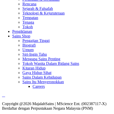
Rencana
Sejarah & Falsafah
Teknologi & Kejuruteraan
Tempatan
Tenaga
Tokoh
Pengiklanan
Sains Shop
Pengajian Tinggi
Biografi
Umum
Siri-Ingin Tahu
Mengapa Sains Penting
Tokoh Wanita Dalam Bidang Sains
Kitaran Hidup
Gaya Hidup Sihat
Sains Dalam Kehidupan
Sains Itu Menyeronokkan
Careers
Copyright @2026 MajalahSains | MScience Ent. (002387117-X)
Berdaftar dengan Perpustakaan Negara Malaysia (PNM)