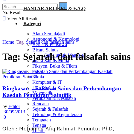
HANTAR ARTIKEL & F.A.Q
No Result
View All Result
Kategori
Alam Semulajadi
Astronomi & Kosmologi
Home
Tag
Sejarah dan falsafah sains
Berita & Peristiwa
Bicara Saintis
Tag:
Sejarah dan falsafah sains
Sains untuk Manusia
Suara Saintis Muda
Fiksyen, Buku & Filem
Fizik
Kimia
Komputer & IT
Luar Negara
Ringkasan – Falsafah Sains dan Perkembangan
Matematik
Kaedah Pemikiran Saintifik
Perubatan & Kesihatan
Rencana
by
Editor
Sejarah & Falsafah
30/09/2013
Teknologi & Kejuruteraan
0
Tempatan
Tenaga
Oleh : Mohamed Afiq Rahmat Penuntut PhD,
Tokoh