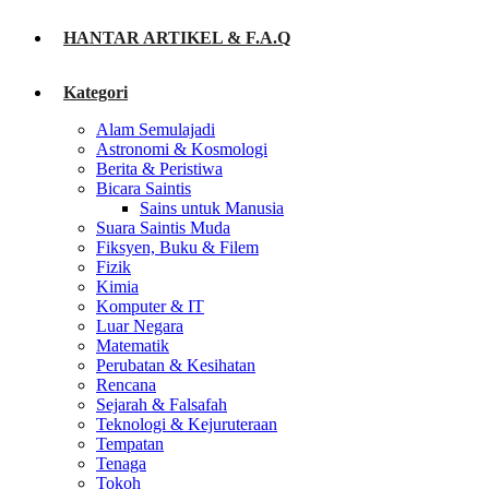
HANTAR ARTIKEL & F.A.Q
Kategori
Alam Semulajadi
Astronomi & Kosmologi
Berita & Peristiwa
Bicara Saintis
Sains untuk Manusia
Suara Saintis Muda
Fiksyen, Buku & Filem
Fizik
Kimia
Komputer & IT
Luar Negara
Matematik
Perubatan & Kesihatan
Rencana
Sejarah & Falsafah
Teknologi & Kejuruteraan
Tempatan
Tenaga
Tokoh