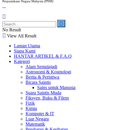
Perpustakaan Negara Malaysia (PNM)
No Result
View All Result
Laman Utama
Siapa Kami
HANTAR ARTIKEL & F.A.Q
Kategori
Alam Semulajadi
Astronomi & Kosmologi
Berita & Peristiwa
Bicara Saintis
Sains untuk Manusia
Suara Saintis Muda
Fiksyen, Buku & Filem
Fizik
Kimia
Komputer & IT
Luar Negara
Matematik
Perubatan & Kesihatan