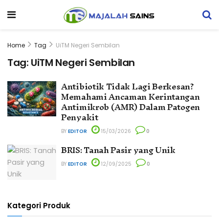
Home
Tag
UiTM Negeri Sembilan
Tag:
UiTM Negeri Sembilan
Antibiotik Tidak Lagi Berkesan?
Memahami Ancaman Kerintangan
Antimikrob (AMR) Dalam Patogen
Penyakit
BY
EDITOR
15/03/2026
0
BRIS: Tanah Pasir yang Unik
BY
EDITOR
12/09/2025
0
Kategori Produk