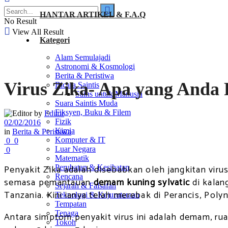
HANTAR ARTIKEL & F.A.Q
No Result
View All Result
Kategori
Alam Semulajadi
Astronomi & Kosmologi
Berita & Peristiwa
Virus Zika- Apa yang Anda 
Bicara Saintis
Sains untuk Manusia
Suara Saintis Muda
Fiksyen, Buku & Filem
by
Editor
Fizik
02/02/2016
Kimia
in
Berita & Peristiwa
Komputer & IT
0
0
Luar Negara
0
Matematik
Penyakit Zika adalah disebabkan oleh jangkitan viru
Perubatan & Kesihatan
Rencana
semasa pemantauan
demam kuning sylvatic
di kalan
Sejarah & Falsafah
Tanzania. Kini ianya telah merebak di Perancis, Poly
Teknologi & Kejuruteraan
Tempatan
Tenaga
Antara simptom penyakit virus ini adalah demam, ru
Tokoh