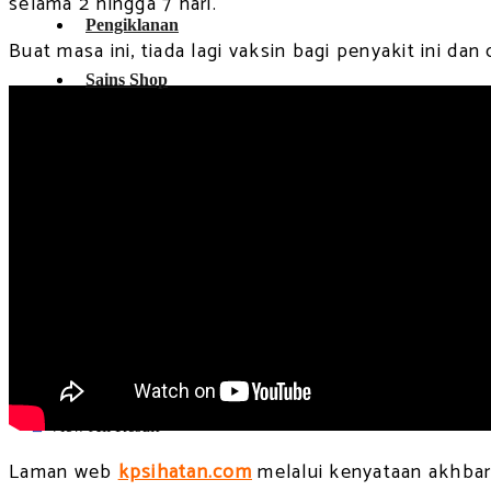
selama 2 hingga 7 hari.
Pengiklanan
Buat masa ini, tiada lagi vaksin bagi penyakit ini d
Sains Shop
Pengajian Tinggi
Biografi
Umum
Siri-Ingin Tahu
Mengapa Sains Penting
Tokoh Wanita Dalam Bidang Sains
Kitaran Hidup
Gaya Hidup Sihat
Sains Dalam Kehidupan
Sains Itu Menyeronokkan
Careers
No Result
View All Result
Laman web
kpsihatan.com
melalui kenyataan akhba