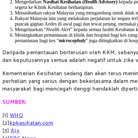
Mengedarkan
Nasihat Kesihatan (
Health Advisory
)
kepada pel
segera ke Klinik Kesihatan berhampiran.
Menasihatkan rakyat Malaysia yang mengandung untuk tidak me
Rakyat Malaysia lain yang melakukan perjalanan ke negara ter
puncak gigitan Aedes di awal pagi dan lewat petang, memakai 
Mengeluarkan “
Health Alert
” kepada semua fasiliti Kesihatan 
Meningkatkan pemantauan di klinik dan hospital bagi kes yang
pemantauan bagi kes “
microcephaly
” juga ditingkatkan di hospi
Daripada pemantauan berterusan oleh KKM, sebanyak
dan keputusannya semua adalah negatif untuk zika vir
Kementerian Kesihatan sedang dan akan terus meni
perhatian yang serius dengan bekerjasama dalam men
masyarakat bagi mencegah denggi hendaklah dipertin
SUMBER;
[1]
WHO
[2]
kpkesihatan.com
[3]
AJ+