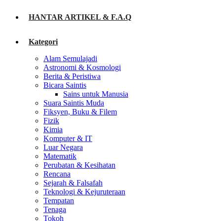
HANTAR ARTIKEL & F.A.Q
Kategori
Alam Semulajadi
Astronomi & Kosmologi
Berita & Peristiwa
Bicara Saintis
Sains untuk Manusia
Suara Saintis Muda
Fiksyen, Buku & Filem
Fizik
Kimia
Komputer & IT
Luar Negara
Matematik
Perubatan & Kesihatan
Rencana
Sejarah & Falsafah
Teknologi & Kejuruteraan
Tempatan
Tenaga
Tokoh