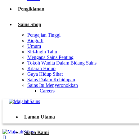
Pengiklanan
Sains Shop
Pengajian Tinggi
Biografi
Umum
Siri-Ingin Tahu
Mengapa Sains Penting
Tokoh Wanita Dalam Bidang Sains
Kitaran Hidup
Gaya Hidup Sihat
Sains Dalam Kehidupan
Sains Itu Menyeronokkan
Careers
Laman Utama
Siapa Kami