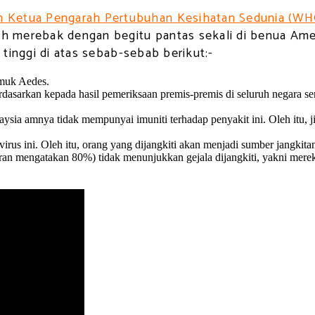
n Ketua Pengarah Pertubuhan Kesihatan Sedunia (WHO
elah merebak dengan begitu pantas sekali di benua Am
h tinggi di atas sebab-sebab berikut:-
muk Aedes.
berdasarkan kepada hasil pemeriksaan premis-premis di seluruh negara s
laysia amnya tidak mempunyai imuniti terhadap penyakit ini. Oleh itu, j
rus ini. Oleh itu, orang yang dijangkiti akan menjadi sumber jangkita
aran mengatakan 80%) tidak menunjukkan gejala dijangkiti, yakni mer