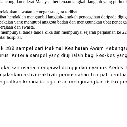
ancong dan rakyat Malaysia berkenaan langkah-langkah yang perlu dia
lakukan lawatan ke negara-negara terlibat.
libat hendaklah mengambil langkah-langkah pencegahan daripada digigi
pakaian yang menutupi anggota badan dan menggunakan ubat pencegahan
kerajaan dan swasta.
 mempunyai tanda-tanda Zika dan mempunyai sejarah perjalanan ke 22 
tal-hospital.
 288 sampel dari Makmal Kesihatan Awam Kebangsaan 
us. Kriteria sampel yang diuji ialah bagi kes-kes yang
ngkatkan usaha mengawal denggi dan nyamuk Aedes. 
jalankan aktiviti-aktiviti pemusnahan tempat pembia
gkatkan kerana ia juga akan mengurangkan risiko pen