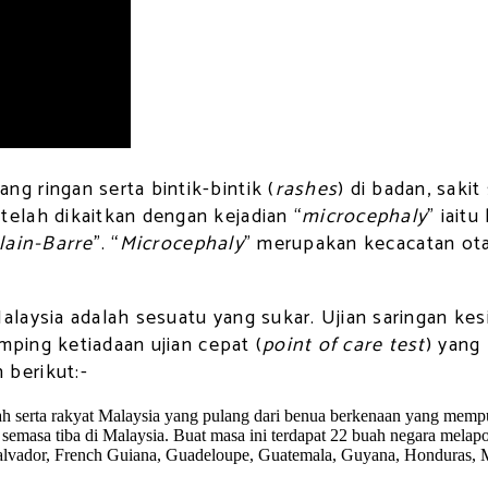
 ringan serta bintik-bintik (
rashes
) di badan, sak
elah dikaitkan dengan kejadian “
microcephaly
” iait
lain-Barre
”. “
Microcephaly
” merupakan kecacatan ot
laysia adalah sesuatu yang sukar. Ujian saringan kes
mping ketiadaan ujian cepat (
point of care test
) yang
berikut:-
 serta rakyat Malaysia yang pulang dari benua berkenaan yang mempun
semasa tiba di Malaysia. Buat masa ini terdapat 22 buah negara melapor
Salvador, French Guiana, Guadeloupe, Guatemala, Guyana, Honduras, M