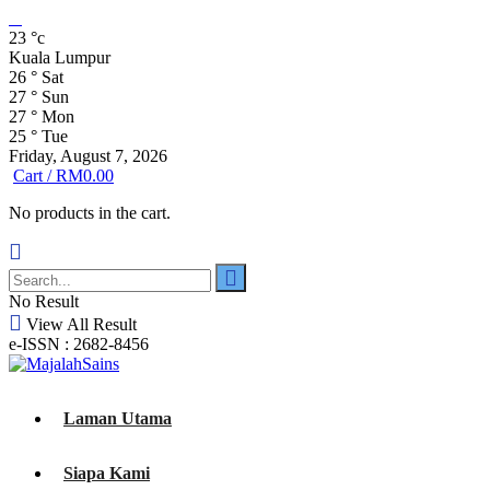
23
°c
Kuala Lumpur
26
°
Sat
27
°
Sun
27
°
Mon
25
°
Tue
Friday, August 7, 2026
Cart /
RM
0.00
No products in the cart.
No Result
View All Result
e-ISSN : 2682-8456
Laman Utama
Siapa Kami