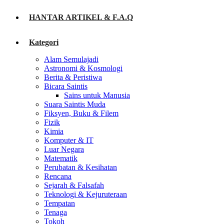
HANTAR ARTIKEL & F.A.Q
Kategori
Alam Semulajadi
Astronomi & Kosmologi
Berita & Peristiwa
Bicara Saintis
Sains untuk Manusia
Suara Saintis Muda
Fiksyen, Buku & Filem
Fizik
Kimia
Komputer & IT
Luar Negara
Matematik
Perubatan & Kesihatan
Rencana
Sejarah & Falsafah
Teknologi & Kejuruteraan
Tempatan
Tenaga
Tokoh