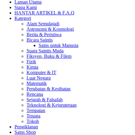
Laman Utama
Siapa Kami
HANTAR ARTIKEL & F.A.Q
Kategori
Alam Semulajadi
Astronomi & Kosmologi
Berita & Peristiwa
Bicara Saintis
Sains untuk Manusia
Suara Saintis Muda
Fiksyen, Buku & Filem
Fizik
Kimia
Komputer & IT
Luar Negara
Matematik
Perubatan & Kesihatan
Rencana
Sejarah & Falsafah
Teknologi & Kejuruteraan
Tempatan
Tenaga
Tokoh
Pengiklanan
Sains Shop