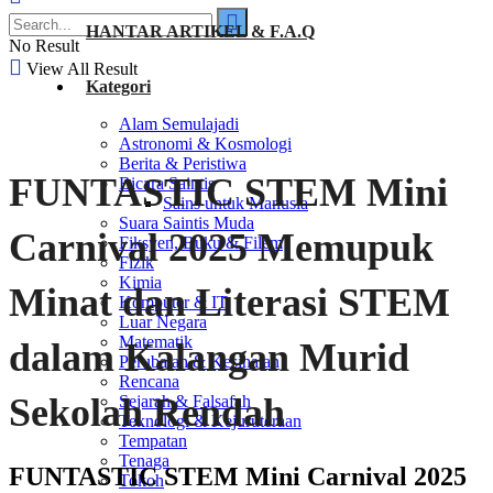
HANTAR ARTIKEL & F.A.Q
No Result
View All Result
Kategori
Alam Semulajadi
Astronomi & Kosmologi
Berita & Peristiwa
FUNTASTIC STEM Mini
Bicara Saintis
Sains untuk Manusia
Suara Saintis Muda
Carnival 2025 Memupuk
Fiksyen, Buku & Filem
Fizik
Kimia
Minat dan Literasi STEM
Komputer & IT
Luar Negara
Matematik
dalam Kalangan Murid
Perubatan & Kesihatan
Rencana
Sekolah Rendah
Sejarah & Falsafah
Teknologi & Kejuruteraan
Tempatan
Tenaga
FUNTASTIC STEM Mini Carnival 2025
Tokoh