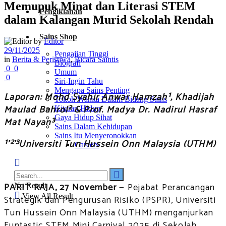
Memupuk Minat dan Literasi STEM
Pengiklanan
dalam Kalangan Murid Sekolah Rendah
Sains Shop
by
Editor
29/11/2025
Pengajian Tinggi
in
Berita & Peristiwa
,
Bicara Saintis
Biografi
0
0
Umum
0
Siri-Ingin Tahu
Mengapa Sains Penting
Laporan:
Mohd Syahir Anwar Hamzah¹, Khadijah
Tokoh Wanita Dalam Bidang Sains
Maulad Bahrol² & Prof. Madya Dr. Nadirul Hasraf
Kitaran Hidup
Gaya Hidup Sihat
Mat Nayan³
Sains Dalam Kehidupan
Sains Itu Menyeronokkan
¹’²’³Universiti Tun Hussein Onn Malaysia (UTHM)
Careers
PARIT RAJA, 27 November
— Pejabat Perancangan
No Result
View All Result
Strategik dan Pengurusan Risiko (PSPR), Universiti
Tun Hussein Onn Malaysia (UTHM) menganjurkan
Funtastic STEM Mini Carnival 2025 di Sekolah