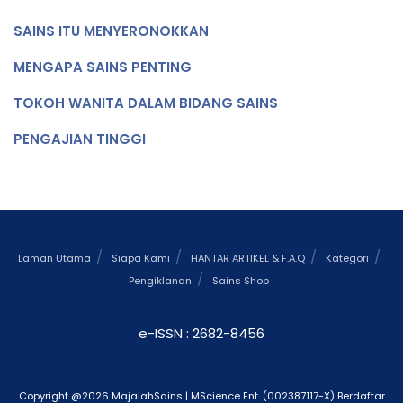
SAINS ITU MENYERONOKKAN
MENGAPA SAINS PENTING
TOKOH WANITA DALAM BIDANG SAINS
PENGAJIAN TINGGI
Laman Utama
Siapa Kami
HANTAR ARTIKEL & F.A.Q
Kategori
Pengiklanan
Sains Shop
e-ISSN : 2682-8456
Copyright @2026 MajalahSains | MScience Ent. (002387117-X) Berdaftar