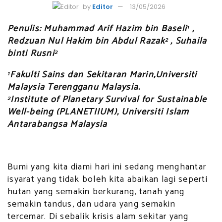
by
Editor
13/05/2026
Penulis: Muhammad Arif Hazim bin Baseli
,
1
Redzuan Nul Hakim bin Abdul Razak
, Suhaila
2
binti Rusni
2
Fakulti Sains dan Sekitaran Marin,Universiti
1
Malaysia Terengganu Malaysia.
Institute of Planetary Survival for Sustainable
2
Well-being (PLANETIIUM), Universiti Islam
Antarabangsa Malaysia
Bumi yang kita diami hari ini sedang menghantar
isyarat yang tidak boleh kita abaikan lagi seperti
hutan yang semakin berkurang, tanah yang
semakin tandus, dan udara yang semakin
tercemar. Di sebalik krisis alam sekitar yang