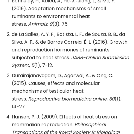
Berihulay, H., Abied, A., He, X., Jiang, L., & Ma, Y.
(2019). Adaptation mechanisms of small
ruminants to environmental heat
stress.
Animals
,
9
(3), 75.
de La Salles, A. Y. F., Batista, L. F., de Souza, B. B., da
Silva, A. F., & de Barros Correia, É. L. (2016). Growth
and reproduction hormones of ruminants
subjected to heat stress.
JABB-Online Submission
System
,
5
(1), 7-12.
Durairajanayagam, D., Agarwal, A., & Ong, C.
(2015). Causes, effects and molecular
mechanisms of testicular heat
stress.
Reproductive biomedicine online
,
30
(1),
14-27.
Hansen, P. J. (2009). Effects of heat stress on
mammalian reproduction.
Philosophical
Transactions of the Royal Society B: Biological