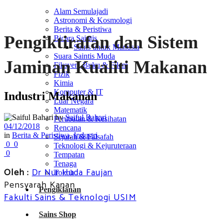
Alam Semulajadi
Astronomi & Kosmologi
Berita & Peristiwa
Pengiktirafan dan Sistem
Bicara Saintis
Sains untuk Manusia
Suara Saintis Muda
Jaminan Kualiti Makanan
Fiksyen, Buku & Filem
Fizik
Kimia
Komputer & IT
Industri Makanan
Luar Negara
Matematik
by
Saiful Bahari
Perubatan & Kesihatan
04/12/2018
Rencana
in
Berita & Peristiwa
,
Industri
Sejarah & Falsafah
0
0
Teknologi & Kejuruteraan
0
Tempatan
Tenaga
Oleh :
Dr Nur Huda Faujan
Tokoh
Pensyarah Kanan
Pengiklanan
Fakulti Sains & Teknologi USIM
Sains Shop