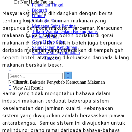
Dr Nur Huda Faujan
Pengajian Tinggi
Biografi
Masyarakat sering dihidangkan dengan berita
Umum
tentang kejadian keracunan makanan yang
Siri-Ingin Tahu
Mengapa Sains Penting
berpunca daripada makanan tercemar. Keracunan
Tokoh Wanita Dalam Bidang Sains
makanan bukan sahaja boleh berlaku di gerai
Kitaran Hidup
makanan di tepi jalan malah boleh juga berpunca
Gaya Hidup Sihat
Sains Dalam Kehidupan
daripada makanan yang disediakan di tempah gah
Sains Itu Menyeronokkan
seperti hotel, atau yang dikeluarkan daripada kilang
Careers
makanan berskala besar.
No Result
Ilustrasi Bakteria Penyebab Keracunan Makanan
View All Result
Ramai yang tidak mengetahui bahawa dalam
industri makanan terdapat beberapa sistem
keselamatan dan jaminan kualiti. Kebanyakan
sistem yang diwujudkan adalah berasaskan piawai
antarabangsa. Semua sistem ini diwujudkan untuk
melindungi orang ramai daripada bahaya-bahaya