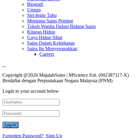
Biografi
Umum
Siri-Ingin Tahu
Mengapa Sains Penting
Tokoh Wanita Dalam Bidang Sains
Kitaran Hidup
Gaya Hidup Sihat
Sains Dalam Kehidupan
Sains Itu Menyeronokkan
Careers
Copyright @2026 MajalahSains | MScience Ent. (002387117-X)
Berdaftar dengan Perpustakaan Negara Malaysia (PNM)
Login to your account below
Forgotten Password?
Sign Up