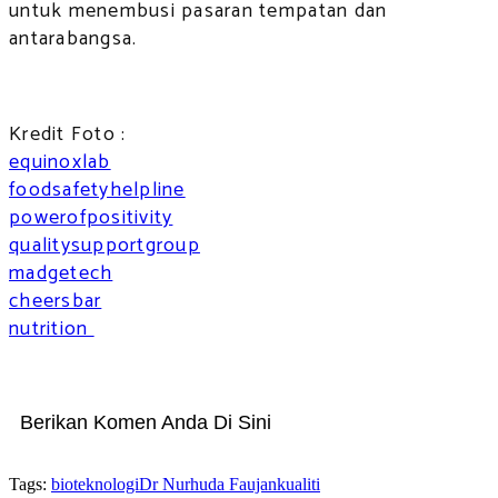
untuk menembusi pasaran tempatan dan
antarabangsa.
Kredit Foto :
equinoxlab
foodsafetyhelpline
powerofpositivity
qualitysupportgroup
madgetech
cheersbar
nutrition
Berikan Komen Anda Di Sini
Tags:
bioteknologi
Dr Nurhuda Faujan
kualiti