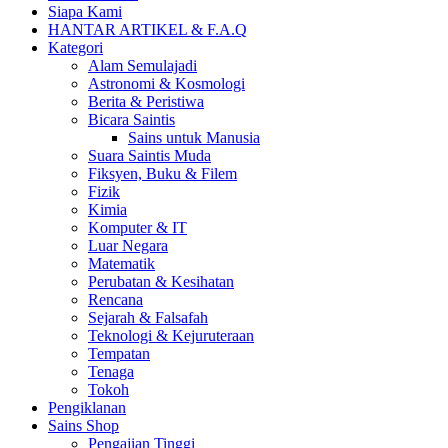
Siapa Kami
HANTAR ARTIKEL & F.A.Q
Kategori
Alam Semulajadi
Astronomi & Kosmologi
Berita & Peristiwa
Bicara Saintis
Sains untuk Manusia
Suara Saintis Muda
Fiksyen, Buku & Filem
Fizik
Kimia
Komputer & IT
Luar Negara
Matematik
Perubatan & Kesihatan
Rencana
Sejarah & Falsafah
Teknologi & Kejuruteraan
Tempatan
Tenaga
Tokoh
Pengiklanan
Sains Shop
Pengajian Tinggi