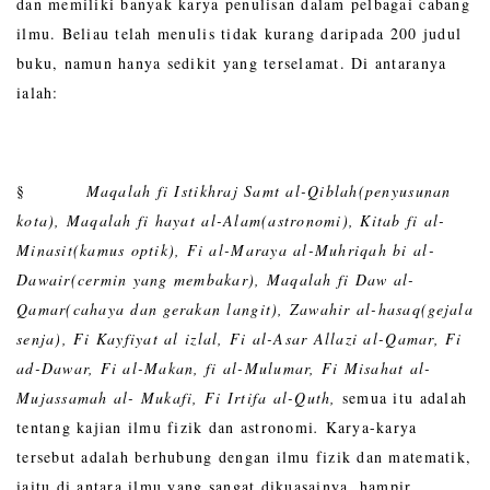
dan memiliki banyak karya penulisan dalam pelbagai cabang
ilmu. Beliau telah menulis tidak kurang daripada 200 judul
buku, namun hanya sedikit yang terselamat. Di antaranya
ialah:
§
Maqalah fi Istikhraj Samt al-Qiblah(penyusunan
kota), Maqalah fi hayat al-Alam(astronomi), Kitab fi al-
Minasit(kamus optik), Fi al-Maraya al-Muhriqah bi al-
Dawair(cermin yang membakar), Maqalah fi Daw al-
Qamar(cahaya dan gerakan langit), Zawahir al-hasaq(gejala
senja), Fi Kayfiyat al izlal, Fi al-Asar Allazi al-Qamar, Fi
ad-Dawar, Fi al-Makan, fi al-Mulumar, Fi Misahat al-
Mujassamah al- Mukafi, Fi Irtifa al-Quth,
semua itu adalah
tentang kajian ilmu fizik dan astronomi
.
Karya-karya
tersebut adalah berhubung dengan ilmu fizik dan matematik,
iaitu di antara ilmu yang sangat dikuasainya, hampir