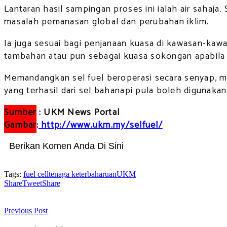
Lantaran hasil sampingan proses ini ialah air sahaj
masalah pemanasan global dan perubahan iklim.
Ia juga sesuai bagi penjanaan kuasa di kawasan-kaw
tambahan atau pun sebagai kuasa sokongan apabila
Memandangkan sel fuel beroperasi secara senyap, m
yang terhasil dari sel bahanapi pula boleh digunaka
Sumber
: UKM News Portal
Gambar
:
http://www.ukm.my/selfuel/
Berikan Komen Anda Di Sini
Tags:
fuel cell
tenaga keterbaharuan
UKM
Share
Tweet
Share
Previous Post