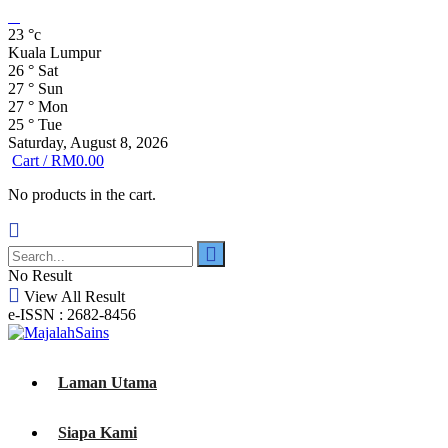
23
°c
Kuala Lumpur
26
°
Sat
27
°
Sun
27
°
Mon
25
°
Tue
Saturday, August 8, 2026
Cart /
RM
0.00
No products in the cart.
No Result
View All Result
e-ISSN : 2682-8456
Laman Utama
Siapa Kami