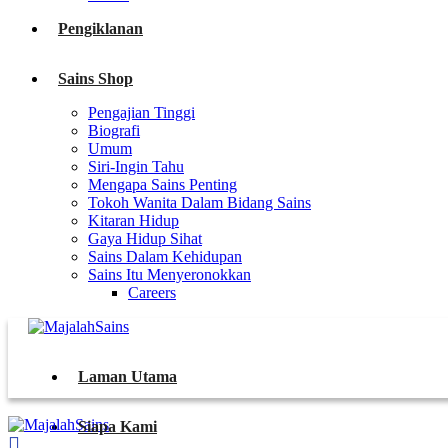
Pengiklanan
Sains Shop
Pengajian Tinggi
Biografi
Umum
Siri-Ingin Tahu
Mengapa Sains Penting
Tokoh Wanita Dalam Bidang Sains
Kitaran Hidup
Gaya Hidup Sihat
Sains Dalam Kehidupan
Sains Itu Menyeronokkan
Careers
Laman Utama
Siapa Kami