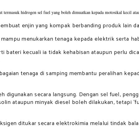
but termasuk hidrogen sel fuel yang boleh dimuatkan kepada motosikal kecil at
membuat enjin yang kompak berbanding produk lain da
ang mampu menukarkan tenaga kepada elektrik serta h
rti bateri kecuali ia tidak kehabisan ataupun perlu d
.
lbagaian tenaga di samping membantu peralihan kep
eh digunakan secara langsung. Dengan sel fuel, peng
solin ataupun minyak diesel boleh dilakukan, tetapi '
.
ksigen ditukar secara elektrokimia melalui tindak ba