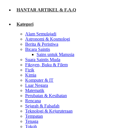
HANTAR ARTIKEL & F.A.Q
Kategori
Alam Semulajadi
Astronomi & Kosmologi
Berita & Peristiwa
Bicara Saintis
Sains untuk Manusia
Suara Saintis Muda
Fiksyen, Buku & Filem
Fizik
Kimia
Komputer & IT
Luar Negara
Matematik
Perubatan & Kesihatan
Rencana
Sejarah & Falsafah
Teknologi & Kejuruteraan
Tempatan
Tenaga
Tokoh