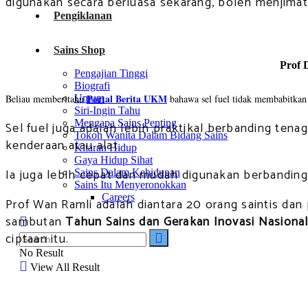
digunakan secara berluasa sekarang, boleh menjima
Pengiklanan
Sains Shop
Prof 
Pengajian Tinggi
Biografi
Portal Berita UKM
Umum
Beliau memberitahu
bahawa sel fuel tidak membabitkan p
Siri-Ingin Tahu
Mengapa Sains Penting
Sel fuel juga adalah lebih praktikal berbanding tena
Tokoh Wanita Dalam Bidang Sains
kenderaan atau alat.
Kitaran Hidup
Gaya Hidup Sihat
Ia juga lebih cepat dan mudah digunakan berbanding 
Sains Dalam Kehidupan
Sains Itu Menyeronokkan
Careers
Prof Wan Ramli adalah diantara 20 orang saintis da
sambutan
Tahun Sains dan Gerakan Inovasi Nasiona
ciptaan itu.
No Result
View All Result