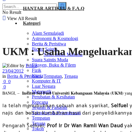
HANTAR ARTIKEL & F.A.Q
No Result
View All Result
Kategori
Alam Semulajadi
Astronomi & Kosmologi
Berita & Peristiwa
UKM : Usaha Mengeluarkan 
Bicara Saintis
Sains untuk Manusia
Suara Saintis Muda
Fiksyen, Buku & Filem
by
Editor
Fizik
23/04/2012
Kimia
in
Berita & Peristiwa
,
Tempatan
,
Tenaga
Komputer & IT
0
0
Luar Negara
0
Matematik
Institut Sel Fuel Universiti Kebangsaan Malaysia (UKM)
BANGI, –
yang
Perubatan & Kesihatan
Rencana
Ia telah menubuhkan sebuah anak syarikat,
Selfuel
y
Sejarah & Falsafah
najis dan bahan kumbahan hasil dari penyelidikannya
Teknologi & Kejuruteraan
Tempatan
Tenaga
Pengarah Selfuel,
Prof Ir Dr Wan Ramli Wan Daud
yak
Tokoh