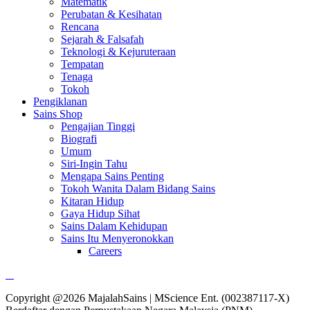
Matematik
Perubatan & Kesihatan
Rencana
Sejarah & Falsafah
Teknologi & Kejuruteraan
Tempatan
Tenaga
Tokoh
Pengiklanan
Sains Shop
Pengajian Tinggi
Biografi
Umum
Siri-Ingin Tahu
Mengapa Sains Penting
Tokoh Wanita Dalam Bidang Sains
Kitaran Hidup
Gaya Hidup Sihat
Sains Dalam Kehidupan
Sains Itu Menyeronokkan
Careers
Copyright @2026 MajalahSains | MScience Ent. (002387117-X)