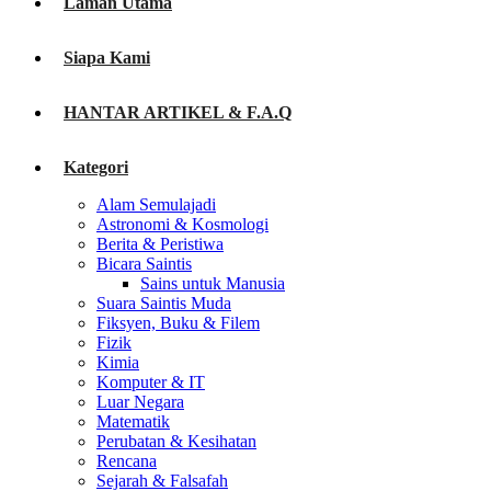
Laman Utama
Siapa Kami
HANTAR ARTIKEL & F.A.Q
Kategori
Alam Semulajadi
Astronomi & Kosmologi
Berita & Peristiwa
Bicara Saintis
Sains untuk Manusia
Suara Saintis Muda
Fiksyen, Buku & Filem
Fizik
Kimia
Komputer & IT
Luar Negara
Matematik
Perubatan & Kesihatan
Rencana
Sejarah & Falsafah