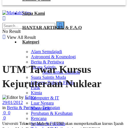
Siapa Kami
HANTAR ARTIKEL & F.A.Q
No Result
View All Result
Kategori
Alam Semulajadi
Astronomi & Kosmologi
Berita & Peristiwa
UTM Tawar Kursus
Bicara Saintis
Sains untuk Manusia
Suara Saintis Muda
Kejuruteraan Nuklear
Fiksyen, Buku & Filem
Fizik
Kimia
by
Editor
Komputer & IT
29/01/2012
Luar Negara
in
Berita & Peristiwa
,
Tempatan
Matematik
0
0
Perubatan & Kesihatan
0
Rencana
Universiti Teknologi Malaysia (UTM) akan memperkenalkan kursus Ijazah
Sejarah & Falsafah