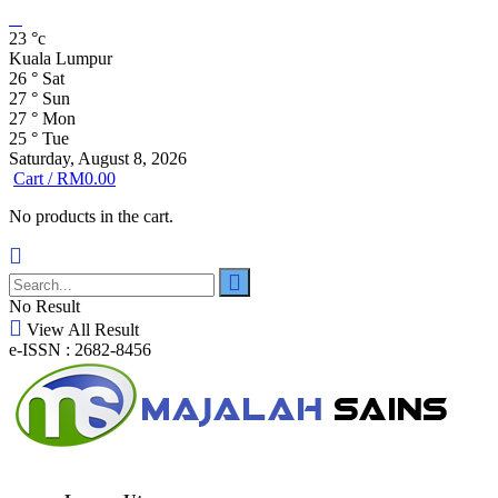
23
°c
Kuala Lumpur
26
°
Sat
27
°
Sun
27
°
Mon
25
°
Tue
Saturday, August 8, 2026
Cart /
RM
0.00
No products in the cart.
No Result
View All Result
e-ISSN : 2682-8456