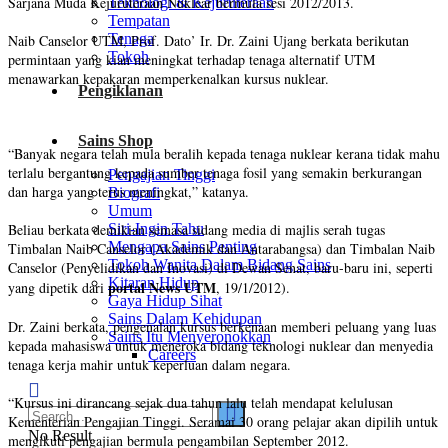
Sarjana Muda Kejuruteraan Nuklear bermula sesi 2012/2013.
Teknologi & Kejuruteraan
Tempatan
Tenaga
Naib Canselor UTM, Prof. Dato’ Ir. Dr. Zaini Ujang berkata berikutan
Tokoh
permintaan yang kian meningkat terhadap tenaga alternatif UTM
menawarkan kepakaran memperkenalkan kursus nuklear.
Pengiklanan
Sains Shop
“Banyak negara telah mula beralih kepada tenaga nuklear kerana tidak mahu
terlalu bergantung kepada sumber tenaga fosil yang semakin berkurangan
Pengajian Tinggi
dan harga yang terus meningkat,” katanya.
Biografi
Umum
Siri-Ingin Tahu
Beliau berkata demikian semasa sidang media di majlis serah tugas
Mengapa Sains Penting
Timbalan Naib Canselor (Akademik dan Antarabangsa) dan Timbalan Naib
Tokoh Wanita Dalam Bidang Sains
Canselor (Penyelidikan dan Inovasi) di Dewan Senat, baru-baru ini, seperti
Kitaran Hidup
portal News UTM
yang dipetik dari
, 19/1/2012).
Gaya Hidup Sihat
Sains Dalam Kehidupan
Dr. Zaini berkata, pengenalan kursus berkenaan memberi peluang yang luas
Sains Itu Menyeronokkan
kepada mahasiswa untuk meneroka bidang teknologi nuklear dan menyedia
Careers
tenaga kerja mahir untuk keperluan dalam negara.
“Kursus ini dirancang sejak dua tahun lalu telah mendapat kelulusan
Kementerian Pengajian Tinggi. Seramai 30 orang pelajar akan dipilih untuk
No Result
mengikuti pengajian bermula pengambilan September 2012.