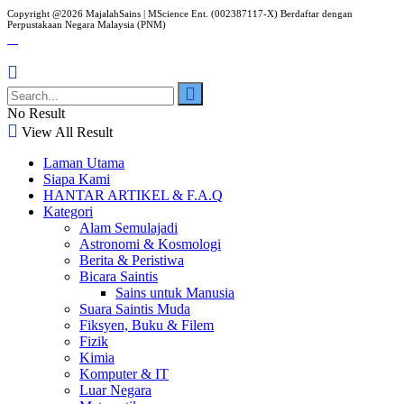
Copyright @2026 MajalahSains | MScience Ent. (002387117-X) Berdaftar dengan
Perpustakaan Negara Malaysia (PNM)
No Result
View All Result
Laman Utama
Siapa Kami
HANTAR ARTIKEL & F.A.Q
Kategori
Alam Semulajadi
Astronomi & Kosmologi
Berita & Peristiwa
Bicara Saintis
Sains untuk Manusia
Suara Saintis Muda
Fiksyen, Buku & Filem
Fizik
Kimia
Komputer & IT
Luar Negara