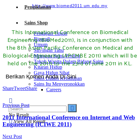
http://www.biomed2011.um.edu.my
Pengiklanan
Sains Shop
This International Conference on Biomedical
Pengajian Tinggi
Engineering (BioMed2011), is in conjunction with
Biografi
Umum
the 8th Asian Pacific Conference on Medical and
Siri-Ingin Tahu
Biological Engineering (APCMBE 2011) which will be
Mengapa Sains Penting
Tokoh Wanita Dalam Bidang Sains
held on the 20th to the 23rd of June 2011 in KL.
Kitaran Hidup
Gaya Hidup Sihat
Berikan Komen Anda Di Sini
Sains Dalam Kehidupan
Sains Itu Menyeronokkan
Share
Tweet
Share
Careers
Previous Post
No Result
2011 International Conference on Internet and Web
View All Result
Engineering (ICIWE 2011)
Next Post