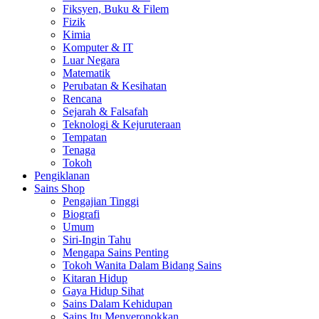
Fiksyen, Buku & Filem
Fizik
Kimia
Komputer & IT
Luar Negara
Matematik
Perubatan & Kesihatan
Rencana
Sejarah & Falsafah
Teknologi & Kejuruteraan
Tempatan
Tenaga
Tokoh
Pengiklanan
Sains Shop
Pengajian Tinggi
Biografi
Umum
Siri-Ingin Tahu
Mengapa Sains Penting
Tokoh Wanita Dalam Bidang Sains
Kitaran Hidup
Gaya Hidup Sihat
Sains Dalam Kehidupan
Sains Itu Menyeronokkan