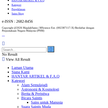
HANTAR ARTIKEL & F.A.Q
Kategori
Pengiklanan
Sains Shop
e-ISSN : 2682-8456
Copyright @2026 MajalahSains | MScience Ent. (002387117-X) Berdaftar dengan
Perpustakaan Negara Malaysia (PNM)
No Result
View All Result
Laman Utama
Siapa Kami
HANTAR ARTIKEL & F.A.Q
Kategori
Alam Semulajadi
Astronomi & Kosmologi
Berita & Peristiwa
Bicara Saintis
Sains untuk Manusia
Suara Saintis Muda