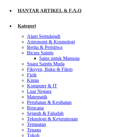
HANTAR ARTIKEL & F.A.Q
Kategori
Alam Semulajadi
Astronomi & Kosmologi
Berita & Peristiwa
Bicara Saintis
Sains untuk Manusia
Suara Saintis Muda
Fiksyen, Buku & Filem
Fizik
Kimia
Komputer & IT
Luar Negara
Matematik
Perubatan & Kesihatan
Rencana
Sejarah & Falsafah
Teknologi & Kejuruteraan
Tempatan
Tenaga
Tokoh