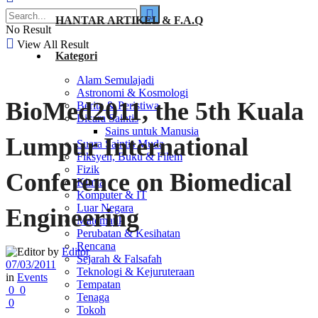
HANTAR ARTIKEL & F.A.Q
No Result
View All Result
Kategori
Alam Semulajadi
Astronomi & Kosmologi
BioMed2011, the 5th Kuala
Berita & Peristiwa
Bicara Saintis
Sains untuk Manusia
Lumpur International
Suara Saintis Muda
Fiksyen, Buku & Filem
Fizik
Conference on Biomedical
Kimia
Komputer & IT
Luar Negara
Engineering
Matematik
Perubatan & Kesihatan
Rencana
by
Editor
Sejarah & Falsafah
07/03/2011
Teknologi & Kejuruteraan
in
Events
Tempatan
0
0
Tenaga
0
Tokoh