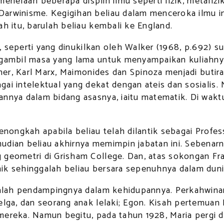
 menelaah beberapa displin ilmu seperti fizik, metafizik
arwinisme. Kegigihan beliau dalam menceroka ilmu ini
h itu, barulah beliau kembali ke England.
on, seperti yang dinukilkan oleh Walker (1968, p.692)
engambil masa yang lama untuk menyampaikan kuliahny
uther, Karl Marx, Maimonides dan Spinoza menjadi buti
gai intelektual yang dekat dengan ateis dan sosialis
annya dalam bidang asasnya, iaitu matematik. Di wakt
menongkah apabila beliau telah dilantik sebagai Prof
udian beliau akhirnya memimpin jabatan ini. Sebenar
 geometri di Grisham College. Dan, atas sokongan Fra
ik sehinggalah beliau bersara sepenuhnya dalam duni
adalah pendampingnya dalam kehidupannya. Perkahwinan
Helga, dan seorang anak lelaki; Egon. Kisah pertemu
al mereka. Namun begitu, pada tahun 1928, Maria perg