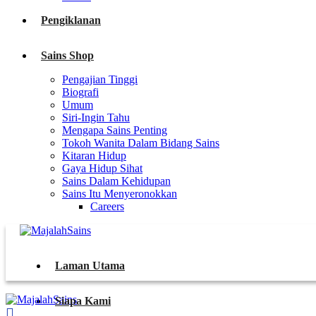
Pengiklanan
Sains Shop
Pengajian Tinggi
Biografi
Umum
Siri-Ingin Tahu
Mengapa Sains Penting
Tokoh Wanita Dalam Bidang Sains
Kitaran Hidup
Gaya Hidup Sihat
Sains Dalam Kehidupan
Sains Itu Menyeronokkan
Careers
Laman Utama
Siapa Kami