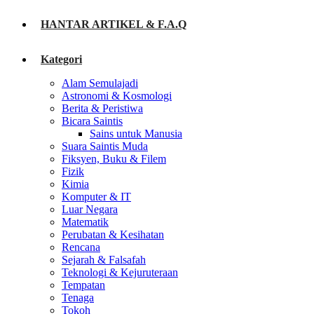
HANTAR ARTIKEL & F.A.Q
Kategori
Alam Semulajadi
Astronomi & Kosmologi
Berita & Peristiwa
Bicara Saintis
Sains untuk Manusia
Suara Saintis Muda
Fiksyen, Buku & Filem
Fizik
Kimia
Komputer & IT
Luar Negara
Matematik
Perubatan & Kesihatan
Rencana
Sejarah & Falsafah
Teknologi & Kejuruteraan
Tempatan
Tenaga
Tokoh