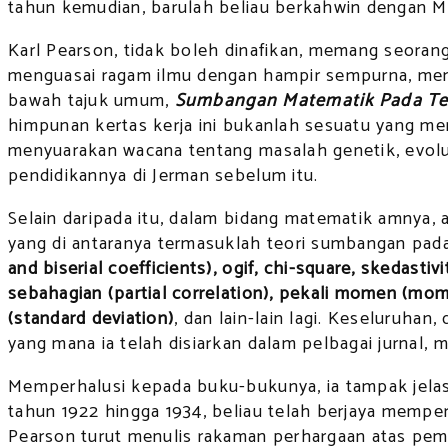
tahun kemudian, barulah beliau berkahwin dengan Mar
Karl Pearson, tidak boleh dinafikan, memang seora
menguasai ragam ilmu dengan hampir sempurna, menari
bawah tajuk umum,
Sumbangan Matematik Pada Teo
himpunan kertas kerja ini bukanlah sesuatu yang men
menyuarakan wacana tentang masalah genetik, evolu
pendidikannya di Jerman sebelum itu.
Selain daripada itu, dalam bidang matematik amnya,
yang di antaranya termasuklah teori sumbangan pad
and biserial coefficients), ogif, chi-square, skedastiv
sebahagian (partial correlation), pekali momen (moment
(standard deviation)
, dan lain-lain lagi. Keseluruha
yang mana ia telah disiarkan dalam pelbagai jurnal,
Memperhalusi kepada buku-bukunya, ia tampak jelas 
tahun 1922 hingga 1934, beliau telah berjaya mempe
Pearson turut menulis rakaman perhargaan atas pemer