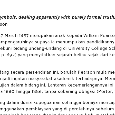
ymbols, dealing apparently with purely formal truths
rson
a 27 March 1857 merupakan anak kepada William Pearso
 mempengaruhinya supaya ia menumpukan pendidikanny
nekuni bidang undang-undang di University College S
, p. 692) yang menyifatkan sejarah beliau sejak dari k
g secara persendirian ini, barulah Pearson mula menj
enjadi ingatan masyarakat akademik terhadapnya. Mem
jian dalam bidang ini. Lantaran kecemerlangannya ini, 
1880 hingga 1886, tanpa sebarang obligasi (Porter, 1
g dalam dunia kepeguaman sehingga berjaya mencapai 
nggunakan pembiayaan yang di perolehinya sebelum in