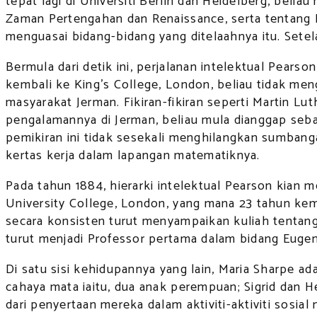
tepat lagi di Universiti Berlin dan Heidelberg, beliau
Zaman Pertengahan dan Renaissance, serta tentang D
menguasai bidang-bidang yang ditelaahnya itu. Setela
Bermula dari detik ini, perjalanan intelektual Pears
kembali ke King’s College, London, beliau tidak m
masyarakat Jerman. Fikiran-fikiran seperti Martin L
pengalamannya di Jerman, beliau mula dianggap seba
pemikiran ini tidak sesekali menghilangkan sumbang
kertas kerja dalam lapangan matematiknya.
Pada tahun 1884, hierarki intelektual Pearson kian 
University College, London, yang mana 23 tahun kem
secara konsisten turut menyampaikan kuliah tentang
turut menjadi Professor pertama dalam bidang Eugen
Di satu sisi kehidupannya yang lain, Maria Sharpe 
cahaya mata iaitu, dua anak perempuan; Sigrid dan 
dari penyertaan mereka dalam aktiviti-aktiviti sosi