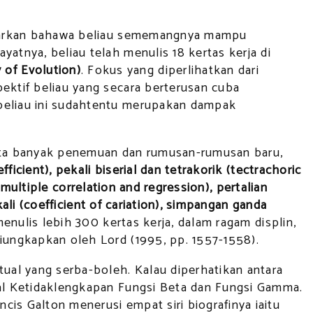
gambarkan bahawa beliau sememangnya mampu
atnya, beliau telah menulis 18 kertas kerja di
 of Evolution)
. Fokus yang diperlihatkan dari
ektif beliau yang secara berterusan cuba
 beliau ini sudahtentu merupakan dampak
cipta banyak penemuan dan rumusan-rumusan baru,
ficient), pekali biserial
dan tetrakorik (tectrachoric
 (multiple correlation and regression), pertalian
kali (coefficient of cariation), simpangan ganda
menulis lebih 300 kertas kerja, dalam ragam displin,
diungkapkan oleh Lord (1995, pp. 1557-1558).
ual yang serba-boleh. Kalau diperhatikan antara
ual Ketidaklengkapan Fungsi Beta dan Fungsi Gamma.
is Galton menerusi empat siri biografinya iaitu