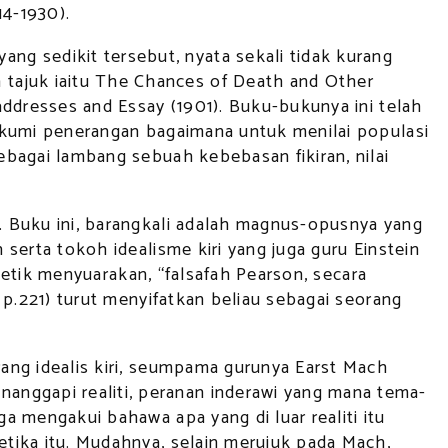
914-1930).
g sedikit tersebut, nyata sekali tidak kurang
 tajuk iaitu The Chances of Death and Other
Aaddresses and Essay (1901). Buku-bukunya ini telah
angkumi penerangan bagaimana untuk menilai populasi
sebagai lambang sebuah kebebasan fikiran, nilai
. Buku ini, barangkali adalah magnus-opusnya yang
 serta tokoh idealisme kiri yang juga guru Einstein
dipetik menyuarakan, “falsafah Pearson, secara
, p.221) turut menyifatkan beliau sebagai seorang
rang idealis kiri, seumpama gurunya Earst Mach
anggapi realiti, peranan inderawi yang mana tema-
ga mengakui bahawa apa yang di luar realiti itu
etika itu. Mudahnya, selain merujuk pada Mach,