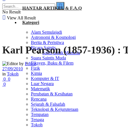
HANTAR ARTIKEL & F.A.Q
No Result
View All Result
Kategori
Alam Semulajadi
Astronomi & Kosmologi
Berita & Peristiwa
Karl Pearson (1857-1936) : 
Bicara Saintis
Sains untuk Manusia
Suara Saintis Muda
Fiksyen, Buku & Filem
by
Editor
Fizik
27/09/2010
Kimia
in
Tokoh
Komputer & IT
0
0
Luar Negara
0
Matematik
Perubatan & Kesihatan
Rencana
Sejarah & Falsafah
Teknologi & Kejuruteraan
Tempatan
Tenaga
Tokoh