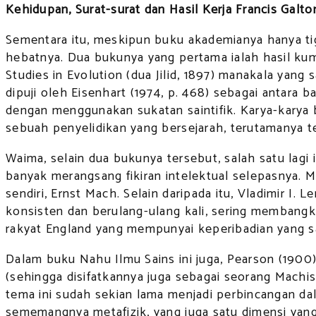
Kehidupan, Surat-surat dan Hasil Kerja Francis Galto
Sementara itu, meskipun buku akademianya hanya tig
hebatnya. Dua bukunya yang pertama ialah hasil ku
Studies in Evolution (dua Jilid, 1897) manakala yang
dipuji oleh Eisenhart (1974, p. 468) sebagai antara
dengan menggunakan sukatan saintifik. Karya-karya be
sebuah penyelidikan yang bersejarah, terutamanya t
Waima, selain dua bukunya tersebut, salah satu lagi 
banyak merangsang fikiran intelektual selepasnya. Ma
sendiri, Ernst Mach. Selain daripada itu, Vladimir I.
konsisten dan berulang-ulang kali, sering membangkit
rakyat England yang mempunyai keperibadian yang san
Dalam buku Nahu Ilmu Sains ini juga, Pearson (1900)
(sehingga disifatkannya juga sebagai seorang Mach
tema ini sudah sekian lama menjadi perbincangan dala
sememangnya metafizik, yang juga satu dimensi yang 