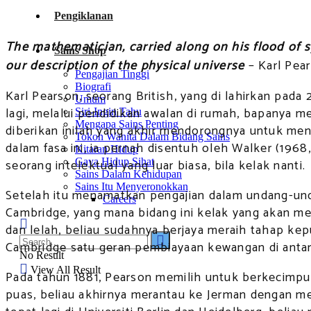
Pengiklanan
The mathematician, carried along on his flood of s
Sains Shop
our description of the physical universe
– Karl Pea
Pengajian Tinggi
Biografi
Karl Pearson, seorang British, yang di lahirkan pad
Umum
lagi, melalui pendidikan awalan di rumah, bapanya
Siri-Ingin Tahu
Mengapa Sains Penting
diberikan inilah yang akhir mendorongnya untuk me
Tokoh Wanita Dalam Bidang Sains
dalam fasa ini, ia pernah disentuh oleh Walker (1968
Kitaran Hidup
Gaya Hidup Sihat
seorang intelektual yang luar biasa, bila kelak nanti.
Sains Dalam Kehidupan
Sains Itu Menyeronokkan
Setelah itu menamatkan pengajian dalam undang-undan
Careers
Cambridge, yang mana bidang ini kelak yang akan m
dan lelah, beliau sudahnya berjaya meraih tahap kepu
Cambridge satu geran pembiayaan kewangan di antara 
No Result
View All Result
Pada tahun 1881, Pearson memilih untuk berkecimpun
puas, beliau akhirnya merantau ke Jerman dengan me