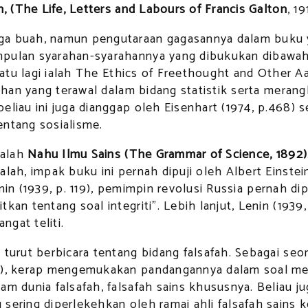
n, (The Life, Letters and Labours of Francis Galton
, 1
a buah, namun pengutaraan gagasannya dalam buku yan
mpulan syarahan-syarahannya yang dibukukan dibawah
 satu lagi ialah The Ethics of Freethought and Other 
 bahan yang terawal dalam bidang statistik serta mer
liau ini juga dianggap oleh Eisenhart (1974, p.468) 
entang sosialisme.
ialah
Nahu Ilmu Sains (The Grammar of Science, 1892)
lah, impak buku ini pernah dipuji oleh Albert Einstein
 Lenin (1939, p. 119), pemimpin revolusi Russia pernah 
kan tentang soal integriti”. Lebih lanjut, Lenin (1939
gat teliti.
 turut berbicara tentang bidang falsafah. Sebagai seo
is), kerap mengemukakan pandangannya dalam soal men
m dunia falsafah, falsafah sains khususnya. Beliau ju
sering diperlekehkan oleh ramai ahli falsafah sains k