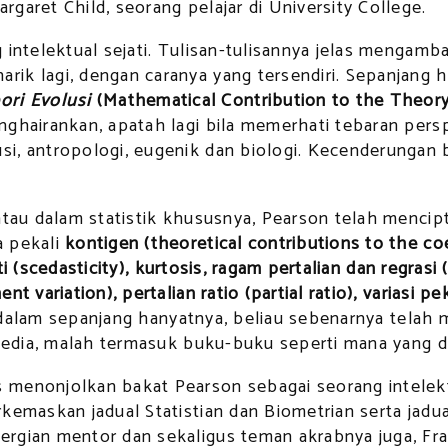
garet Child, seorang pelajar di University College.
ng intelektual sejati. Tulisan-tulisannya jelas men
k lagi, dengan caranya yang tersendiri. Sepanjang hay
ri Evolusi
(Mathematical Contribution to the Theory
ghairankan, apatah lagi bila memerhati tebaran persp
si, antropologi, eugenik dan biologi. Kecenderungan
 atau dalam statistik khususnya, Pearson telah men
a pekali
kontigen (theoretical contributions to the coef
iti (scedasticity), kurtosis, ragam pertalian dan regrasi
 variation), pertalian ratio (partial ratio), variasi pe
n, dalam sepanjang hanyatnya, beliau sebenarnya telah 
 media, malah termasuk buku-buku seperti mana yang 
menonjolkan bakat Pearson sebagai seorang intelekt
rkemaskan jadual Statistian dan Biometrian serta jad
gian mentor dan sekaligus teman akrabnya juga, Franc