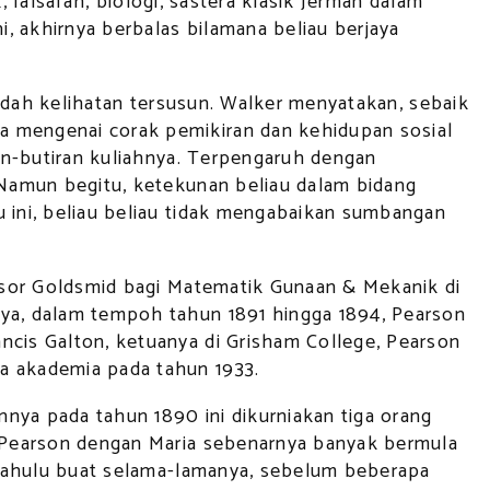
, falsafah, biologi, sastera klasik Jerman dalam
, akhirnya berbalas bilamana beliau berjaya
 sudah kelihatan tersusun. Walker menyatakan, sebaik
a mengenai corak pemikiran dan kehidupan sosial
ran-butiran kuliahnya. Terpengaruh dengan
. Namun begitu, ketekunan beliau dalam bidang
u ini, beliau beliau tidak mengabaikan sumbangan
essor Goldsmid bagi Matematik Gunaan & Mekanik di
nya, dalam tempoh tahun 1891 hingga 1894, Pearson
ncis Galton, ketuanya di Grisham College, Pearson
a akademia pada tahun 1933.
nya pada tahun 1890 ini dikurniakan tiga orang
an Pearson dengan Maria sebenarnya banyak bermula
i dahulu buat selama-lamanya, sebelum beberapa