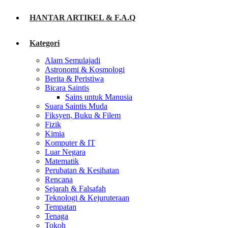
HANTAR ARTIKEL & F.A.Q
Kategori
Alam Semulajadi
Astronomi & Kosmologi
Berita & Peristiwa
Bicara Saintis
Sains untuk Manusia
Suara Saintis Muda
Fiksyen, Buku & Filem
Fizik
Kimia
Komputer & IT
Luar Negara
Matematik
Perubatan & Kesihatan
Rencana
Sejarah & Falsafah
Teknologi & Kejuruteraan
Tempatan
Tenaga
Tokoh