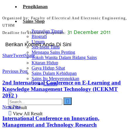
Pengiklanan
Organized by: Faculty of Electrical And Electronic Engineering,
Sains Shop
UTHM
31 December 2011
Pengajian Tinggi
Deadline for abstracts/proposals:
Biografi
Umum
Berikan Komen Anda Di Sini
Siri-Ingin Tahu
Mengapa Sains Penting
Share
Tweet
Share
Tokoh Wanita Dalam Bidang Sains
Kitaran Hidup
Gaya Hidup Sihat
Previous Post
Sains Dalam Kehidupan
Sains Itu Menyeronokkan
2nd International Conference on E-Learning and
Careers
Knowledge Management Technology (ICEKMT
2012 )
Next Post
No Result
View All Result
International Conference on Innovation,
Management and Technology Research