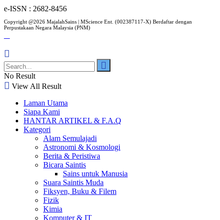
e-ISSN : 2682-8456
Copyright @2026 MajalahSains | MScience Ent. (002387117-X) Berdaftar dengan
Perpustakaan Negara Malaysia (PNM)
No Result
View All Result
Laman Utama
Siapa Kami
HANTAR ARTIKEL & F.A.Q
Kategori
Alam Semulajadi
Astronomi & Kosmologi
Berita & Peristiwa
Bicara Saintis
Sains untuk Manusia
Suara Saintis Muda
Fiksyen, Buku & Filem
Fizik
Kimia
Komputer & IT