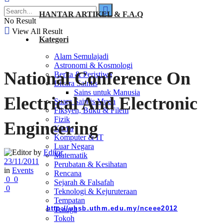
HANTAR ARTIKEL & F.A.Q
No Result
View All Result
Kategori
Alam Semulajadi
Astronomi & Kosmologi
National Conference On
Berita & Peristiwa
Bicara Saintis
Sains untuk Manusia
Electrical And Electronic
Suara Saintis Muda
Fiksyen, Buku & Filem
Fizik
Engineering
Kimia
Komputer & IT
Luar Negara
by
Editor
Matematik
23/11/2011
Perubatan & Kesihatan
in
Events
Rencana
0
0
Sejarah & Falsafah
0
Teknologi & Kejuruteraan
Tempatan
http://uhsb.uthm.edu.my/nceee2012
Tenaga
Tokoh