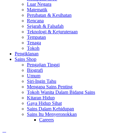
Luar Negara
Matematik
Perubatan & Kesihatan
Rencana
Sejarah & Falsafah
Teknologi & Kejuruteraan
Tempatan
Tenaga
Tokoh
Pengiklanan
Sains Shop
Pengajian Tinggi
Biografi
Umum
Siri-Ingin Tahu
Mengapa Sains Penting
Tokoh Wanita Dalam Bidang Sains
Kitaran Hidup
Gaya Hidup Sihat
Sains Dalam Kehidupan
Sains Itu Menyeronokkan
Careers