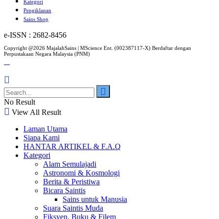
Kategori
Pengiklanan
Sains Shop
e-ISSN : 2682-8456
Copyright @2026 MajalahSains | MScience Ent. (002387117-X) Berdaftar dengan
Perpustakaan Negara Malaysia (PNM)
No Result
View All Result
Laman Utama
Siapa Kami
HANTAR ARTIKEL & F.A.Q
Kategori
Alam Semulajadi
Astronomi & Kosmologi
Berita & Peristiwa
Bicara Saintis
Sains untuk Manusia
Suara Saintis Muda
Fiksyen, Buku & Filem