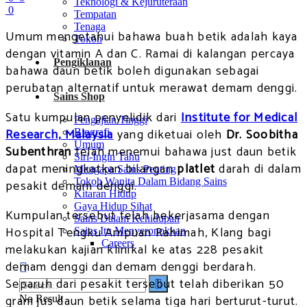
Teknologi & Kejuruteraan
0
Tempatan
Tenaga
Umum mengetahui bahawa buah betik adalah kaya
Tokoh
dengan vitamin A dan C. Ramai di kalangan percaya
Pengiklanan
bahawa daun betik boleh digunakan sebagai
perubatan alternatif untuk merawat demam denggi.
Sains Shop
Satu kumpulan penyelidik dari
Institute for Medical
Pengajian Tinggi
Research, Malaysia
yang diketuai oleh
Dr. Soobitha
Biografi
Umum
Subenthran
telah menemui bahawa just daun betik
Siri-Ingin Tahu
dapat meningkatkan bilangan
platlet
darah di dalam
Mengapa Sains Penting
Tokoh Wanita Dalam Bidang Sains
pesakit demam denggi.
Kitaran Hidup
Gaya Hidup Sihat
Kumpulan tersebut telah bekerjasama dengan
Sains Dalam Kehidupan
Hospital Tengku Ampuan Rahimah, Klang bagi
Sains Itu Menyeronokkan
Careers
melakukan kajian klinikal ke atas 228 pesakit
demam denggi dan demam denggi berdarah.
Separuh dari pesakit tersebut telah diberikan 50
gram jus daun betik selama tiga hari berturut-turut.
No Result