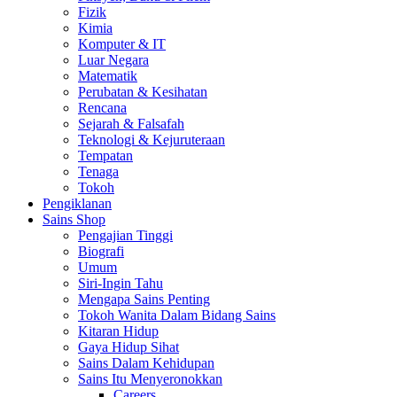
Fizik
Kimia
Komputer & IT
Luar Negara
Matematik
Perubatan & Kesihatan
Rencana
Sejarah & Falsafah
Teknologi & Kejuruteraan
Tempatan
Tenaga
Tokoh
Pengiklanan
Sains Shop
Pengajian Tinggi
Biografi
Umum
Siri-Ingin Tahu
Mengapa Sains Penting
Tokoh Wanita Dalam Bidang Sains
Kitaran Hidup
Gaya Hidup Sihat
Sains Dalam Kehidupan
Sains Itu Menyeronokkan
Careers