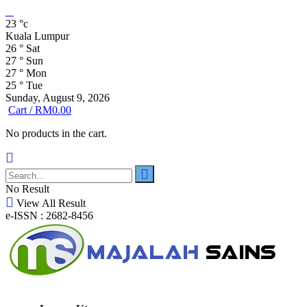
23
°c
Kuala Lumpur
26
°
Sat
27
°
Sun
27
°
Mon
25
°
Tue
Sunday, August 9, 2026
Cart /
RM
0.00
No products in the cart.
No Result
View All Result
e-ISSN : 2682-8456