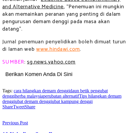
and Alternative Medicine
, “Penemuan ini mungkin
akan memainkan peranan yang penting di dalam
pengurusan demam denggi pada masa akan
datang”.
Jurnal penemuan penyelidikan boleh dimuat turun
di laman web
www.hindawi.com
.
SUMBER
:
sg.news.yahoo.com
Berikan Komen Anda Di Sini
Tags:
cara hilangkan demam denggi
daun betik pengubat
denggi
herba malaysia
perubatan alternatif
Tips hilangkan demam
denggi
ubat demam denggi
ubat kampung denggi
Share
Tweet
Share
Previous Post