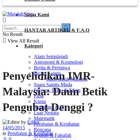
Siapa Kami
HANTAR ARTIKEL & F.A.Q
No Result
View All Result
Kategori
Alam Semulajadi
Astronomi & Kosmologi
Berita & Peristiwa
Penyelidikan IMR-
Bicara Saintis
Sains untuk Manusia
Suara Saintis Muda
Malaysia: Daun Betik
Fiksyen, Buku & Filem
Fizik
Kimia
Pengubat Denggi ?
Komputer & IT
Luar Negara
Matematik
by
Editor
Perubatan & Kesihatan
14/05/2015
Rencana
in
Perubatan & Kesihatan
Sejarah & Falsafah
0
0