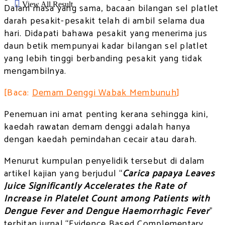
View All Result
Dalam masa yang sama, bacaan bilangan sel platlet
darah pesakit-pesakit telah di ambil selama dua
hari. Didapati bahawa pesakit yang menerima jus
daun betik mempunyai kadar bilangan sel platlet
yang lebih tinggi berbanding pesakit yang tidak
mengambilnya.
[Baca:
Demam Denggi Wabak Membunuh
]
Penemuan ini amat penting kerana sehingga kini,
kaedah rawatan demam denggi adalah hanya
dengan kaedah pemindahan cecair atau darah.
Menurut kumpulan penyelidik tersebut di dalam
artikel kajian yang berjudul “
Carica papaya Leaves
Juice Significantly Accelerates the Rate of
Increase in Platelet Count among Patients with
Dengue Fever and Dengue Haemorrhagic Fever
”
terbitan jurnal “
Evidence Based Complementary