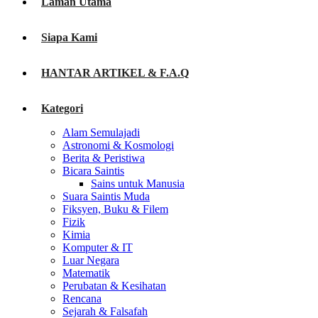
Laman Utama
Siapa Kami
HANTAR ARTIKEL & F.A.Q
Kategori
Alam Semulajadi
Astronomi & Kosmologi
Berita & Peristiwa
Bicara Saintis
Sains untuk Manusia
Suara Saintis Muda
Fiksyen, Buku & Filem
Fizik
Kimia
Komputer & IT
Luar Negara
Matematik
Perubatan & Kesihatan
Rencana
Sejarah & Falsafah