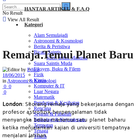
HANTAR ARTIKEL & F.A.Q
No Result
View All Result
Kategori
Alam Semulajadi
Astronomi & Kosmologi
Berita & Peristiwa
Remaja Temui Planet Baru
Bicara Saintis
Sains untuk Manusia
Suara Saintis Muda
Fiksyen, Buku & Filem
by
Editor
Fizik
18/06/2015
Kimia
in
Astronomi & Kosmologi
Komputer & IT
0
0
Luar Negara
0
Matematik
London
: Seorang remaja yang bekerjasama dengan
Perubatan & Kesihatan
Rencana
profesor astrofizik berpengalaman tidak
Sejarah & Falsafah
menyangka beliau menemui satu planet baharu
Teknologi & Kejuruteraan
Tempatan
ketika menjalankan kajian di universiti tempatnya
Tenaga
menjalani latihan.
Tokoh