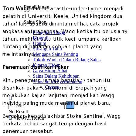
Pengiklanan
Tom Wagg
dari Newcastle-under-Lyme, menjadi
pelatih di Universiti Keele, United kingdom dua
Sains Shop
tahun lalu apabila diminta melihat data projek
angkasa antarabangsa. Wagg ketika itu berusia 15
Pengajian Tinggi
tahun, melihat satu titik kecil umpama kerlipan
Biografi
Umum
bintang di hadapan sebuah planet yang
Siri-Ingin Tahu
melintasinya.
Mengapa Sains Penting
Tokoh Wanita Dalam Bidang Sains
Kitaran Hidup
Penemuan disahkan Pakar
Gaya Hidup Sihat
Sains Dalam Kehidupan
Kini, penemuan remaja berusia 17 tahun itu
Sains Itu Menyeronokkan
disahkan pakar astronomi di Eropah yang
Careers
melakukan kajian lanjutan, menjadikan Wagg
individu paling muda menemui planet baru.
No Result
Bercakap kepada akhbar Stoke Sentinel, Wagg
View All Result
berkata beliau sangat teruja dengan hasil
penemuan tersebut.