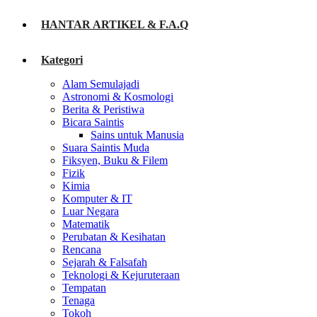
HANTAR ARTIKEL & F.A.Q
Kategori
Alam Semulajadi
Astronomi & Kosmologi
Berita & Peristiwa
Bicara Saintis
Sains untuk Manusia
Suara Saintis Muda
Fiksyen, Buku & Filem
Fizik
Kimia
Komputer & IT
Luar Negara
Matematik
Perubatan & Kesihatan
Rencana
Sejarah & Falsafah
Teknologi & Kejuruteraan
Tempatan
Tenaga
Tokoh