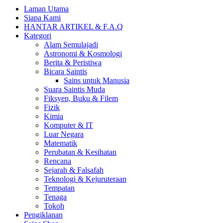
Laman Utama
Siapa Kami
HANTAR ARTIKEL & F.A.Q
Kategori
Alam Semulajadi
Astronomi & Kosmologi
Berita & Peristiwa
Bicara Saintis
Sains untuk Manusia
Suara Saintis Muda
Fiksyen, Buku & Filem
Fizik
Kimia
Komputer & IT
Luar Negara
Matematik
Perubatan & Kesihatan
Rencana
Sejarah & Falsafah
Teknologi & Kejuruteraan
Tempatan
Tenaga
Tokoh
Pengiklanan