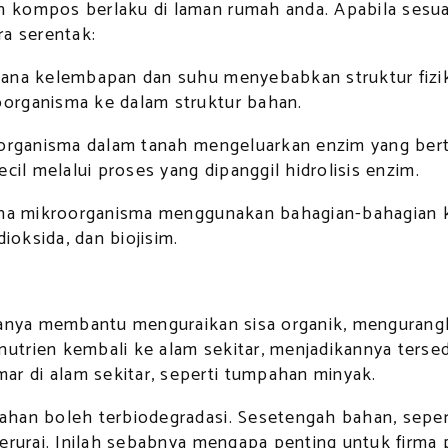
n kompos berlaku di laman rumah anda. Apabila sesu
ra serentak:
ana kelembapan dan suhu menyebabkan struktur fizika
organisma ke dalam struktur bahan.
oorganisma dalam tanah mengeluarkan enzim yang ber
cil melalui proses yang dipanggil hidrolisis enzim.
mana mikroorganisma menggunakan bahagian-bahagian 
ioksida, dan biojisim.
ianya membantu menguraikan sisa organik, mengurangk
trien kembali ke alam sekitar, menjadikannya tersed
 di alam sekitar, seperti tumpahan minyak.
ahan boleh terbiodegradasi. Sesetengah bahan, sepe
terurai. Inilah sebabnya mengapa penting untuk firm