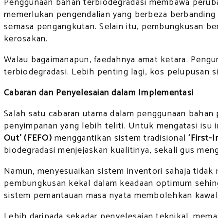
Penggunaan bahan terbiodegradasi membawa perubah
memerlukan pengendalian yang berbeza berbanding 
semasa pengangkutan. Selain itu, pembungkusan be
kerosakan.
Walau bagaimanapun, faedahnya amat ketara. Pengu
terbiodegradasi. Lebih penting lagi, kos pelupusan 
Cabaran dan Penyelesaian dalam Implementasi
Salah satu cabaran utama dalam penggunaan bahan 
penyimpanan yang lebih teliti. Untuk mengatasi isu
Out’ (FEFO)
menggantikan sistem tradisional
‘First-
biodegradasi menjejaskan kualitinya, sekali gus m
Namun, menyesuaikan sistem inventori sahaja tidak
pembungkusan kekal dalam keadaan optimum sehingg
sistem pemantauan masa nyata membolehkan kawala
Lebih daripada sekadar penyelesaian teknikal, mem