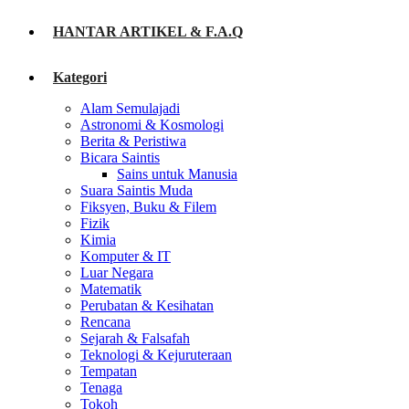
HANTAR ARTIKEL & F.A.Q
Kategori
Alam Semulajadi
Astronomi & Kosmologi
Berita & Peristiwa
Bicara Saintis
Sains untuk Manusia
Suara Saintis Muda
Fiksyen, Buku & Filem
Fizik
Kimia
Komputer & IT
Luar Negara
Matematik
Perubatan & Kesihatan
Rencana
Sejarah & Falsafah
Teknologi & Kejuruteraan
Tempatan
Tenaga
Tokoh