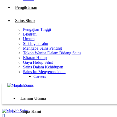
Pengiklanan
Sains Shop
Pengajian Tinggi
Biografi
Umum
Siri-Ingin Tahu
Mengapa Sains Penting
Tokoh Wanita Dalam Bidang Sains
Kitaran Hidup
Gaya Hidup Sihat
Sains Dalam Kehidupan
Sains Itu Menyeronokkan
Careers
Laman Utama
Siapa Kami