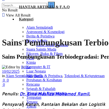
HANTAR ARTIKEL & F.A.Q
No Result
View All Result
Kategori
Alam Semulajadi
Astronomi & Kosmologi
Berita & Peristiwa
Sains Pembungkusan Terbio
Bicara Saintis
Sains untuk Manusia
Suara Saintis Muda
Fiksyen, Buku & Filem
Sains Pembungkusan Terbiodegradasi: Pe
Fizik
Kimia
Komputer & IT
by
Editor
Luar Negara
10/02/2025
Matematik
in
Alam Semulajadi
,
Berita & Peristiwa
,
Teknologi & Kejuruteraan
Perubatan & Kesihatan
0
0
Rencana
0
Sejarah & Falsafah
Penulis:
Dr. Erna Masfiza Mohamed Ramli
,
Teknologi & Kejuruteraan
Tempatan
Tenaga
Pensyarah Kanan, Rantaian Bekalan dan Logistik
Tokoh