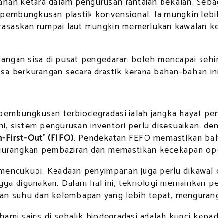
an ketara dalam pengurusan rantaian bekalan. Seb
pembungkusan plastik konvensional. Ia mungkin leb
rasaskan rumpai laut mungkin memerlukan kawalan k
rangan sisa di pusat pengedaran boleh mencapai se
sisa berkurangan secara drastik kerana bahan-bahan in
pembungkusan terbiodegradasi ialah jangka hayat pe
 ini, sistem pengurusan inventori perlu disesuaikan,
In-First-Out’ (FIFO)
. Pendekatan FEFO memastikan ba
engurangkan pembaziran dan memastikan kecekapan ope
 mencukupi. Keadaan penyimpanan juga perlu dikawal 
a digunakan. Dalam hal ini, teknologi memainkan pe
n suhu dan kelembapan yang lebih tepat, mengurang
ahami sains di sebalik biodegradasi adalah kunci ke