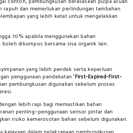
agai contoh, pembungkusan berasaskan pulpa acuan
ih rapuh dan memerlukan perlindungan tambahan
elembapan yang lebih ketat untuk mengelakkan
hingga 70% apabila menggunakan bahan
i boleh dikompos bersama sisa organik lain.
nyimpanan yang lebih pendek serta keperluan
 dengan penggunaan pendekatan
‘First-Expired-First-
han pembungkusan digunakan sebelum proses
rasi.
dengan lebih rapi bagi memastikan bahan
ranan penting—penggunaan sensor pintar dan
kan risiko kemerosotan bahan sebelum digunakan.
pada kejayaan dalam pelaksanaan pembungkusan