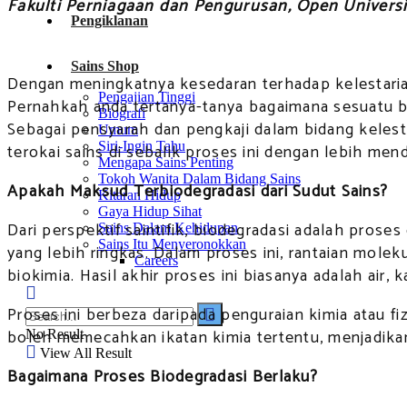
Fakulti Perniagaan dan Pengurusan, Open Univers
Pengiklanan
Sains Shop
Dengan meningkatnya kesedaran terhadap kelestarian
Pengajian Tinggi
Pernahkah anda tertanya-tanya bagaimana sesuatu b
Biografi
Sebagai pensyarah dan pengkaji dalam bidang kelestar
Umum
Siri-Ingin Tahu
terokai sains di sebalik proses ini dengan lebih men
Mengapa Sains Penting
Tokoh Wanita Dalam Bidang Sains
Apakah Maksud Terbiodegradasi dari Sudut Sains?
Kitaran Hidup
Gaya Hidup Sihat
Dari perspektif saintifik, biodegradasi adalah pro
Sains Dalam Kehidupan
Sains Itu Menyeronokkan
yang lebih ringkas. Dalam proses ini, rantaian mol
Careers
biokimia. Hasil akhir proses ini biasanya adalah air,
Proses ini berbeza daripada penguraian kimia atau fi
boleh memecahkan ikatan kimia tertentu, menjadikan
No Result
View All Result
Bagaimana Proses Biodegradasi Berlaku?