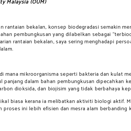
ity Malaysia (OUM)
 rantaian bekalan, konsep biodegradasi semakin mend
ahan pembungkusan yang dilabelkan sebagai “terbiode
ian rantaian bekalan, saya sering menghadapi persoalan
dalam.
ses di mana mikroorganisma seperti bakteria dan kul
ekul panjang dalam bahan pembungkusan dipecahkan kep
 karbon dioksida, dan biojisim yang tidak berbahaya kep
zikal biasa kerana ia melibatkan aktiviti biologi akt
 proses ini lebih efisien dan mesra alam berbanding