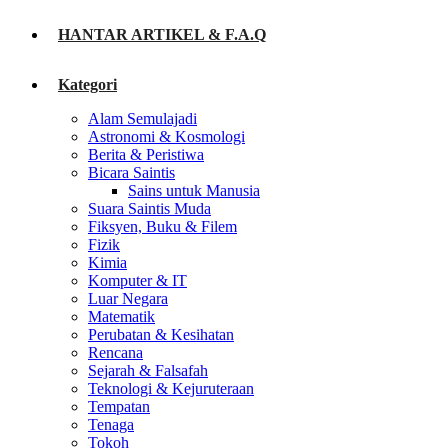
HANTAR ARTIKEL & F.A.Q
Kategori
Alam Semulajadi
Astronomi & Kosmologi
Berita & Peristiwa
Bicara Saintis
Sains untuk Manusia
Suara Saintis Muda
Fiksyen, Buku & Filem
Fizik
Kimia
Komputer & IT
Luar Negara
Matematik
Perubatan & Kesihatan
Rencana
Sejarah & Falsafah
Teknologi & Kejuruteraan
Tempatan
Tenaga
Tokoh