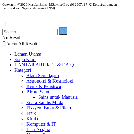
Copyright @2026 MajalahSains | MScience Ent. (002387117-X) Berdaftar dengan
Perpustakaan Negara Malaysia (PNM)
No Result
View All Result
Laman Utama
Siapa Kami
HANTAR ARTIKEL & F.A.Q
Kategori
Alam Semulajadi
Astronomi & Kosmologi
Berita & Peristiwa
Bicara Saintis
Sains untuk Manusia
Suara Saintis Muda
Fiksyen, Buku & Filem
Fizik
Kimia
Komputer & IT
Luar Negara