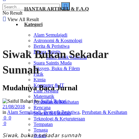
HANTAR ARTIKEL & F.A.Q
No Result
View All Result
Kategori
Alam Semulajadi
Astronomi & Kosmologi
Berita & Peristiwa
Siwak Bukan Sekadar
Bicara Saintis
Sains untuk Manusia
Suara Saintis Muda
Sunnah
Fiksyen, Buku & Filem
Fizik
Kimia
Komputer & IT
Mudahnya Baca Jurnal
Luar Negara
Matematik
by
Saiful Bahari
Perubatan & Kesihatan
21/08/2018
Rencana
in
Alam Semulajadi
,
Berita & Peristiwa
,
Perubatan & Kesihatan
Sejarah & Falsafah
0
0
Teknologi & Kejuruteraan
0
Tempatan
Tenaga
Siwak, bukan sekadar sunnah
Tokoh