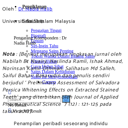
Pengiklanan
Oleh :
Dr Nadia Halib
Universiti Sains Islam Malaysia
Sains Shop
Pengajian Tinggi
Biografi
Pengarang Koresponden : Dr
Umum
Nadia Halib
Siri-Ingin Tahu
Mengapa Sains Penting
Nota
: [Berikut merupakan ringkasan jurnal oleh
Tokoh Wanita Dalam Bidang Sains
Nabilah Bt Nuairy, Haslinda Ramli, Ishak Ahmad,
Kitaran Hidup
Gaya Hidup Sihat
Norinsan Kamil Othman, Salihatun Md Salleh,
Sains Dalam Kehidupan
Saiful Bahari Bakarudin dan penulis sendiri
Sains Itu Menyeronokkan
berjudul ‘ Preliminary Assessment of Salvadora
Careers
Persica Whitening Effects on Extracted Stained
Teeth’ yang diterbitkan oleh Journal of Applied
Pharmaceutical Science 7 (12) : 121-125 pada
No Result
tahun 2017].
View All Result
Penampilan peribadi seseorang individu