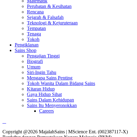
Matematik
Perubatan & Kesihatan
Rencana
Sejarah & Falsafah
Teknologi & Kejuruteraan
Tempatan
Tenaga
Tokoh
Pengiklanan
Sains Shop
Pengajian Tinggi
Biografi
Umum
Siri-Ingin Tahu
Mengapa Sains Penting
Tokoh Wanita Dalam Bidang Sains
Kitaran Hidup
Gaya Hidup Sihat
Sains Dalam Kehidupan
Sains Itu Menyeronokkan
Careers
Copyright @2026 MajalahSains | MScience Ent. (002387117-X)