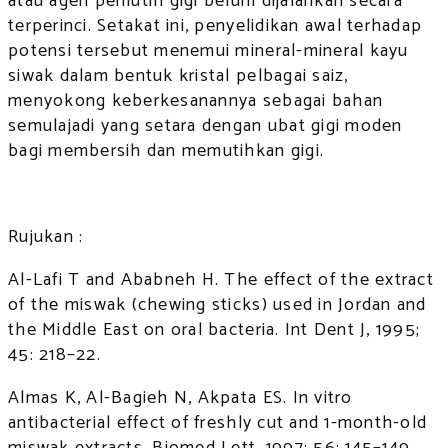
atau agen pemutih gigi belum dijalankan secara
terperinci. Setakat ini, penyelidikan awal terhadap
potensi tersebut menemui mineral-mineral kayu
siwak dalam bentuk kristal pelbagai saiz,
menyokong keberkesanannya sebagai bahan
semulajadi yang setara dengan ubat gigi moden
bagi membersih dan memutihkan gigi.
Rujukan :
Al-Lafi T and Ababneh H. The effect of the extract
of the miswak (chewing sticks) used in Jordan and
the Middle East on oral bacteria. Int Dent J, 1995;
45: 218–22.
Almas K, Al-Bagieh N, Akpata ES. In vitro
antibacterial effect of freshly cut and 1-month-old
miswak extracts. Biomed Lett, 1997; 56: 145–149.