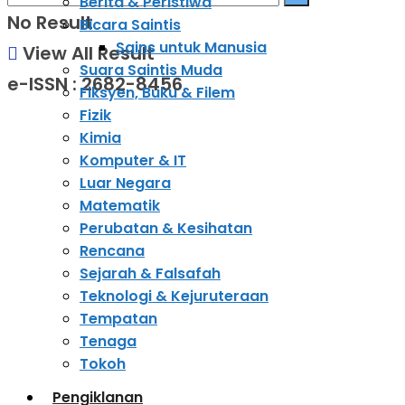
Berita & Peristiwa
No Result
Bicara Saintis
Sains untuk Manusia
View All Result
Suara Saintis Muda
e-ISSN : 2682-8456
Fiksyen, Buku & Filem
Fizik
Kimia
Komputer & IT
Luar Negara
Matematik
Perubatan & Kesihatan
Rencana
Sejarah & Falsafah
Teknologi & Kejuruteraan
Tempatan
Tenaga
Tokoh
Pengiklanan