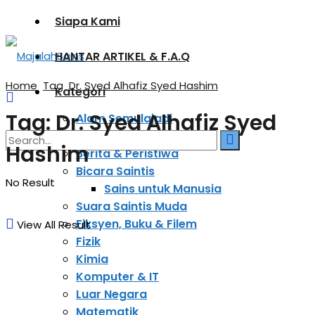
Siapa Kami
HANTAR ARTIKEL & F.A.Q
Home
Tag
Dr. Syed Alhafiz Syed Hashim
Kategori
Tag:
Dr. Syed Alhafiz Syed
Alam Semulajadi
Astronomi & Kosmologi
Hashim
Berita & Peristiwa
Bicara Saintis
No Result
Sains untuk Manusia
Suara Saintis Muda
Fiksyen, Buku & Filem
View All Result
Fizik
Kimia
Komputer & IT
Luar Negara
Matematik