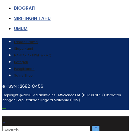
BIOGRAFI
SIRI-INGIN TAHU
UMUM
Laman Utama
Siapa Kami
HANTAR ARTIKEL & F.A.Q
Kategori
Pengiklanan
Sains Shop
e-ISSN : 2682-8456
Copyright @2026 MajalahSains | MScience Ent. (002387117-X) Berdaftar
dengan Perpustakaan Negara Malaysia (PNM)