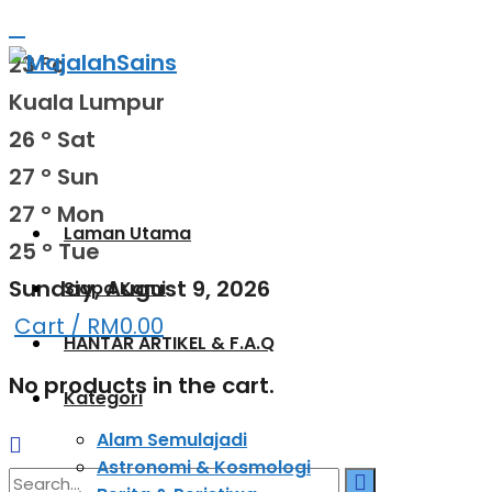
23
°c
Kuala Lumpur
26
°
Sat
27
°
Sun
27
°
Mon
Laman Utama
25
°
Tue
Sunday, August 9, 2026
Siapa Kami
Cart /
RM
0.00
HANTAR ARTIKEL & F.A.Q
No products in the cart.
Kategori
Alam Semulajadi
Astronomi & Kosmologi