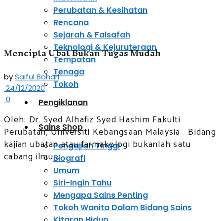
Perubatan & Kesihatan
Rencana
Sejarah & Falsafah
Teknologi & Kejuruteraan
Mencipta Ubat Bukan Tugas Mudah
Tempatan
Tenaga
by
Saiful Bahari
Tokoh
24/12/2020
0
Pengiklanan
Oleh: Dr. Syed Alhafiz Syed Hashim Fakulti
Sains Shop
Perubatan, Universiti Kebangsaan Malaysia Bidang
kajian ubatan atau farmakologi bukanlah satu
Pengajian Tinggi
cabang ilmu ...
Biografi
Umum
Siri-Ingin Tahu
Mengapa Sains Penting
Tokoh Wanita Dalam Bidang Sains
Kitaran Hidup