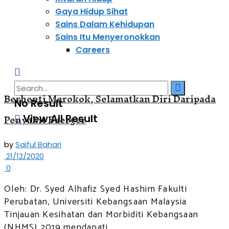
Gaya Hidup Sihat
Sains Dalam Kehidupan
Sains Itu Menyeronokkan
Careers
Berhenti Merokok, Selamatkan Diri Daripada
No Result
Penyakit Buerger
View All Result
by
Saiful Bahari
21/12/2020
0
Oleh: Dr. Syed Alhafiz Syed Hashim Fakulti
Perubatan, Universiti Kebangsaan Malaysia
Tinjauan Kesihatan dan Morbiditi Kebangsaan
(NHMS) 2019 mendapati ...