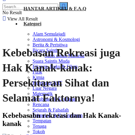
HANTAR ARTIKEL & F.A.Q
No Result
View All Result
Kategori
Alam Semulajadi
Astronomi & Kosmologi
Berita & Peristiwa
Kebebasan Rekreasi juga
Bicara Saintis
Sains untuk Manusia
Suara Saintis Muda
Hak Kanak-kanak:
Fiksyen, Buku & Filem
Fizik
Kimia
Persekitaran Sihat dan
Komputer & IT
Luar Negara
Matematik
Selamat Faktornya!
Perubatan & Kesihatan
Rencana
Sejarah & Falsafah
Kebebasabn rekreasi dan Hak Kanak-
Teknologi & Kejuruteraan
Tempatan
kanak
Tenaga
Tokoh