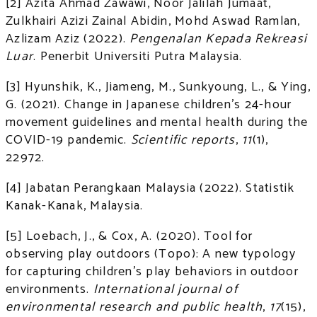
[2] Azita Ahmad Zawawi, Noor Jalilah Jumaat,
Zulkhairi Azizi Zainal Abidin, Mohd Aswad Ramlan,
Azlizam Aziz (2022).
Pengenalan Kepada Rekreasi
Luar
. Penerbit Universiti Putra Malaysia.
[3] Hyunshik, K., Jiameng, M., Sunkyoung, L., & Ying,
G. (2021). Change in Japanese children’s 24-hour
movement guidelines and mental health during the
COVID-19 pandemic.
Scientific reports
,
11
(1),
22972.
[4] Jabatan Perangkaan Malaysia (2022). Statistik
Kanak-Kanak, Malaysia.
[5] Loebach, J., & Cox, A. (2020). Tool for
observing play outdoors (Topo): A new typology
for capturing children’s play behaviors in outdoor
environments.
International journal of
environmental research and public health
,
17
(15),