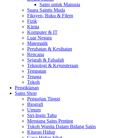
Sains untuk Manusia
Suara Saintis Muda
Fiksyen, Buku & Filem
Fizik
Kimia
Komputer & IT
Luar Negara
Matematik
Perubatan & Kesihatan
Rencana
Sejarah & Falsafah
Teknologi & Kejuruteraan
Tempatan
Tenaga
Tokoh
Pengiklanan
Sains Shop
Pengajian Tinggi
Biografi
Umum
Siri-Ingin Tahu
Mengapa Sains Penting
Tokoh Wanita Dalam Bidang Sains
Kitaran Hidup
Gaya Hidup Sihat