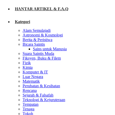
HANTAR ARTIKEL & F.A.Q
Kategori
Alam Semulajadi
Astronomi & Kosmologi
Berita & Peristiwa
Bicara Saintis
Sains untuk Manusia
Suara Saintis Muda
Fiksyen, Buku & Filem
Fizik
Kimia
Komputer & IT
Luar Negara
Matematik
Perubatan & Kesihatan
Rencana
Sejarah & Falsafah
Teknologi & Kejuruteraan
Tempatan
Tenaga
Tokoh