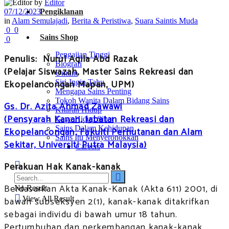
by
Editor
07/12/2023
Pengiklanan
in
Alam Semulajadi
,
Berita & Peristiwa
,
Suara Saintis Muda
0
0
Sains Shop
0
Pengajian Tinggi
Penulis:
Nurul Aqila Abd Razak
Biografi
(Pelajar Siswazah, Master Sains Rekreasi dan
Umum
Ekopelancongan Mapan, UPM)
Siri-Ingin Tahu
Mengapa Sains Penting
Tokoh Wanita Dalam Bidang Sains
Gs. Dr. Azita Ahmad Zawawi
Kitaran Hidup
(Pensyarah Kanan, Jabatan Rekreasi dan
Gaya Hidup Sihat
Sains Dalam Kehidupan
Ekopelancongan, Fakulti Perhutanan dan Alam
Sains Itu Menyeronokkan
Sekitar, Universiti Putra Malaysia)
Careers
Perakuan Hak Kanak-kanak
Berdasarkan Akta Kanak-Kanak (Akta 611) 2001, di
No Result
bawah subseksyen 2(1), kanak-kanak ditakrifkan
View All Result
sebagai individu di bawah umur 18 tahun.
Pertumbuhan dan perkembangan kanak-kanak