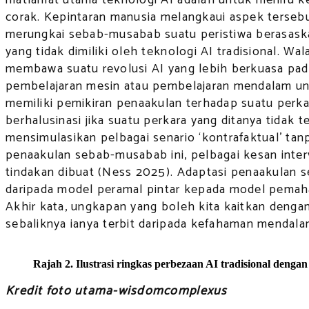
corak. Kepintaran manusia melangkaui aspek terse
merungkai sebab-musabab suatu peristiwa berasask
yang tidak dimiliki oleh teknologi AI tradisional. 
membawa suatu revolusi AI yang lebih berkuasa p
pembelajaran mesin atau pembelajaran mendalam un
memiliki pemikiran penaakulan terhadap suatu perka
berhalusinasi jika suatu perkara yang ditanya tida
mensimulasikan pelbagai senario ‘kontrafaktual’ tan
penaakulan sebab-musabab ini, pelbagai kesan inter
tindakan dibuat (Ness 2025). Adaptasi penaakulan 
daripada model peramal pintar kepada model pemaham
Akhir kata, ungkapan yang boleh kita kaitkan dengan
sebaliknya ianya terbit daripada kefahaman mendala
Rajah 2. Ilustrasi ringkas perbezaan AI tradisional denga
Kredit foto utama-wisdomcomplexus