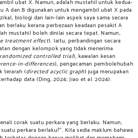
engambil ubat X. Namun, adalah mustahil untuk kedua-
aitu A dan B digunakan untuk mengambil ubat X pada
kal, biologi dan lain-lain aspek saya sama secara
kan berlaku kerana perbezaan keadaan pesakit A
h mustahil boleh dinilai secara tepat. Namun,
e treatment effect
). Iaitu, perbandingan secara
watan dengan kelompok yang tidak menerima
randomized controlled trial
), kawalan kesan
erence-in-differences
), pengecaman pembolehubah
ik terarah (
directed acyclic graph
) juga merupakan
hadap data (Ding, 2024; Jiao et al. 2024).
enali corak suatu perkara yang berlaku. Namun,
 suatu perkara berlaku?”. Kita sedia maklum bahawa
lah terbatas dengan hanya melihat dan memahami