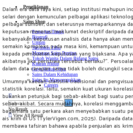
Pengiklanan
Dalam era data raya kini, setiap institusi mahupun
selari dengan kemunculan pelbagai aplikasi teknolo
Sains Shop
pelbagai sumber, dan seterusnya memaparkannya dal
keputusan menerusi maklumat deskriptif daripada da
Pengajian Tinggi
Biografi
kebanyakan keputusan analisis data hanya akan mem
Umum
semakin kompleks pada masa kini, kemampuan untuk
Siri-Ingin Tahu
kepada pembuatan keputusan yang bijaksana. Apa ya
Mengapa Sains Penting
Tokoh Wanita Dalam Bidang Sains
akibatnya jika peristiwa tersebut berlaku?”. Perso
Kitaran Hidup
dalam data cerapan. Ianya tidak boleh dicungkil seca
Gaya Hidup Sihat
Sains Dalam Kehidupan
Umumnya kaedah statistik tradisional dan pengvisua
Sains Itu Menyeronokkan
Careers
statistik korelasi. Iaitu, semakin kuat ukuran korel
bukankan petunjuk bagi sebab-akibat bagi suatu per
sebab-akibat. Secara mudahnya, korelasi menggamb
No Result
bagaimana satu perkara akan menyebabkan suatu peri
View All Result
ais krim di US (TylerVigen.com, 2025). Daripada data
membawa tafsiran bahawa apabila penjualan ais krim