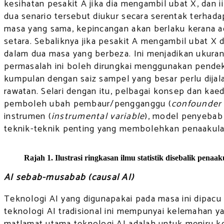
kesihatan pesakit A jika dia mengambil ubat X, dan i
dua senario tersebut diukur secara serentak terhad
masa yang sama, kepincangan akan berlaku kerana ad
setara. Sebaliknya jika pesakit A mengambil ubat X
dalam dua masa yang berbeza. Ini menjadikan ukuran
permasalah ini boleh dirungkai menggunakan pendeka
kumpulan dengan saiz sampel yang besar perlu dij
rawatan. Selari dengan itu, pelbagai konsep dan kaeda
pemboleh ubah pembaur/pengganggu (
confounder 
instrumen (
instrumental variable
), model penyebab 
teknik-teknik penting yang membolehkan penaakulan
Rajah 1. Ilustrasi ringkasan ilmu statistik disebalik pena
AI sebab-musabab (causal AI)
Teknologi AI yang digunapakai pada masa ini dipacu 
teknologi AI tradisional ini mempunyai kelemahan y
matlamat utama teknologi AI adalah untuk meniru k