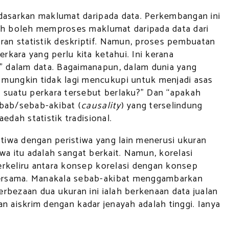
rdasarkan maklumat daripada data. Perkembangan ini
dah boleh memproses maklumat daripada data dari
an statistik deskriptif. Namun, proses pembuatan
kara yang perlu kita ketahui. Ini kerana
” dalam data. Bagaimanapun, dalam dunia yang
mungkin tidak lagi mencukupi untuk menjadi asas
suatu perkara tersebut berlaku?” Dan “apakah
abab/sebab-akibat (
causality
) yang terselindung
dah statistik tradisional.
iwa dengan peristiwa yang lain menerusi ukuran
iwa itu adalah sangat berkait. Namun, korelasi
erkeliru antara konsep korelasi dengan konsep
bersama. Manakala sebab-akibat menggambarkan
rbezaan dua ukuran ini ialah berkenaan data jualan
an aiskrim dengan kadar jenayah adalah tinggi. Ianya