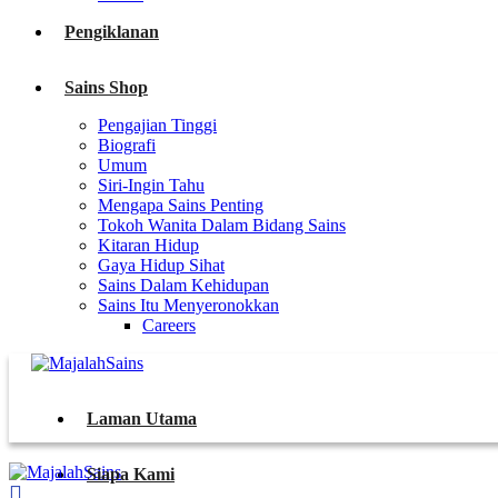
Pengiklanan
Sains Shop
Pengajian Tinggi
Biografi
Umum
Siri-Ingin Tahu
Mengapa Sains Penting
Tokoh Wanita Dalam Bidang Sains
Kitaran Hidup
Gaya Hidup Sihat
Sains Dalam Kehidupan
Sains Itu Menyeronokkan
Careers
Laman Utama
Siapa Kami