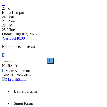
23
°c
Kuala Lumpur
26
°
Sat
27
°
Sun
27
°
Mon
25
°
Tue
Friday, August 7, 2026
Cart /
RM
0.00
No products in the cart.
No Result
View All Result
e-ISSN : 2682-8456
Laman Utama
Siapa Kami