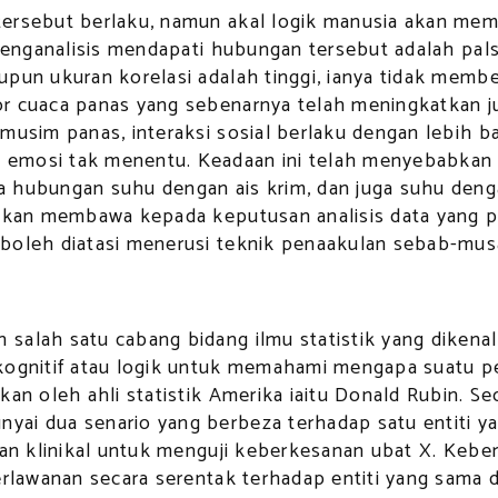
tersebut berlaku, namun akal logik manusia akan mem
 penganalisis mendapati hubungan tersebut adalah pal
upun ukuran korelasi adalah tinggi, ianya tidak mem
or cuaca panas yang sebenarnya telah meningkatkan j
 musim panas, interaksi sosial berlaku dengan lebih
emosi tak menentu. Keadaan ini telah menyebabkan k
a hubungan suhu dengan ais krim, dan juga suhu deng
i akan membawa kepada keputusan analisis data yang
 boleh diatasi menerusi teknik penaakulan sebab-mus
salah satu cabang bidang ilmu statistik yang dikena
kognitif atau logik untuk memahami mengapa suatu pe
kan oleh ahli statistik Amerika iaitu Donald Rubin. Se
yai dua senario yang berbeza terhadap satu entiti 
ian klinikal untuk menguji keberkesanan ubat X. Keb
erlawanan secara serentak terhadap entiti yang sama d