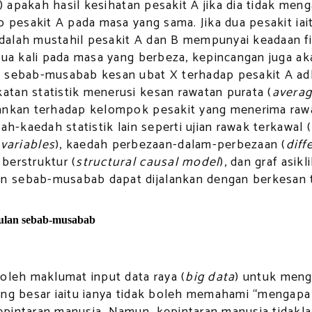
i) apakah hasil kesihatan pesakit A jika dia tidak m
ap pesakit A pada masa yang sama. Jika dua pesakit i
alah mustahil pesakit A dan B mempunyai keadaan fizi
 dua kali pada masa yang berbeza, kepincangan juga a
 sebab-musabab kesan ubat X terhadap pesakit A adla
tan statistik menerusi kesan rawatan purata (
averag
alankan terhadap kelompok pesakit yang menerima ra
h-kaedah statistik lain seperti ujian rawak terkawal (
variables
), kaedah perbezaan-dalam-perbezaan (
diff
berstruktur (
structural causal model
), dan graf asikl
 sebab-musabab dapat dijalankan dengan berkesan ter
akulan sebab-musabab
oleh maklumat input data raya (
big data
) untuk meng
ang besar iaitu ianya tidak boleh memahami “mengapa
epintaran manusia. Namun, kepintaran manusia tidak