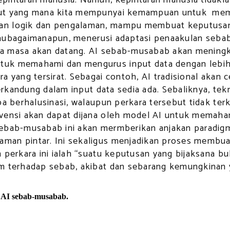
but yang mana kita mempunyai kemampuan untuk memb
an logik dan pengalaman, mampu membuat keputusan b
Walaubagaimanapun, menerusi adaptasi penaakulan seba
ada masa akan datang. AI sebab-musabab akan menin
tuk memahami dan mengurus input data dengan lebi
ra yang tersirat. Sebagai contoh, AI tradisional aka
k terkandung dalam input data sedia ada. Sebaliknya,
pa berhalusinasi, walaupun perkara tersebut tidak ter
vensi akan dapat dijana oleh model AI untuk memaham
sebab-musabab ini akan mermberikan anjakan paradigm
an pintar. Ini sekaligus menjadikan proses membuat 
 perkara ini ialah “suatu keputusan yang bijaksana b
m terhadap sebab, akibat dan sebarang kemungkinan ya
n AI sebab-musabab.