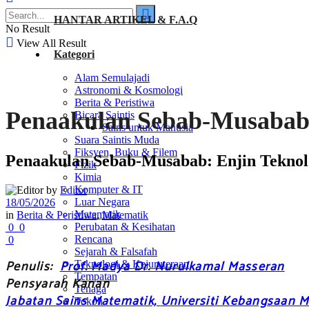
HANTAR ARTIKEL & F.A.Q
No Result
View All Result
Kategori
Alam Semulajadi
Astronomi & Kosmologi
Berita & Peristiwa
Penaakulan Sebab-Musabab:
Bicara Saintis
Sains untuk Manusia
Suara Saintis Muda
Fiksyen, Buku & Filem
Penaakulan Sebab-Musabab: Enjin Teknol
Fizik
Kimia
Komputer & IT
by
Editor
Luar Negara
18/05/2026
Matematik
in
Berita & Peristiwa
,
Matematik
Perubatan & Kesihatan
0
0
Rencana
0
Sejarah & Falsafah
Penulis:
Prof. Madya Dr. Nurulkamal Masseran
Teknologi & Kejuruteraan
Tempatan
Pensyarah Kanan
Tenaga
Jabatan Sains Matematik,
Universiti Kebangsaan M
Tokoh