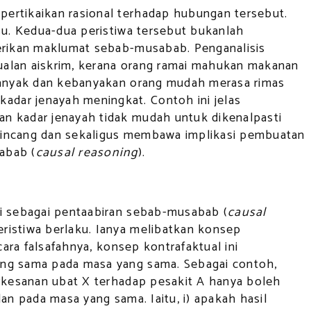
pertikaikan rasional terhadap hubungan tersebut.
su. Kedua-dua peristiwa tersebut bukanlah
berikan maklumat sebab-musabab. Penganalisis
ualan aiskrim, kerana orang ramai mahukan makanan
 banyak dan kebanyakan orang mudah merasa rimas
adar jenayah meningkat. Contoh ini jelas
an kadar jenayah tidak mudah untuk dikenalpasti
 pincang dan sekaligus membawa implikasi pembuatan
abab (
causal reasoning
).
li sebagai pentaabiran sebab-musabab (
causal
ristiwa berlaku. Ianya melibatkan konsep
cara falsafahnya, konsep kontrafaktual ini
yang sama pada masa yang sama. Sebagai contoh,
erkesanan ubat X terhadap pesakit A hanya boleh
an pada masa yang sama. Iaitu, i) apakah hasil