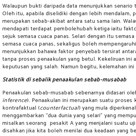
Walaupun bukti daripada data menunjukkan senario 
Oleh itu, apabila diselidiki dengan lebih mendalam,
merupakan sebab-akibat antara satu sama lain. Wala
mendapati terdapat pembolehubah ketiga iaitu fakt
sejuk semasa cuaca panas. Selari dengan itu semasa
semasa cuaca panas, sekaligus boleh mempengaruhi 
menunjukkan bahawa faktor penyebab tersirat antar
tanpa proses penaakulan yang betul. Kekeliruan in
keputusan yang salah. Namun begitu, kelemahan ini
Statistik di sebalik penaakulan sebab-musabab
Penaakulan sebab-musabab sebenarnya didasari oleh 
inference
). Penaakulan ini merupakan suatu proses 
kontrafaktual (
counterfactual
) yang mula diperkenal
menggambarkan “dua dunia yang selari” yang mempun
misalkan seorang pesakit A yang menjalani suatu uj
disahkan jika kita boleh menilai dua keadaan yang b