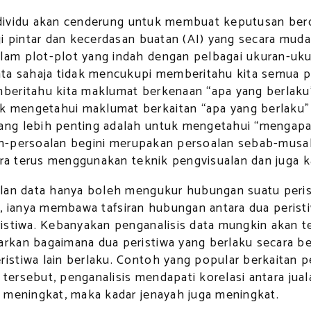
 individu akan cenderung untuk membuat keputusan be
gi pintar dan kecerdasan buatan (AI) yang secara mu
am plot-plot yang indah dengan pelbagai ukuran-ukur
ta sahaja tidak mencukupi memberitahu kita semua per
beritahu kita maklumat berkenaan “apa yang berlaku
 mengetahui maklumat berkaitan “apa yang berlaku” 
ng lebih penting adalah untuk mengetahui “mengapa 
alan-persoalan begini merupakan persoalan sebab-mus
ra terus menggunakan teknik pengvisualan dan juga kae
lan data hanya boleh mengukur hubungan suatu perist
asi, ianya membawa tafsiran hubungan antara dua perist
istiwa. Kebanyakan penganalisis data mungkin akan t
arkan bagaimana dua peristiwa yang berlaku secara 
stiwa lain berlaku. Contoh yang popular berkaitan pe
 tersebut, penganalisis mendapati korelasi antara jual
 meningkat, maka kadar jenayah juga meningkat.