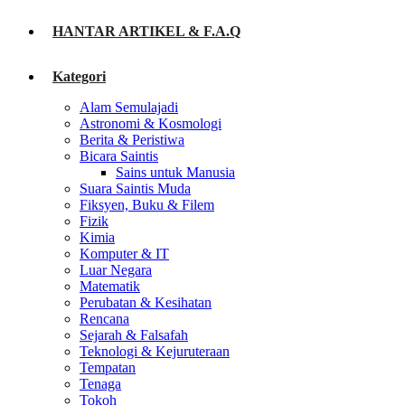
HANTAR ARTIKEL & F.A.Q
Kategori
Alam Semulajadi
Astronomi & Kosmologi
Berita & Peristiwa
Bicara Saintis
Sains untuk Manusia
Suara Saintis Muda
Fiksyen, Buku & Filem
Fizik
Kimia
Komputer & IT
Luar Negara
Matematik
Perubatan & Kesihatan
Rencana
Sejarah & Falsafah
Teknologi & Kejuruteraan
Tempatan
Tenaga
Tokoh