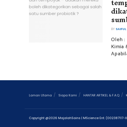
temp
dika
sumb
BY
SAIFUL
Oleh :
Kimia 
Apabil
Laman Utama
Siapa Kami
HANTAR ARTIKEL & F.A.Q
Copyright @2026 MajalahSains | MScience Ent. (002387117-