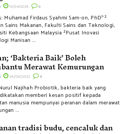
R
13/04/2025
0
s: Muhamad Firdaus Syahmi Sam-on, PhD¹‘²
an Sains Makanan, Fakulti Sains dan Teknologi,
siti Kebangsaan Malaysia ²Pusat Inovasi
ogi Manisan ...
an; ‘Bakteria Baik’ Boleh
bantu Merawat Kemurungan
R
26/06/2022
0
Nurul Najihah Probiotik, bakteria baik yang
 dikatakan memberi kesan positif kepada
atan manusia mempunyai peranan dalam merawat
ngan ...
nan tradisi budu, cencaluk dan