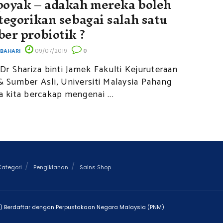
oyak – adakah mereka boleh
tegorikan sebagai salah satu
er probiotik ?
 BAHARI
09/07/2019
0
 Dr Shariza binti Jamek Fakulti Kejuruteraan
& Sumber Asli, Universiti Malaysia Pahang
a kita bercakap mengenai ...
Kategori
Pengiklanan
Sains Shop
X) Berdaftar dengan Perpustakaan Negara Malaysia (PNM)