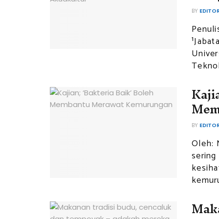
BY
EDITO
Penuli
¹Jabat
Univer
Teknol
Kaji
Mem
BY
EDITO
Oleh: 
sering
kesih
kemuru
Maka