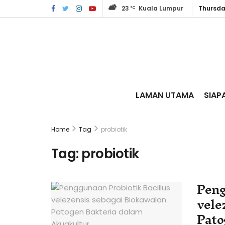
23
Kuala Lumpur
Thursda
°C
LAMAN UTAMA
SIAP
Home
Tag
probiotik
Tag:
probiotik
Peng
vele
Pato