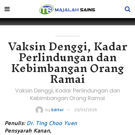
Vaksin Denggi, Kadar
Perlindungan dan
Kebimbangan Orang
Ramai
Vaksin Denggi, Kadar Perlindungan dan
Kebimbangan Orang Ramai
by
Editor
23/03/2026
Penulis:
Dr. Ting Choo Yuen
Pensyarah Kanan,