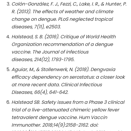
Colón-González, F. J., Fezzi, C., Lake, I. R., & Hunter, P.
R. (2013). The effects of weather and climate
change on dengue. PLoS neglected tropical
diseases, 7(11), e2503.
Halstead, S. B. (2016). Critique of World Health
Organization recommendation of a dengue
vaccine. The Journal of infectious
diseases, 214(12), 1793-1795.
Aguiar, M., & Stollenwerk, N. (2018). Dengvaxia
efficacy dependency on serostatus: a closer look
at more recent data. Clinical Infectious
Diseases, 66(4), 641-642.
Halstead SB. Safety issues from a Phase 3 clinical
trial of a live-attenuated chimeric yellow fever
tetravalent dengue vaccine. Hum Vaccin
Immunother. 2018;14(9):2158-2162. doi: