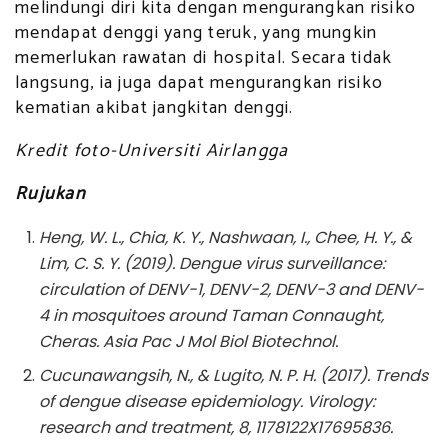
melindungi diri kita dengan mengurangkan risiko
mendapat denggi yang teruk, yang mungkin
memerlukan rawatan di hospital. Secara tidak
langsung, ia juga dapat mengurangkan risiko
kematian akibat jangkitan denggi.
Kredit foto-Universiti Airlangga
Rujukan
Heng, W. L., Chia, K. Y., Nashwaan, I., Chee, H. Y., &
Lim, C. S. Y. (2019). Dengue virus surveillance:
circulation of DENV-1, DENV-2, DENV-3 and DENV-
4 in mosquitoes around Taman Connaught,
Cheras. Asia Pac J Mol Biol Biotechnol.
Cucunawangsih, N., & Lugito, N. P. H. (2017). Trends
of dengue disease epidemiology. Virology:
research and treatment, 8, 1178122X17695836.