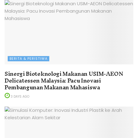
BERITA & PERISTIWA
Sinergi Bioteknologi Makanan USIM-AEON
Delicatessen Malaysia: Pacu Inovasi
Pembangunan Makanan Mahasiswa
3 DAYS AGO