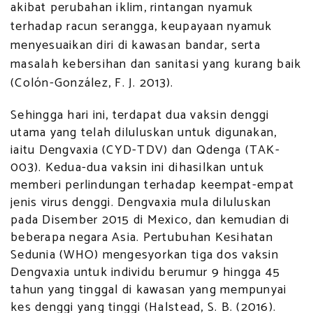
akibat perubahan iklim, rintangan nyamuk
terhadap racun serangga, keupayaan nyamuk
menyesuaikan diri di kawasan bandar, serta
masalah kebersihan dan sanitasi yang kurang baik
(Colón-González, F. J. 2013).
Sehingga hari ini, terdapat dua vaksin denggi
utama yang telah diluluskan untuk digunakan,
iaitu Dengvaxia (CYD-TDV) dan Qdenga (TAK-
003). Kedua-dua vaksin ini dihasilkan untuk
memberi perlindungan terhadap keempat-empat
jenis virus denggi. Dengvaxia mula diluluskan
pada Disember 2015 di Mexico, dan kemudian di
beberapa negara Asia. Pertubuhan Kesihatan
Sedunia (WHO) mengesyorkan tiga dos vaksin
Dengvaxia untuk individu berumur 9 hingga 45
tahun yang tinggal di kawasan yang mempunyai
kes denggi yang tinggi (Halstead, S. B. (2016).