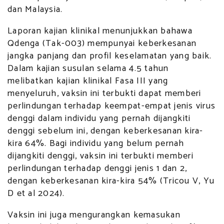
dan Malaysia.
Laporan kajian klinikal menunjukkan bahawa
Qdenga (Tak-003) mempunyai keberkesanan
jangka panjang dan profil keselamatan yang baik.
Dalam kajian susulan selama 4.5 tahun
melibatkan kajian klinikal Fasa III yang
menyeluruh, vaksin ini terbukti dapat memberi
perlindungan terhadap keempat-empat jenis virus
denggi dalam individu yang pernah dijangkiti
denggi sebelum ini, dengan keberkesanan kira-
kira 64%. Bagi individu yang belum pernah
dijangkiti denggi, vaksin ini terbukti memberi
perlindungan terhadap denggi jenis 1 dan 2,
dengan keberkesanan kira-kira 54% (Tricou V, Yu
D et al 2024).
Vaksin ini juga mengurangkan kemasukan