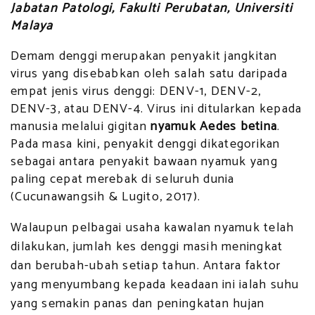
Jabatan Patologi, Fakulti Perubatan, Universiti
Malaya
Demam denggi merupakan penyakit jangkitan
virus yang disebabkan oleh salah satu daripada
empat jenis virus denggi: DENV-1, DENV-2,
DENV-3, atau DENV-4. Virus ini ditularkan kepada
manusia melalui gigitan
nyamuk Aedes betina
.
Pada masa kini, penyakit denggi dikategorikan
sebagai antara penyakit bawaan nyamuk yang
paling cepat merebak di seluruh dunia
(Cucunawangsih & Lugito, 2017).
Walaupun pelbagai usaha kawalan nyamuk telah
dilakukan, jumlah kes denggi masih meningkat
dan berubah-ubah setiap tahun. Antara faktor
yang menyumbang kepada keadaan ini ialah suhu
yang semakin panas dan peningkatan hujan