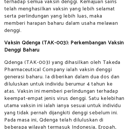
terhadap semua vaksin denggi. Kemajuan sains
telah menghasilkan vaksin yang lebih selamat
serta perlindungan yang lebih luas, maka
memberi harapan baharu dalam usaha melawan
denggi.
Vaksin Qdenga (TAK-003): Perkembangan Vaksin
Denggi Baharu
Qdenga (TAK-003) yang dihasilkan oleh Takeda
Pharmaceutical Company ialah vaksin denggi
generasi baharu. Ia diberikan dalam dua dos dan
diluluskan untuk individu berumur 4 tahun ke
atas. Vaksin ini memberi perlindungan terhadap
keempat-empat jenis virus denggi. Satu kelebihan
utama vaksin ini ialah ianya sesuai untuk individu
yang tidak pernah dijangkiti denggi sebelum ini.
Pada masa ini, Qdenga telah diluluskan di
beberapa wilayah termasuk Indonesia, Eropah,