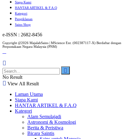
Siapa Kami
HANTAR ARTIKEL & F.A.Q
Kategori
Pengiklanan
Sains Shop
e-ISSN : 2682-8456
Copyright @2026 MajalahSains | MScience Ent. (002387117-X) Berdaftar dengan
Perpustakaan Negara Malaysia (PNM)
No Result
View All Result
Laman Utama
Siapa Kami
HANTAR ARTIKEL & F.A.Q
Kategori
Alam Semulajadi
Astronomi & Kosmologi
Berita & Peristiwa
Bicara Saintis
Sains untuk Manusia