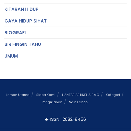
KITARAN HIDUP
GAYA HIDUP SIHAT
BIOGRAFI
SIRI-INGIN TAHU
UMUM
Laman Utama
Siapa Kami
HANTAR ARTIKEL & F.A.Q
Kategori
Pengiklanan
Sains Shop
e-ISSN : 2682-8456