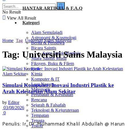
HANTAR ARTIKEL & F.A.Q
No Result
View All Result
Kategori
Alam Semulajadi
Astronomi & Kosmologi
Home
Tag
Universiti Sains Malaysia
Berita & Peristiwa
Bicara Saintis
Tag:
Universiti Sains Malaysia
Sains untuk Manusia
Suara Saintis Muda
Fiksyen, Buku & Filem
Fizik
Kimia
Komputer & IT
Luar Negara
Simulasi Komputer: Inovasi Industri Plastik ke
Matematik
Arah Kelestarian Alam Sekitar
Perubatan & Kesihatan
Rencana
by
Editor
Sejarah & Falsafah
03/08/2026
Teknologi & Kejuruteraan
0
Tempatan
Tenaga
Penulis: Ir. Dr. Muhammad Khalil Abdullah @ Harun
Tokoh