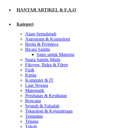
HANTAR ARTIKEL & F.A.Q
Kategori
Alam Semulajadi
Astronomi & Kosmologi
Berita & Peristiwa
Bicara Saintis
Sains untuk Manusia
Suara Saintis Muda
Fiksyen, Buku & Filem
Fizik
Kimia
Komputer & IT
Luar Negara
Matematik
Perubatan & Kesihatan
Rencana
Sejarah & Falsafah
Teknologi & Kejuruteraan
Tempatan
Tenaga
Tokoh