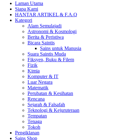
Laman Utama
Siapa Kami
HANTAR ARTIKEL & F.A.Q
Kategori
Alam Semulajadi
Astronomi & Kosmologi
Berita & Peristiwa
Bicara Saintis
Sains untuk Manusia
Suara Saintis Muda
Fiksyen, Buku & Filem
Fizik
Kimia
Komputer & IT
Luar Negara
Matematik
Perubatan & Kesihatan
Rencana
Sejarah & Falsafah
Teknologi & Kejuruteraan
Tempatan
Tenaga
Tokoh
Pengiklanan
Sains Shop