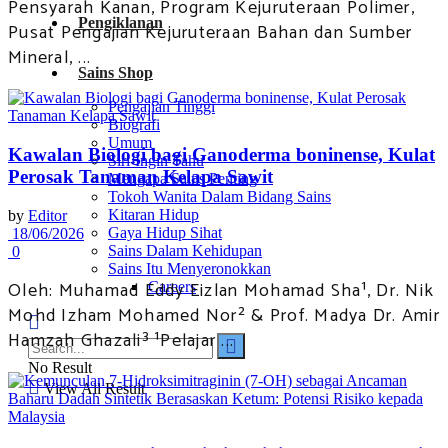
Pensyarah Kanan, Program Kejuruteraan Polimer,
Pengiklanan
Pusat Pengajian Kejuruteraan Bahan dan Sumber
Mineral, ...
Sains Shop
Pengajian Tinggi
Biografi
Umum
Kawalan Biologi bagi Ganoderma boninense, Kulat
Siri-Ingin Tahu
Perosak Tanaman Kelapa Sawit
Mengapa Sains Penting
Tokoh Wanita Dalam Bidang Sains
Kitaran Hidup
by
Editor
Gaya Hidup Sihat
18/06/2026
Sains Dalam Kehidupan
0
Sains Itu Menyeronokkan
Oleh: Muhamad Eddy Eizlan Mohamad Sha¹, Dr. Nik
Careers
Mohd Izham Mohamed Nor² & Prof. Madya Dr. Amir
Hamzah Ghazali³ ¹Pelajar ...
No Result
View All Result